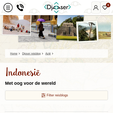
0
Mijn
Favo
Djoser
reize
Home
Djoser reisblog
Azië
Indonesië
Met oog voor de wereld
Filter reisblogs