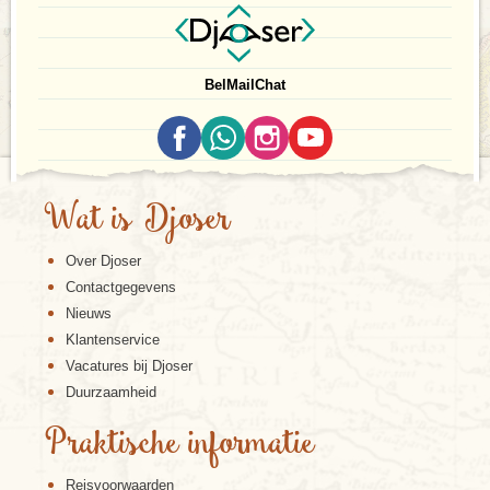
Bel
Mail
Chat
Wat is Djoser
Over Djoser
Contactgegevens
Nieuws
Klantenservice
Vacatures bij Djoser
Duurzaamheid
Praktische informatie
Reisvoorwaarden