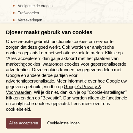
Veelgestelde vragen
Trefwoorden
Verzekeringen
Sitemap
Djoser maakt gebruik van cookies
Disclaimer
Onze website gebruikt functionele cookies om ervoor te
Cookiebeleid
zorgen dat deze goed werkt. Ook worden er analytische
Privacy verklaring
cookies geplaatst om het websitebezoek te meten. Klik je op
Reis en boek met Djoser zekerheid
"Alles accepteren" dan ga je akkoord met het plaatsen van
marketingcookies, waaronder cookies voor gepersonaliseerde
Meer weten?
advertenties. Deze cookies kunnen uw gegevens delen met
Google en andere derde partijen voor
advertentiepersonalisatie. Meer informatie over hoe Google uw
Brochure aanvragen
gegevens gebruikt, vindt u op
Google’s Privacy &
Presentaties en Informatiedagen
Voorwaarden
. Wil je dit niet, dan kun je op "Cookie-instellingen"
Magazine
klikken en dan op "Bevestig". Dan worden alleen de functionele
Aanmelden nieuwsbrief
en analytische cookies geplaatst. Lees meer over ons
cookiebeleid
.
Functioneel en Analytisch
Cookie-instellingen
Cookies die er voor zorgen dat de website naar behoren
functioneert en cookies waarmee wij anoniem het gebruik van