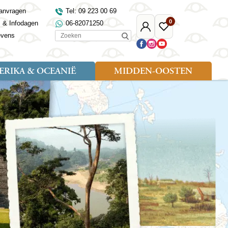
anvragen
Tel: 09 223 00 69
0
s & Infodagen
06-82071250
Mijn
Favoriete
Zoeken
evens
Djoser
reizen
RIKA & OCEANIË
MIDDEN-OOSTEN
Soort reizen
Landen
Landen
sh
gië
Rondreis (18)
Alaska
Maleisië
Noord-Macedonië
Egypte
kenland
Familiereis (9)
Australië
Mongolië
Noorwegen
Jordanië
and
Fietsreis (1)
Canada
Nepal
Polen
Marokko
and
Wandelreis (3)
Nieuw-Zeeland
Oezbekistan
Portugal
Oman
Cultuur (8)
Verenigde Staten
Singapore
Roemenië
Saoedi-Arabië
verdië
Sri Lanka
Sardinië
Tunesië
ovo
Taiwan
Schotland
Turkije
tië
Thailand
Servië
and
Tibet
Spanje
and
Turkmenistan
Turkije
an
uwen
Vietnam
Verenigd Koninkrijk
ira
Zijderoute
Wales