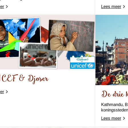
er
Lees meer
CEF & Djoser
De drie 
er
Kathmandu, B
koningssteden
Lees meer