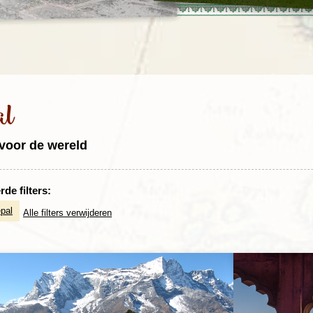
Rondreis Sulawesi &
Frankrijk
Laos
Mont
Molukken, 22 dagen
Malediven
al
voor de wereld
de filters:
pal
Alle filters verwijderen