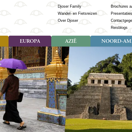
Djoser Family
Brochures a
Wandel- en Fietsreizen
Presentatie
Over Djoser
Contactgeg
Reisblogs
EUROPA
AZIË
NOORD-AME
Soort reizen
Soort reizen
Landen
Soort reizen
Landen
ambique
Rondreis (28)
(Frans) Guyana
Rondreis (57)
Albanië
Rondreis (7)
Banglade
Geor
ibië
Familiereis (11)
Galapagos
Familiereis (22)
Andorra
Familiereis (2)
Bhutan
Grie
anda
Fietsreis (8)
Guatemala
Fietsreis (3)
Armenië
Natuur (5)
Cambodja
IJsl
Tomé en Principe
Wandelreis (23)
Honduras
Cultuur (28)
Azerbeidzjan
China
Ierl
ziland
Cultuur (12)
Mexico
Natuur (16)
Azoren
Filipijnen
Italië
zania
Natuur (3)
Nicaragua
Balkan
India
Kaap
o
Paaseiland
Baltische Staten
Indochina
Kos
bia
Paraguay
Bosnië en Herzegovina
Indonesië
Kroa
ibar
Peru
Bulgarije
Japan
Lapl
Nieuwe reizen
babwe
Suriname
Engeland
Jordanië
Letl
r
-Afrika
Rondreis China & Tibet, 42
Estland
Kazachst
Lito
dagen
Finland
Kirgizië
Made