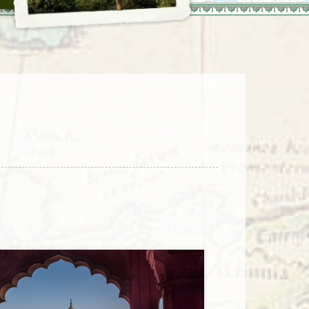
enegro
Zuid-Korea