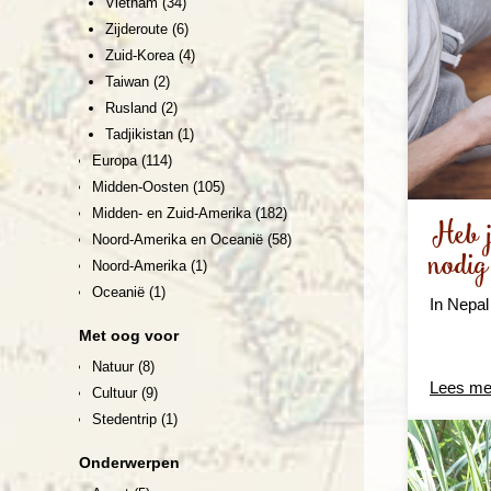
Vietnam
(34)
Zijderoute
(6)
Zuid-Korea
(4)
Taiwan
(2)
Rusland
(2)
Tadjikistan
(1)
Europa
(114)
Midden-Oosten
(105)
Midden- en Zuid-Amerika
(182)
Heb j
Noord-Amerika en Oceanië
(58)
nodig
Noord-Amerika
(1)
Oceanië
(1)
In Nepal
Met oog voor
Natuur
(8)
Lees me
Cultuur
(9)
Stedentrip
(1)
Onderwerpen