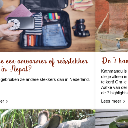
De 7 hoo
e een omvormer of reisstekker
 in Nepal?
Kathmandu is 
die je alleen 
 gebruiken ze andere stekkers dan in Nederland.
te kort! Om je
Aafke van der
de 7 highligh
er
Lees meer