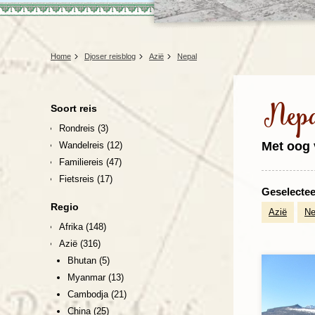
Home
Djoser reisblog
Azië
Nepal
Nep
Soort reis
Rondreis
(3)
Met oog 
Wandelreis
(12)
Familiereis
(47)
Fietsreis
(17)
Geselecteer
Regio
Azië
Ne
Afrika
(148)
Azië
(316)
Bhutan
(5)
Myanmar
(13)
Cambodja
(21)
China
(25)