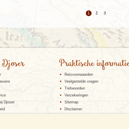
1
2
3
 Djoser
Praktische informati
r
Reisvoorwaarden
gevens
Veelgestelde vragen
Trefwoorden
vice
Verzekeringen
ij Djoser
Sitemap
eid
Disclaimer
Cookiebeleid
Privacy verklaring