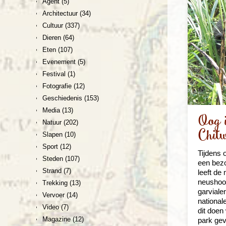
Agent
(5)
Architectuur
(34)
Cultuur
(337)
Dieren
(64)
Eten
(107)
Evenement
(5)
Festival
(1)
Fotografie
(12)
Geschiedenis
(153)
Media
(13)
Oog i
Natuur
(202)
Chit
Slapen
(10)
Sport
(12)
Tijdens 
Steden
(107)
een bezo
Strand
(7)
leeft de
neushoor
Trekking
(13)
garviale
Vervoer
(14)
national
Video
(7)
dit doen
Magazine
(12)
park gev