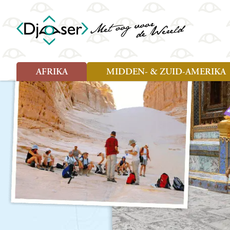
AFRIKA
MIDDEN- & ZUID-AMERIKA
Soort reizen
Soort reizen
Landen
Landen
Rondreis (26)
Rondreis (25)
Angola
Amazone
Moz
Familiereis (10)
Familiereis (11)
Benin
Argentinië
Nam
Fietsreis (2)
Fietsreis (1)
Botswana
Belize
Oeg
Wandelreis (1)
Cultuur (9)
Egypte
Bolivia
Sao 
Cultuur (3)
Natuur (13)
Ghana
Brazilië
Swa
Natuur (6)
Kaapverdië
Chili
Tan
Kenia
Colombia
Tog
Madagaskar
Costa Rica
Zam
Nieuwe reizen
Malawi
Cuba
Zanz
Voodoo in Benin en Togo, 16
Marokko
Ecuador
Zim
dagen
Mauritius
El Salvado
Zuid