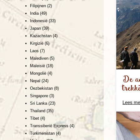
Filipijnen
(2)
India
(49)
Indonesië
(33)
Japan
(39)
Kazachstan
(4)
Kirgizië
(6)
Laos
(7)
Malediven
(5)
Maleisië
(18)
Mongolië
(4)
De a
Nepal
(24)
trekk
Oezbekistan
(8)
Singapore
(3)
Lees me
Sri Lanka
(23)
Thailand
(35)
Tibet
(4)
Transsiberië Express
(4)
Turkmenistan
(4)