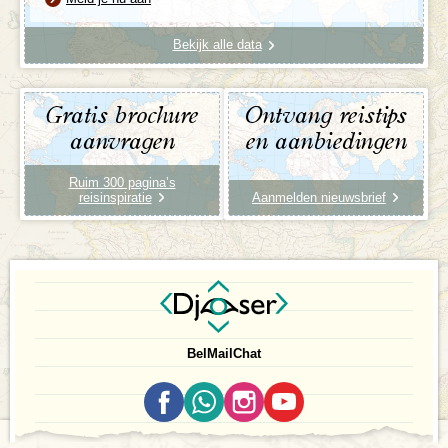
Bekijk alle data
Gratis brochure
Ontvang reistips
aanvragen
en aanbiedingen
Ruim 300 pagina’s
reisinspiratie
Aanmelden nieuwsbrief
Bel
Mail
Chat