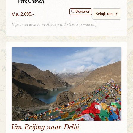
Park Chitwan
Bewaren
V.a. 2.695,-
Bekijk reis
Bijkomende kosten 26,25 p.p. (o.b.v. 2 personen)
Van Beijing naar Delhi