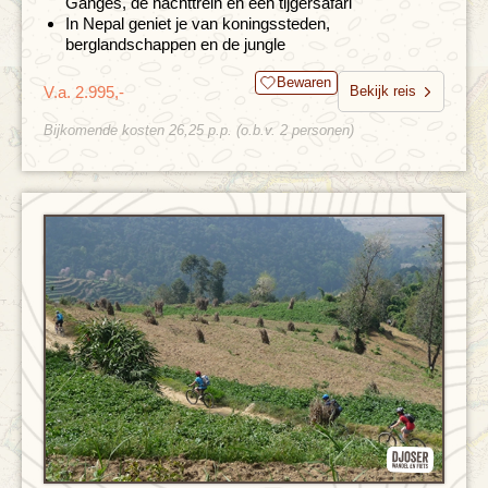
Ganges, de nachttrein en een tijgersafari
In Nepal geniet je van koningssteden,
berglandschappen en de jungle
Bewaren
V.a. 2.995,-
Bekijk reis
Bijkomende kosten 26,25 p.p. (o.b.v. 2 personen)