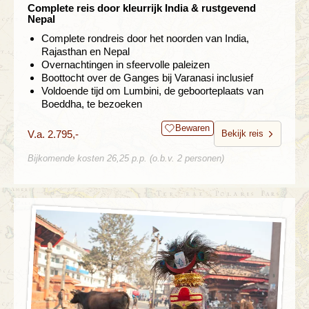
Complete reis door kleurrijk India & rustgevend
Nepal
Complete rondreis door het noorden van India,
Rajasthan en Nepal
Overnachtingen in sfeervolle paleizen
Boottocht over de Ganges bij Varanasi inclusief
Voldoende tijd om Lumbini, de geboorteplaats van
Boeddha, te bezoeken
Bewaren
V.a. 2.795,-
Bekijk reis
Bijkomende kosten 26,25 p.p. (o.b.v. 2 personen)