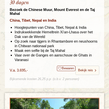
30 dagen
Bezoek de Chinese Muur, Mount Everest en de Taj
Mahal
China, Tibet, Nepal en India
Hoogtepunten van China, Tibet, Nepal & India
Indrukwekkende Hemeltrein Xi'an-Lhasa over het
Dak van de Wereld
Op zoek naar tijgers in Rhantambore en neushoorns
in Chitwan nationaal park
Maak een selfie bij de Taj Mahal
Vaar over de Ganges en aanschouw de Ghats in
Varanasi
Bewaren
V.a. 3.695,-
Bekijk reis
Bijkomende kosten 26,25 p.p. (o.b.v. 2 personen)