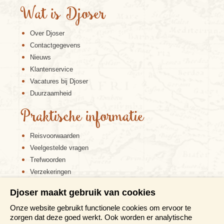
Wat is Djoser
Over Djoser
Contactgegevens
Nieuws
Klantenservice
Vacatures bij Djoser
Duurzaamheid
Praktische informatie
Reisvoorwaarden
Veelgestelde vragen
Trefwoorden
Verzekeringen
Sitemap
Djoser maakt gebruik van cookies
Disclaimer
Onze website gebruikt functionele cookies om ervoor te
Cookiebeleid
zorgen dat deze goed werkt. Ook worden er analytische
Privacy verklaring