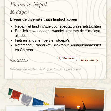
Fietsreis Nepal
16 dagen
Ervaar de diversiteit aan landschappen
Nepal, hét land in Azië voor spectaculaire fietstochten
Een lichte tweedaagse wandeltocht met de Himalaya
als decor
Fietsen langs tempels en stoepa's
Kathmandu, Nagarkot, Bhaktapur, Annapurnamassief
en Chitwan
Bewaren
V.a. 2.595,-
Bekijk reis
Bijkomende kosten 26,25 p.p. (o.b.v. 2 personen)