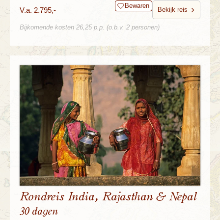
Bewaren
V.a. 2.795,-
Bekijk reis
Bijkomende kosten 26,25 p.p. (o.b.v. 2 personen)
Rondreis India, Rajasthan & Nepal
30 dagen