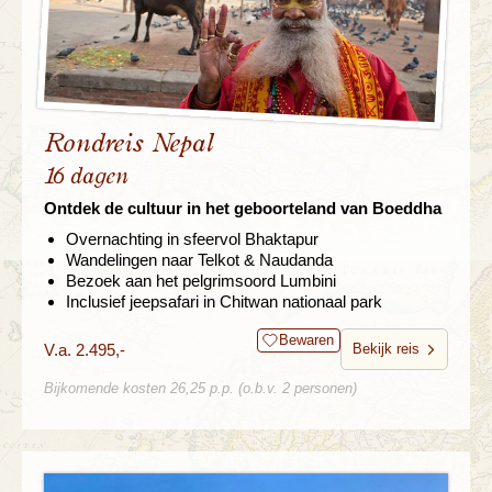
Rondreis Nepal
16 dagen
Ontdek de cultuur in het geboorteland van Boeddha
Overnachting in sfeervol Bhaktapur
Wandelingen naar Telkot & Naudanda
Bezoek aan het pelgrimsoord Lumbini
Inclusief jeepsafari in Chitwan nationaal park
Bewaren
V.a. 2.495,-
Bekijk reis
Bijkomende kosten 26,25 p.p. (o.b.v. 2 personen)