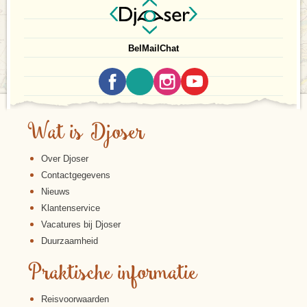
Bel
Mail
Chat
Wat is Djoser
Over Djoser
Contactgegevens
Nieuws
Klantenservice
Vacatures bij Djoser
Duurzaamheid
Praktische informatie
Reisvoorwaarden