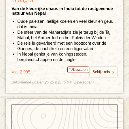
21 dagen
Van de kleurrijke chaos in India tot de rustgevende
natuur van Nepal
Oude paleizen, heilige koeien en veel kleur en geur,
dat is India
De sfeer van de Maharadja’s zie je terug bij de Taj
Mahal, het Amber-fort en het Paleis der Winden
De reis is gevarieerd met een boottocht over de
Ganges, de nachttrein en een tijgersafari
In Nepal geniet je van koningssteden,
berglandschappen en de jungle
Bewaren
V.a. 2.995,-
Bekijk reis
Bijkomende kosten 26,25 p.p. (o.b.v. 2 personen)