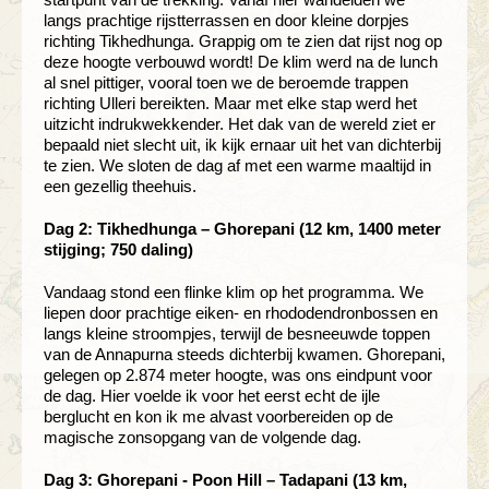
langs prachtige rijstterrassen en door kleine dorpjes
richting Tikhedhunga. Grappig om te zien dat rijst nog op
deze hoogte verbouwd wordt! De klim werd na de lunch
al snel pittiger, vooral toen we de beroemde trappen
richting Ulleri bereikten. Maar met elke stap werd het
uitzicht indrukwekkender. Het dak van de wereld ziet er
bepaald niet slecht uit, ik kijk ernaar uit het van dichterbij
te zien. We sloten de dag af met een warme maaltijd in
een gezellig theehuis.
Dag 2: Tikhedhunga – Ghorepani (12 km, 1400 meter
stijging; 750 daling)
Vandaag stond een flinke klim op het programma. We
liepen door prachtige eiken- en rhododendronbossen en
langs kleine stroompjes, terwijl de besneeuwde toppen
van de Annapurna steeds dichterbij kwamen. Ghorepani,
gelegen op 2.874 meter hoogte, was ons eindpunt voor
de dag. Hier voelde ik voor het eerst echt de ijle
berglucht en kon ik me alvast voorbereiden op de
magische zonsopgang van de volgende dag.
Dag 3: Ghorepani - Poon Hill – Tadapani (13 km,