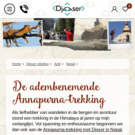
0
Mijn
Favo
Djoser
reize
Home
Djoser reisblog
Azië
Nepal
De adembenemende
Annapurna-trekking
Als liefhebber van wandelen in de bergen én avontuur
stond een trekking in de Himalaya al jaren op mijn
verlanglijst. Vol spanning en enthousiasme begonnen we
dan ook aan de
Annapurna-trekking met Djoser in Nepal
.