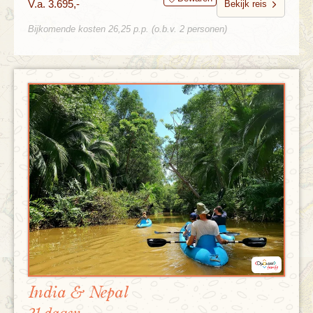
V.a. 3.695,-
Bekijk reis
Bijkomende kosten 26,25 p.p. (o.b.v. 2 personen)
India & Nepal