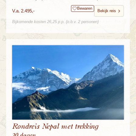
Bewaren
V.a. 2.495,-
Bekijk reis
Bijkomende kosten 26,25 p.p. (o.b.v. 2 personen)
Rondreis Nepal met trekking
20 dagen