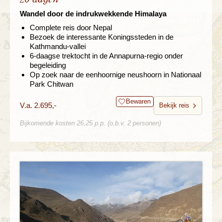
Wandel door de indrukwekkende Himalaya
Complete reis door Nepal
Bezoek de interessante Koningssteden in de
Kathmandu-vallei
6-daagse trektocht in de Annapurna-regio onder
begeleiding
Op zoek naar de eenhoornige neushoorn in Nationaal
Park Chitwan
Bewaren
V.a. 2.695,-
Bekijk reis
Bijkomende kosten 26,25 p.p. (o.b.v. 2 personen)