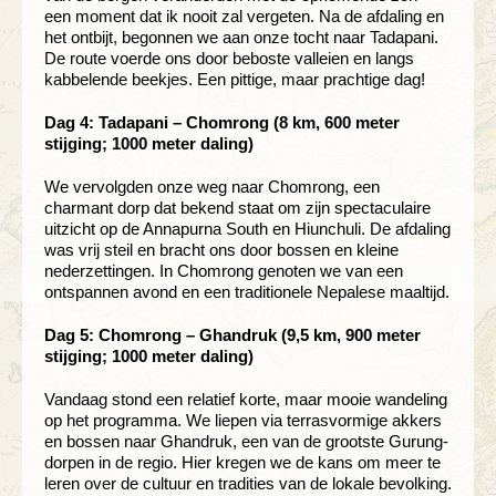
een moment dat ik nooit zal vergeten. Na de afdaling en
het ontbijt, begonnen we aan onze tocht naar Tadapani.
De route voerde ons door beboste valleien en langs
kabbelende beekjes. Een pittige, maar prachtige dag!
Dag 4: Tadapani – Chomrong (8 km, 600 meter
stijging; 1000 meter daling)
We vervolgden onze weg naar Chomrong, een
charmant dorp dat bekend staat om zijn spectaculaire
uitzicht op de Annapurna South en Hiunchuli. De afdaling
was vrij steil en bracht ons door bossen en kleine
nederzettingen. In Chomrong genoten we van een
ontspannen avond en een traditionele Nepalese maaltijd.
Dag 5: Chomrong – Ghandruk (9,5 km, 900 meter
stijging; 1000 meter daling)
Vandaag stond een relatief korte, maar mooie wandeling
op het programma. We liepen via terrasvormige akkers
en bossen naar Ghandruk, een van de grootste Gurung-
dorpen in de regio. Hier kregen we de kans om meer te
leren over de cultuur en tradities van de lokale bevolking.