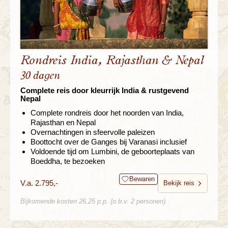
Rondreis India, Rajasthan & Nepal
30 dagen
Complete reis door kleurrijk India & rustgevend
Nepal
Complete rondreis door het noorden van India,
Rajasthan en Nepal
Overnachtingen in sfeervolle paleizen
Boottocht over de Ganges bij Varanasi inclusief
Voldoende tijd om Lumbini, de geboorteplaats van
Boeddha, te bezoeken
Bewaren
V.a. 2.795,-
Bekijk reis
Bijkomende kosten 26,25 p.p. (o.b.v. 2 personen)