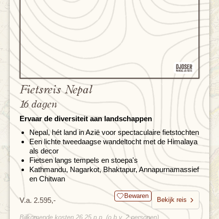
Fietsreis Nepal
16 dagen
Ervaar de diversiteit aan landschappen
Nepal, hét land in Azië voor spectaculaire fietstochten
Een lichte tweedaagse wandeltocht met de Himalaya
als decor
Fietsen langs tempels en stoepa's
Kathmandu, Nagarkot, Bhaktapur, Annapurnamassief
en Chitwan
Bewaren
V.a. 2.595,-
Bekijk reis
Bijkomende kosten 26,25 p.p. (o.b.v. 2 personen)