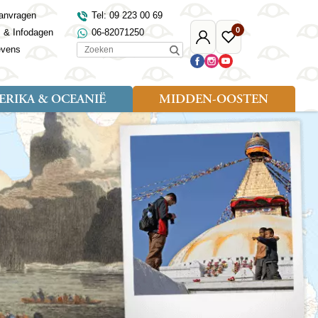
anvragen
Tel: 09 223 00 69
0
s & Infodagen
06-82071250
Mijn
Favoriete
Zoeken
evens
Djoser
reizen
RIKA & OCEANIË
MIDDEN-OOSTEN
Soort reizen
Landen
Landen
sh
gië
Rondreis (18)
Alaska
Maleisië
Noord-Macedonië
Egypte
kenland
Familiereis (9)
Australië
Mongolië
Noorwegen
Jordanië
and
Fietsreis (1)
Canada
Nepal
Polen
Marokko
and
Wandelreis (3)
Nieuw-Zeeland
Oezbekistan
Portugal
Oman
Cultuur (8)
Verenigde Staten
Singapore
Roemenië
Saoedi-Arabië
verdië
Sri Lanka
Sardinië
Tunesië
ovo
Taiwan
Schotland
Turkije
tië
Thailand
Servië
and
Tibet
Spanje
and
Turkmenistan
Turkije
an
uwen
Vietnam
Verenigd Koninkrijk
ira
Zijderoute
Wales