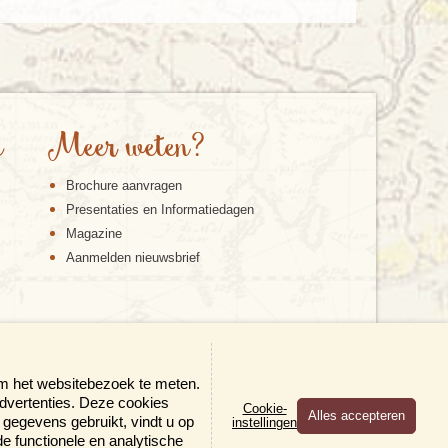
e
Meer weten?
Brochure aanvragen
Presentaties en Informatiedagen
Magazine
Aanmelden nieuwsbrief
om het websitebezoek te meten.
advertenties. Deze cookies
Cookie-
gegevens gebruikt, vindt u op
instellingen
×
 de functionele en analytische