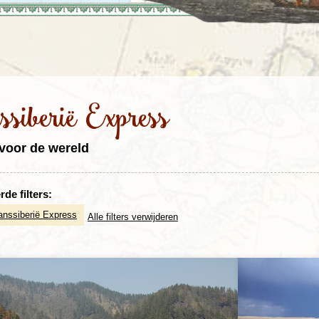
Rondreis Sulawesi &
Frankrijk
Laos
Mont
Molukken, 22 dagen
Malediven
ssiberië Express
voor de wereld
de filters:
anssiberië Express
Alle filters verwijderen