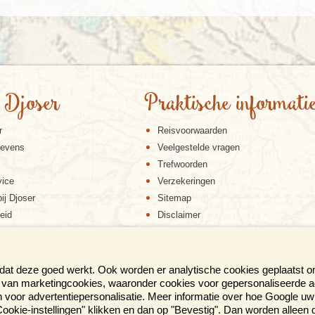
 Djoser
Praktische informati
r
Reisvoorwaarden
gevens
Veelgestelde vragen
Trefwoorden
vice
Verzekeringen
ij Djoser
Sitemap
eid
Disclaimer
Cookiebeleid
Privacy verklaring
Reis en boek met Djoser zekerheid
 dat deze goed werkt. Ook worden er analytische cookies geplaatst 
en van marketingcookies, waaronder cookies voor gepersonaliseerde 
voor advertentiepersonalisatie. Meer informatie over hoe Google uw 
p "Cookie-instellingen" klikken en dan op "Bevestig". Dan worden alleen