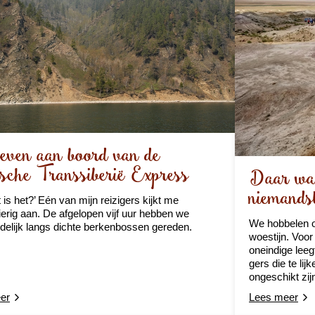
even aan boord van de
sche Transsiberië Express
Daar waa
niemands
 is het?’ Eén van mijn reizigers kijkt me
erig aan. De afgelopen vijf uur hebben we
We hobbelen o
elijk langs dichte berkenbossen gereden.
woestijn. Voor
oneindige leeg
gers die te lij
ongeschikt zij
er
Lees meer