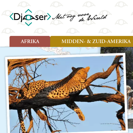
AFRIKA
MIDDEN- & ZUID-AMERIKA
Soort reizen
Soort reizen
Landen
Landen
Rondreis (26)
Rondreis (25)
Angola
Amazone
Moz
Familiereis (10)
Familiereis (11)
Benin
Argentinië
Nam
Fietsreis (2)
Fietsreis (1)
Botswana
Belize
Oeg
Wandelreis (1)
Cultuur (9)
Egypte
Bolivia
Sao 
Cultuur (3)
Natuur (13)
Ghana
Brazilië
Swa
Natuur (6)
Kaapverdië
Chili
Tan
Kenia
Colombia
Tog
Madagaskar
Costa Rica
Zam
Nieuwe reizen
Malawi
Cuba
Zanz
Voodoo in Benin en Togo, 16
Marokko
Ecuador
Zim
dagen
Mauritius
El Salvado
Zuid