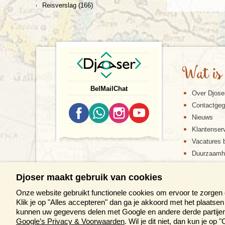
Reisverslag
(166)
Wat is
Bel
Mail
Chat
Over Djose
Contactge
Nieuws
Klantenser
Vacatures b
Duurzaamh
Djoser maakt gebruik van cookies
Onze website gebruikt functionele cookies om ervoor te zorgen
Klik je op "Alles accepteren" dan ga je akkoord met het plaats
kunnen uw gegevens delen met Google en andere derde partijen 
Google’s Privacy & Voorwaarden
. Wil je dit niet, dan kun je o