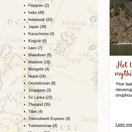
Filipijnen
(2)
India
(49)
Indonesië
(33)
Japan
(39)
Kazachstan
(4)
Kirgizië
(6)
Laos
(7)
Malediven
(5)
Het l
Maleisië
(18)
Mongolië
(4)
mythi
Nepal
(24)
Oezbekistan
(8)
‘Hoe laat
nieuwsgi
Singapore
(3)
onophoud
Sri Lanka
(23)
Thailand
(35)
Tibet
(4)
Transsiberië Express
(4)
Lees me
Turkmenistan
(4)