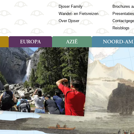
Djoser Family
Brochures a
Wandel- en Fietsreizen
Presentatie
Over Djoser
Contactgeg
Reisblogs
EUROPA
AZIË
NOORD-AME
Soort reizen
Soort reizen
Landen
Soort reizen
Landen
ambique
Rondreis (28)
(Frans) Guyana
Rondreis (57)
Albanië
Rondreis (7)
Banglade
Geor
ibië
Familiereis (11)
Galapagos
Familiereis (22)
Andorra
Familiereis (2)
Bhutan
Grie
anda
Fietsreis (8)
Guatemala
Fietsreis (3)
Armenië
Natuur (5)
Cambodja
IJsl
Tomé en Principe
Wandelreis (23)
Honduras
Cultuur (28)
Azerbeidzjan
China
Ierl
ziland
Cultuur (12)
Mexico
Natuur (16)
Azoren
Filipijnen
Italië
zania
Natuur (3)
Nicaragua
Balkan
India
Kaap
o
Paaseiland
Baltische Staten
Indochina
Kos
bia
Paraguay
Bosnië en Herzegovina
Indonesië
Kroa
ibar
Peru
Bulgarije
Japan
Lapl
Nieuwe reizen
babwe
Suriname
Engeland
Jordanië
Letl
r
-Afrika
Rondreis China & Tibet, 42
Estland
Kazachst
Lito
dagen
Finland
Kirgizië
Made