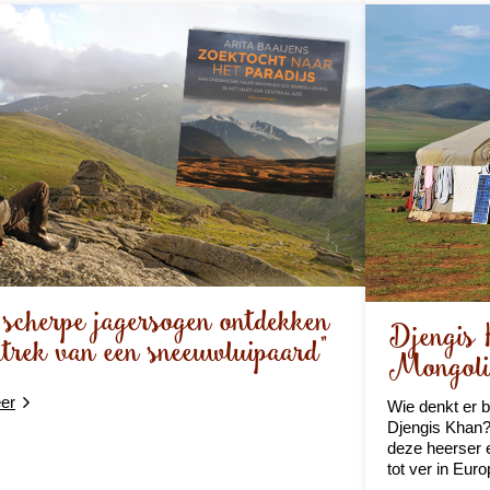
 scherpe jagersogen ontdekken
Djengis 
trek van een sneeuwluipaard"
Mongoli
er
Wie denkt er 
Djengis Khan? 
deze heerser e
tot ver in Euro