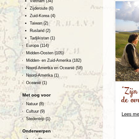
Vietnam
(34)
Zijderoute
(6)
Zuid-Korea
(4)
Taiwan
(2)
Rusland
(2)
Tadjikistan
(1)
Europa
(114)
Midden-Oosten
(105)
Midden- en Zuid-Amerika
(182)
Noord-Amerika en Oceanië
(58)
Noord-Amerika
(1)
Oceanië
(1)
"Zijn
Met oog voor
de om
Natuur
(8)
Cultuur
(9)
Lees me
Stedentrip
(1)
Onderwerpen