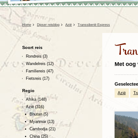
Home
Djoser reisblog
Azië
Transsiberië Express
Tran
Soort reis
Rondreis
(3)
Met oog 
Wandelreis
(12)
Familiereis
(47)
Fietsreis
(17)
Geselecteer
Regio
Azië
Tr
Afrika
(148)
Azië
(316)
Bhutan
(5)
Myanmar
(13)
Cambodja
(21)
China
(25)