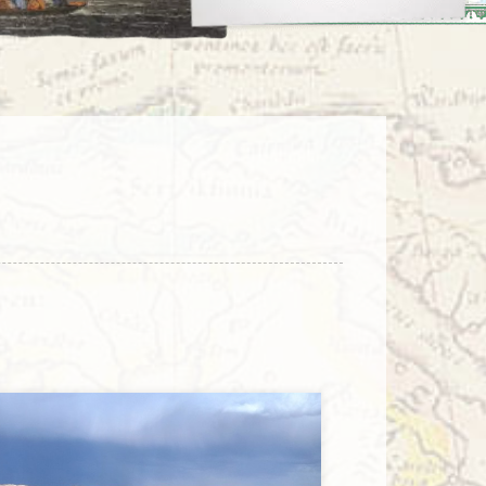
enegro
Zuid-Korea