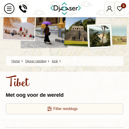
0
Mijn
Favo
Djoser
reize
Home
Djoser reisblog
Azië
Tibet
Met oog voor de wereld
Filter reisblogs