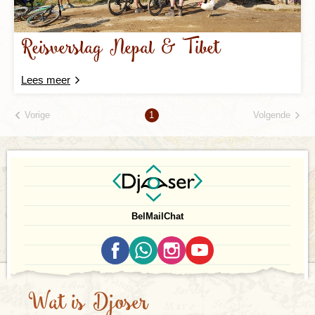
Reisverslag Nepal & Tibet
Lees meer
Vorige
Volgende
1
Bel
Mail
Chat
Wat is Djoser