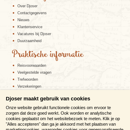
Over Djoser
Contactgegevens
Nieuws
Klantenservice
Vacatures bij Djoser
Duurzaamheid
Praktische informatie
Reisvoorwaarden
Veelgestelde vragen
Trefwoorden
Verzekeringen
Sitemap
Djoser maakt gebruik van cookies
Disclaimer
Onze website gebruikt functionele cookies om ervoor te
Cookiebeleid
zorgen dat deze goed werkt. Ook worden er analytische
Privacy verklaring
cookies geplaatst om het websitebezoek te meten. Klik je op
Reis en boek met Djoser zekerheid
"Alles accepteren" dan ga je akkoord met het plaatsen van
marketingcookies, waaronder cookies voor gepersonaliseerde