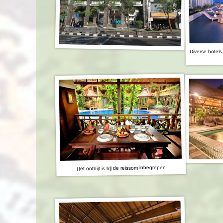
Diverse hotel
Het ontbijt is bij de reissom inbegrepen