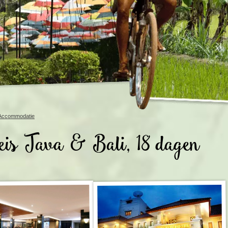
Rondreis Sulawesi &
Frankrijk
Laos
Mont
Molukken, 22 dagen
Malediven
Accommodatie
is Java & Bali, 18 dagen