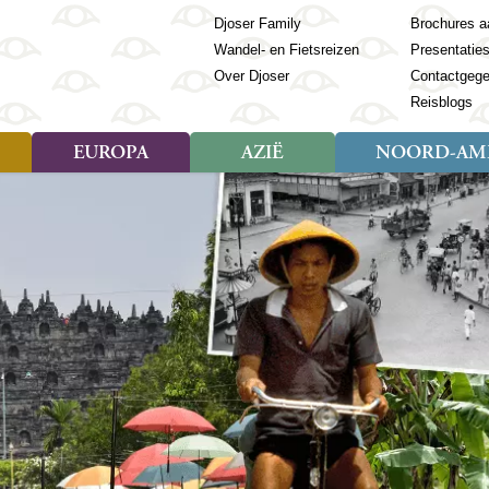
Djoser Family
Brochures a
Wandel- en Fietsreizen
Presentatie
Over Djoser
Contactgeg
Reisblogs
EUROPA
AZIË
NOORD-AME
Soort reizen
Soort reizen
Landen
Soort reizen
Landen
ambique
Rondreis (28)
(Frans) Guyana
Rondreis (57)
Albanië
Rondreis (7)
Banglade
Geor
ibië
Familiereis (11)
Galapagos
Familiereis (22)
Andorra
Familiereis (2)
Bhutan
Grie
anda
Fietsreis (8)
Guatemala
Fietsreis (3)
Armenië
Natuur (5)
Cambodja
IJsl
Tomé en Principe
Wandelreis (23)
Honduras
Cultuur (28)
Azerbeidzjan
China
Ierl
ziland
Cultuur (12)
Mexico
Natuur (16)
Azoren
Filipijnen
Italië
zania
Natuur (3)
Nicaragua
Balkan
India
Kaap
o
Paaseiland
Baltische Staten
Indochina
Kos
bia
Paraguay
Bosnië en Herzegovina
Indonesië
Kroa
ibar
Peru
Bulgarije
Japan
Lapl
Nieuwe reizen
babwe
Suriname
Engeland
Jordanië
Letl
r
-Afrika
Rondreis China & Tibet, 42
Estland
Kazachst
Lito
dagen
Finland
Kirgizië
Made