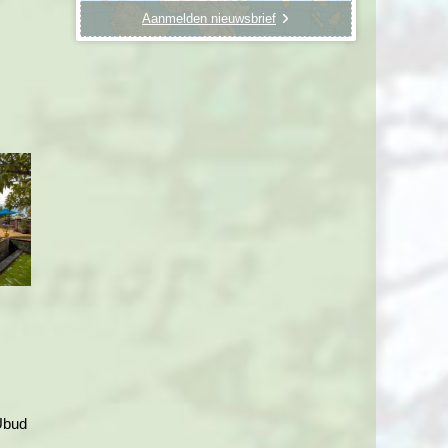
Aanmelden nieuwsbrief
m
Ubud