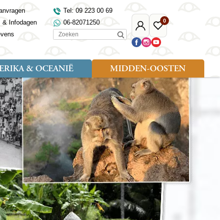
anvragen
Tel: 09 223 00 69
0
s & Infodagen
06-82071250
Mijn
Favoriete
Zoeken
evens
Djoser
reizen
RIKA & OCEANIË
MIDDEN-OOSTEN
Soort reizen
Landen
Landen
sh
gië
Rondreis (18)
Alaska
Maleisië
Noord-Macedonië
Egypte
kenland
Familiereis (9)
Australië
Mongolië
Noorwegen
Jordanië
and
Fietsreis (1)
Canada
Nepal
Polen
Marokko
and
Wandelreis (3)
Nieuw-Zeeland
Oezbekistan
Portugal
Oman
Cultuur (8)
Verenigde Staten
Singapore
Roemenië
Saoedi-Arabië
verdië
Sri Lanka
Sardinië
Tunesië
ovo
Taiwan
Schotland
Turkije
tië
Thailand
Servië
and
Tibet
Spanje
and
Turkmenistan
Turkije
an
uwen
Vietnam
Verenigd Koninkrijk
ira
Zijderoute
Wales