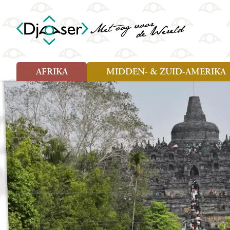
AFRIKA
MIDDEN- & ZUID-AMERIKA
Soort reizen
Soort reizen
Landen
Landen
Rondreis (26)
Rondreis (25)
Angola
Amazone
Moz
Familiereis (10)
Familiereis (10)
Benin
Argentinië
Nam
Fietsreis (2)
Fietsreis (1)
Botswana
Belize
Oeg
Wandelreis (1)
Cultuur (9)
Egypte
Bolivia
Sao 
Cultuur (3)
Natuur (13)
Ghana
Brazilië
Swa
Natuur (6)
Kaapverdië
Chili
Tan
Kenia
Colombia
Tog
Madagaskar
Costa Rica
Zam
Nieuwe reizen
Malawi
Cuba
Zanz
Voodoo in Benin en Togo, 16
Marokko
Ecuador
Zim
dagen
Mauritius
El Salvado
Zuid