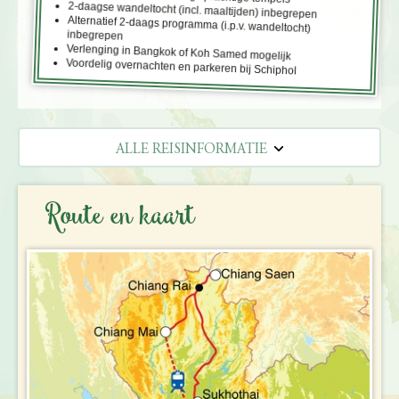
2-daagse wandeltocht (incl. maaltijden) inbegrepen
Alternatief 2-daags programma (i.p.v. wandeltocht)
inbegrepen
Verlenging in Bangkok of Koh Samed mogelijk
Voordelig overnachten en parkeren bij Schiphol
ALLE REISINFORMATIE
REISBESCHRIJVING
Route en kaart
VERTREKDATA/PRIJS
REVIEWS
PRAKTISCHE INFORMATIE
Accommodatie
FAQ
FOTO'S EN VIDEO
Vliegreis