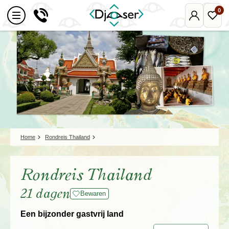
0
Mijn
Favo
Djoser
reize
Home
Rondreis Thailand
Rondreis Thailand
21 dagen
Bewaren
Een bijzonder gastvrij land