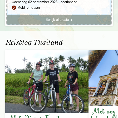
woensdag 02 september 2026 - doorlopend
Meld je nu aan
Bekijk alle data
Reisblog Thailand
Fietstocht door Bangkok (inclusief lunch)
Tijdens deze fietstocht ontdek je het échte
Bangkok, ver weg van de toeristische paden.
We verkennen de smalle steegjes, markten en
achterafstraatjes van Chinatown, evenals de
charmante lokale wij...
Prijs
€ 62,- p.p.
Kinderen onder 12 jaar € 45,- p.p.
Meer informatie
Met oog 