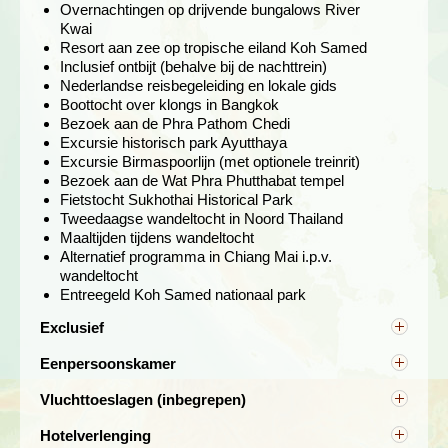
Overnachtingen op drijvende bungalows River
Kwai
Resort aan zee op tropische eiland Koh Samed
Inclusief ontbijt (behalve bij de nachttrein)
Nederlandse reisbegeleiding en lokale gids
Boottocht over klongs in Bangkok
Bezoek aan de Phra Pathom Chedi
In Kanchanaburi kunnen we een treintocht maken over
Excursie historisch park Ayutthaya
dit beruchte traject, onderweg kun je genieten van het
Excursie Birmaspoorlijn (met optionele treinrit)
mooie Thaise landschap. We verblijven in sfeervolle
Bezoek aan de Wat Phra Phutthabat tempel
houten bungalows gebouwd op vlotten die midden in de
Fietstocht Sukhothai Historical Park
jungle op de rivier drijven. Je kunt hier lekker uitrusten,
Tweedaagse wandeltocht in Noord Thailand
wandelen of een excursie doen zoals een bezoek aan
Maaltijden tijdens wandeltocht
de Keang Lawa grotten. Het is ook mogelijk om via ons
Alternatief programma in Chiang Mai i.p.v.
voorafgaand aan de reis een optionele excursie te
wandeltocht
boeken naar Erawan NP met prachtige watervallen die
Entreegeld Koh Samed nationaal park
uit verschillende niveaus bestaan. Het is een klim om ze
allemaal te bezoeken, maar je kunt dan wel genieten van
Exclusief
het verkoelende water.
Overige maaltijden, entreegelden, facultatieve
Eenpersoonskamer
excursies, fooien, persoonlijke uitgaven,
Alleenreizenden worden ingedeeld met een andere
verzekeringen, etc. Reserveringskosten € 25,-, bij 2
Maak een wandeling door Khao Yai
Vluchttoeslagen (inbegrepen)
alleenreizende van hetzelfde geslacht. Wil je niet
of meer personen € 40,-. Bijdrage SGR € 5,- per
nationaal park
Luchtvaartmaatschappijen berekenen naast
ingedeeld worden met een andere deelnemer, dan
persoon en calamiteitenfonds € 2,50 per boeking.
Hotelverlenging
luchthavenbelastingen, ook brandstof- en
kun je een eenpersoonskamer boeken tegen de
Dag 6 River Kwai - Ayutthaya - Khao Yai nationaal park