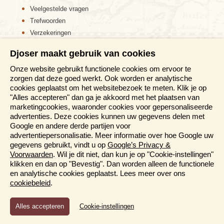
Veelgestelde vragen
Trefwoorden
Verzekeringen
Sitemap
Djoser maakt gebruik van cookies
Disclaimer
Onze website gebruikt functionele cookies om ervoor te
Cookiebeleid
zorgen dat deze goed werkt. Ook worden er analytische
Privacy verklaring
cookies geplaatst om het websitebezoek te meten. Klik je op
Reis en boek met Djoser zekerheid
"Alles accepteren" dan ga je akkoord met het plaatsen van
marketingcookies, waaronder cookies voor gepersonaliseerde
Meer weten?
advertenties. Deze cookies kunnen uw gegevens delen met
Google en andere derde partijen voor
advertentiepersonalisatie. Meer informatie over hoe Google uw
Brochures aanvragen
gegevens gebruikt, vindt u op
Google’s Privacy &
Informatiedagen
Voorwaarden
. Wil je dit niet, dan kun je op "Cookie-instellingen"
Magazine
klikken en dan op "Bevestig". Dan worden alleen de functionele
Aanmelden nieuwsbrief
en analytische cookies geplaatst. Lees meer over ons
cookiebeleid
.
Functioneel en Analytisch
Cookie-instellingen
Cookies die er voor zorgen dat de website naar behoren
functioneert en cookies waarmee wij anoniem het gebruik van