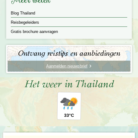
Meer weten
€ 55,- p.p.
Kinderen onder 12 jaar € 45,- p.p.
Blog Thailand
Meer informatie
Reisbegeleiders
Gratis brochure aanvragen
Ontvang reistips en aanbiedingen
Aanmelden nieuwsbrief
Het weer in Thailand
33°C