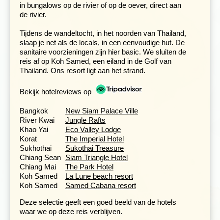
in bungalows op de rivier of op de oever, direct aan
de rivier.
Tijdens de wandeltocht, in het noorden van Thailand,
slaap je net als de locals, in een eenvoudige hut. De
sanitaire voorzieningen zijn hier basic. We sluiten de
reis af op Koh Samed, een eiland in de Golf van
Thailand. Ons resort ligt aan het strand.
Bekijk hotelreviews op
Sukhothai zelf was van 1238 tot 1350 de hoofdstad van
Thailand. Het Sukhothai Historical Park heeft een
Bangkok
New Siam Palace Ville
imposant
complex van tempels
die over een groot
River Kwai
Jungle Rafts
terrein zijn verspreid. De tempels in de stad en in de
Khao Yai
Eco Valley Lodge
omgeving staan op de werelderfgoedlijst van UNESCO.
Korat
The Imperial Hotel
Samen met een lokale gids fiets je door het park, de
Sukhothai
Sukothai Treasure
ideale manier om de mooie tempels te bewonderen. Wil
Chiang Sean
Siam Triangle Hotel
je even ontspannen dan kun je wat drinken bij het café in
Chiang Mai
The Park Hotel
het park en genieten van het uitzicht over de tempels. Je
Koh Samed
La Lune beach resort
kunt de fietstocht ook combineren met een tuktuk-toer
Koh Samed
Samed Cabana resort
over het platteland. Een leuke excursie waarbij je de
stad uit gaat, geniet van het mooie landschap en een
Deze selectie geeft een goed beeld van de hotels
goed beeld krijgt van het dagelijkse leven.
waar we op deze reis verblijven.