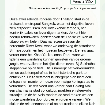
Vanaf 2.395,-
Bijkomende kosten 26,25 p.p. (o.b.v. 2 personen)
Deze afwisselende rondreis door Thailand start in de
bruisende metropool Bangkok, waar het dagelijks leven
zich afspeelt tussen indrukwekkende tempels, het
koninklijk paleis en levendige markten. Je kunt hier
heerlijk ronddwalen, genieten van de Thaise keuken of
uitgebreid winkelen. Daarna reizen we naar de
beroemde River Kwai, waar we onderweg de historische
Birma-spoorlijn en het museum bezoeken. De reis gaat
verder naar het Khao Yai Nationaal Park, waar we
tijdens een wandeling kunnen genieten van de groene
jungle, watervallen en het rijke dierenleven. Bij Sukhothai
stappen we op de fiets. Dit is namelijk hét vervoermiddel
om de oude tempelruïnes in het historische park te
ontdekken. Deze fietstocht is inbegrepen en biedt een
ontspannen manier om deze voormalige koningsstad te
verkennen. De reis voert ons verder naar Chiang Mai,
een charmante stad vol cultuur, markten en sfeervolle
straatjes. In de heuvels rondom de stad maken we een
mooie wandeling door dorpjes en groene valleien. We
sluiten de reis ontspannen af op het tropische eiland Koh