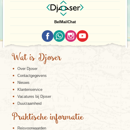
Bel
Mail
Chat
Wat is Djoser
Over Djoser
Contactgegevens
Nieuws
Klantenservice
Vacatures bij Djoser
Duurzaamheid
Praktische informatie
Reisvoorwaarden