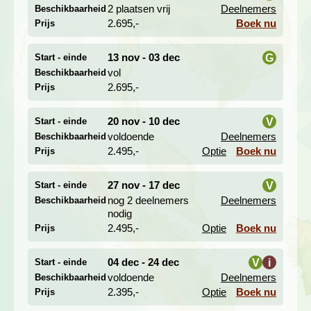
2 plaatsen vrij
Deelnemers
Beschikbaarheid
i
2.695,-
Boek nu
Prijs
Ontspannen en slapen op de River Kwai
Dag 4. Bangkok - Phra Pathom Chedi - Damnoen
13 nov - 03 dec
G
Start - einde
Saduak - Birma-spoorlijn - River Kwai
vol
Beschikbaarheid
i
Dag 5. River Kwai, optionele excursie Erawan Nationaal
2.695,-
Prijs
Park en watervallen
20 nov - 10 dec
V
Start - einde
voldoende
Deelnemers
Beschikbaarheid
i
2.495,-
Optie
Boek nu
Prijs
27 nov - 17 dec
V
Start - einde
nog 2 deelnemers
Deelnemers
Beschikbaarheid
i
nodig
2.495,-
Optie
Boek nu
Prijs
04 dec - 24 dec
V
i
Start - einde
voldoende
Deelnemers
Beschikbaarheid
i
2.395,-
Optie
Boek nu
Prijs
We vertrekken al vroeg per bus uit Bangkok naar de