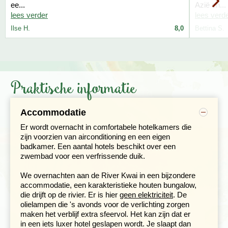
ee...
Azië en...
lees verder
lees verd
Het tempelhart van Thailand
Ilse H.
8,0
Bettina S.
Dag 8. Khao Yai NP - Phimai - Korat
Dag 9. Korat - Saraburi - Sukhothai
Dag 10. Sukhothai, fietstocht
We reizen naar het rustige historische park bij Phimai,
Praktische informatie
het ‘Angkor Wat van Thailand’. Phimai was 800 jaar
geleden met een 225 km lange weg verbonden met de
beroemde tempels in Cambodja. Deze prachtige
Accommodatie
tempels liggen van de gebaande paden en worden
nauwelijks bezocht door toeristen. We bezoeken de stad
Er wordt overnacht in comfortabele hotelkamers die
Saraburi onderweg naar Sukothai. Hier is onder andere
zijn voorzien van airconditioning en een eigen
Wat Phra Phutthabat, waar een voetafdruk van boeddha
badkamer. Een aantal hotels beschikt over een
wordt bewaard. Deze tempel is gebouwd in 1624 en is
zwembad voor een verfrissende duik.
daarmee één van de oudste van Thailand.
We overnachten aan de River Kwai in een bijzondere
accommodatie, een karakteristieke houten bungalow,
die drijft op de rivier. Er is hier
geen elektriciteit
. De
olielampen die 's avonds voor de verlichting zorgen
maken het verblijf extra sfeervol. Het kan zijn dat er
in een iets luxer hotel geslapen wordt. Je slaapt dan