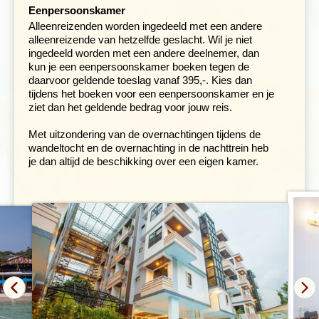
Eenpersoonskamer
Beleef de beruchte geschiedenis van de
Alleenreizenden worden ingedeeld met een andere
Gouden Driehoek
alleenreizende van hetzelfde geslacht. Wil je niet
ingedeeld worden met een andere deelnemer, dan
Dag 11. Sukhothai - Chiang Rai - Chiang Saen
kun je een eenpersoonskamer boeken tegen de
Dag 12. Chiang Saen - Chiang Mai
daarvoor geldende toeslag vanaf 395,-. Kies dan
tijdens het boeken voor een eenpersoonskamer en je
ziet dan het geldende bedrag voor jouw reis.
Met uitzondering van de overnachtingen tijdens de
wandeltocht en de overnachting in de nachttrein heb
je dan altijd de beschikking over een eigen kamer.
Vanuit Sukothai reizen we verder naar het noorden van
Thailand. Chiang Saen ligt in het verre noorden aan de
Mekong-rivier en was onderdeel van de fameuze