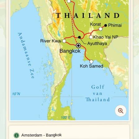
REIS BOEKEN
Vervoer
Bij de reis inbegrepen
Excursies
Reisdocumenten
Geldzaken
Maaltijden
Gezondheid
Hotelverlenging
Klimaat en geografie
Reisbegeleiding en gidsen
Amsterdam - Bangkok