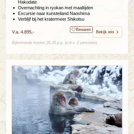
Hakodate
Overnachting in ryokan met maaltijden
Excursie naar kunsteiland Naoshima
Verblijf bij het kratermeer Shikotsu
Bewaren
V.a. 4.895,-
Bekijk reis
Bijkomende kosten 26,25 p.p. (o.b.v. 2 personen)