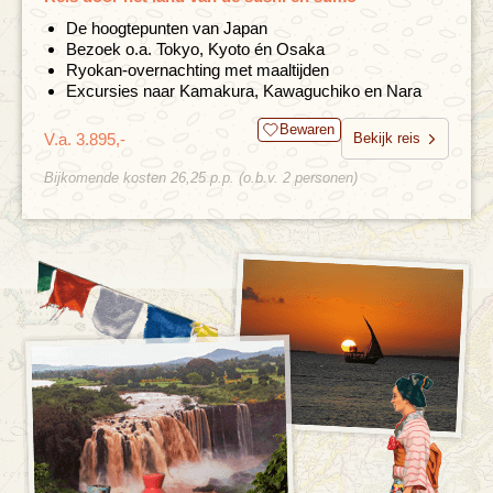
De hoogtepunten van Japan
Bezoek o.a. Tokyo, Kyoto én Osaka
Ryokan-overnachting met maaltijden
Excursies naar Kamakura, Kawaguchiko en Nara
Bewaren
V.a. 3.895,-
Bekijk reis
Bijkomende kosten 26,25 p.p. (o.b.v. 2 personen)