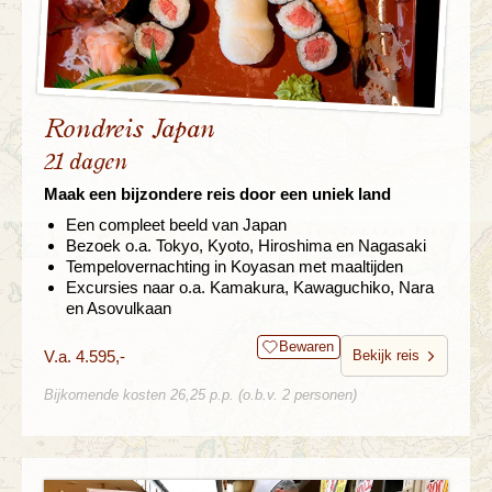
Rondreis Japan
21 dagen
Maak een bijzondere reis door een uniek land
Een compleet beeld van Japan
Bezoek o.a. Tokyo, Kyoto, Hiroshima en Nagasaki
Tempelovernachting in Koyasan met maaltijden
Excursies naar o.a. Kamakura, Kawaguchiko, Nara
en Asovulkaan
Bewaren
V.a. 4.595,-
Bekijk reis
Bijkomende kosten 26,25 p.p. (o.b.v. 2 personen)