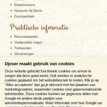
Klantenservice
Vacatures bij Djoser
Duurzaamheid
Praktische informatie
Reisvoorwaarden
Veelgestelde vragen
Trefwoorden
Verzekeringen
Sitemap
Djoser maakt gebruik van cookies
Disclaimer
Onze website gebruikt functionele cookies om ervoor te
Cookiebeleid
zorgen dat deze goed werkt. Ook worden er analytische
Privacy verklaring
cookies geplaatst om het websitebezoek te meten. Klik je op
Reis en boek met Djoser zekerheid
"Alles accepteren" dan ga je akkoord met het plaatsen van
marketingcookies, waaronder cookies voor gepersonaliseerde
Meer weten?
advertenties. Deze cookies kunnen uw gegevens delen met
Google en andere derde partijen voor
advertentiepersonalisatie. Meer informatie over hoe Google uw
Brochure aanvragen