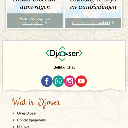
aanvragen
en aanbiedingen
Ruim 300 pagina’s
reisinspiratie
Aanmelden nieuwsbrief
Bel
Mail
Chat
Wat is Djoser
Over Djoser
Contactgegevens
Nieuws