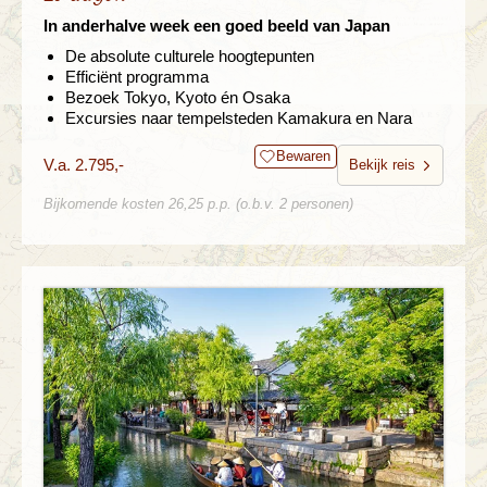
In anderhalve week een goed beeld van Japan
De absolute culturele hoogtepunten
Efficiënt programma
Bezoek Tokyo, Kyoto én Osaka
Excursies naar tempelsteden Kamakura en Nara
Bewaren
V.a. 2.795,-
Bekijk reis
Bijkomende kosten 26,25 p.p. (o.b.v. 2 personen)