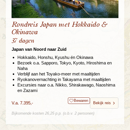
Rondreis Japan met Hokkaido &
Okinawa
37 dagen
Japan van Noord naar Zuid
Hokkaido, Honshu, Kyushu én Okinawa
Bezoek o.a. Sapporo, Tokyo, Kyoto, Hiroshima en
Naha
Verblijf aan het Toyako-meer met maaltijden
Ryokanovernachting in Takayama met maaltijden
Excursies naar o.a. Nikko, Shirakawago, Naoshima
en Zazami
Bewaren
V.a. 7.395,-
Bekijk reis
Bijkomende kosten 26,25 p.p. (o.b.v. 2 personen)