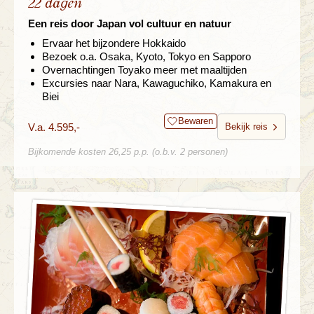
22 dagen
Een reis door Japan vol cultuur en natuur
Ervaar het bijzondere Hokkaido
Bezoek o.a. Osaka, Kyoto, Tokyo en Sapporo
Overnachtingen Toyako meer met maaltijden
Excursies naar Nara, Kawaguchiko, Kamakura en
Biei
Bewaren
V.a. 4.595,-
Bekijk reis
Bijkomende kosten 26,25 p.p. (o.b.v. 2 personen)