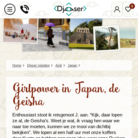
0
Mijn
Favo
Djoser
reize
Home
Djoser reisblog
Azië
Japan
Girlpower in Japan, de
Geisha
Enthousiast stoot ik reisgenoot J. aan. “Kijk, daar lopen
ze al, de Geisha’s. Weet je wat, ik vraag hen waar we
naar toe moeten, kunnen we ze mooi van dichtbij
bekijken”. We lopen al een half uur met onze koffers