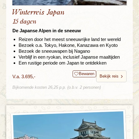
Winterreis Japan
15 dagen
De Japanse Alpen in de sneeuw
Reizen door het meest sneeuwrijke land ter wereld
Bezoek o.a. Tokyo, Hakone, Kanazawa en Kyoto
Bezoek de sneeuwapen bij Nagano
Verblijf in een ryokan, inclusief Japanse maaltijden
Een rustige periode om Japan te ontdekken
Bewaren
V.a. 3.695,-
Bekijk reis
Bijkomende kosten 26,25 p.p. (o.b.v. 2 personen)