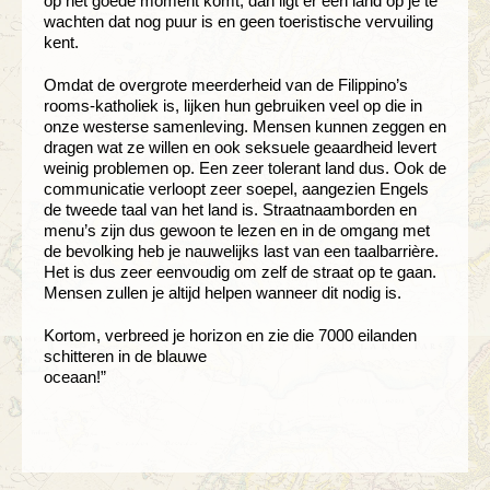
op het goede moment komt, dan ligt er een land op je te
wachten dat nog puur is en geen toeristische vervuiling
kent.
Omdat de overgrote meerderheid van de Filippino’s
rooms-katholiek is, lijken hun gebruiken veel op die in
onze westerse samenleving. Mensen kunnen zeggen en
dragen wat ze willen en ook seksuele geaardheid levert
weinig problemen op. Een zeer tolerant land dus. Ook de
communicatie verloopt zeer soepel, aangezien Engels
de tweede taal van het land is. Straatnaamborden en
menu’s zijn dus gewoon te lezen en in de omgang met
de bevolking heb je nauwelijks last van een taalbarrière.
Het is dus zeer eenvoudig om zelf de straat op te gaan.
Mensen zullen je altijd helpen wanneer dit nodig is.
Kortom, verbreed je horizon en zie die 7000 eilanden
schitteren in de blauwe
oceaan!”