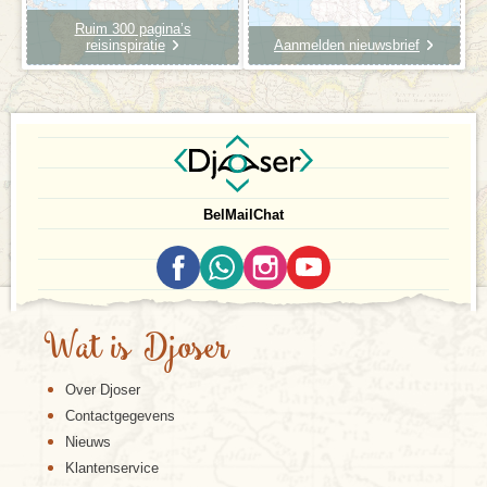
Ruim 300 pagina’s
reisinspiratie
Aanmelden nieuwsbrief
Bel
Mail
Chat
Wat is Djoser
Over Djoser
Contactgegevens
Nieuws
Klantenservice