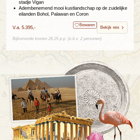
stadje Vigan
Adembenemend mooi kustlandschap op de zuidelijke
eilanden Bohol, Palawan en Coron
Bewaren
V.a. 5.395,-
Bekijk reis
Bijkomende kosten 26,25 p.p. (o.b.v. 2 personen)