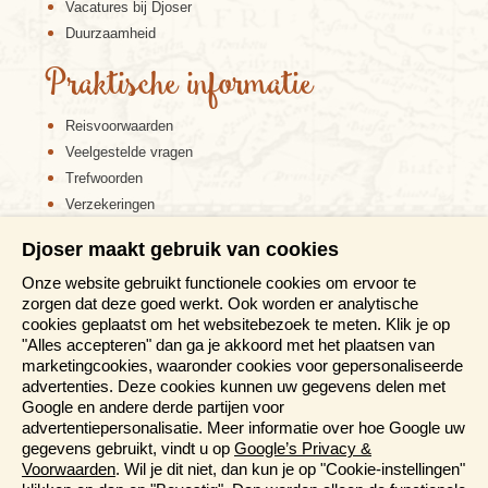
Vacatures bij Djoser
Duurzaamheid
Praktische informatie
Reisvoorwaarden
Veelgestelde vragen
Trefwoorden
Verzekeringen
Sitemap
Djoser maakt gebruik van cookies
Disclaimer
Onze website gebruikt functionele cookies om ervoor te
Cookiebeleid
zorgen dat deze goed werkt. Ook worden er analytische
Privacy verklaring
cookies geplaatst om het websitebezoek te meten. Klik je op
Reis en boek met Djoser zekerheid
"Alles accepteren" dan ga je akkoord met het plaatsen van
marketingcookies, waaronder cookies voor gepersonaliseerde
Meer weten?
advertenties. Deze cookies kunnen uw gegevens delen met
Google en andere derde partijen voor
advertentiepersonalisatie. Meer informatie over hoe Google uw
Brochure aanvragen
gegevens gebruikt, vindt u op
Google’s Privacy &
Presentaties en Informatiedagen
Voorwaarden
. Wil je dit niet, dan kun je op "Cookie-instellingen"
Magazine