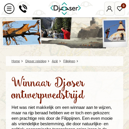
0
Mijn
Favo
Djoser
reize
Home
Djoser reisblog
Azië
Filipijnen
Winnaar Djoser
ontwerpwedstrijd
Het was niet makkelijk om een winnaar aan te wijzen,
maar na rijp beraad hebben we er toch een gekozen:
een prachtige reis door de Filippijnen. Een even mooie
als vriendelijke bestemming, die door natuurlijke- en