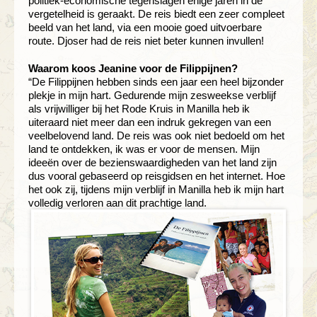
politiek-economische tegenslagen enige jaren in de
vergetelheid is geraakt. De reis biedt een zeer compleet
beeld van het land, via een mooie goed uitvoerbare
route. Djoser had de reis niet beter kunnen invullen!
Waarom koos Jeanine voor de Filippijnen?
“De Filippijnen hebben sinds een jaar een heel bijzonder
plekje in mijn hart. Gedurende mijn zesweekse verblijf
als vrijwilliger bij het Rode Kruis in Manilla heb ik
uiteraard niet meer dan een indruk gekregen van een
veelbelovend land. De reis was ook niet bedoeld om het
land te ontdekken, ik was er voor de mensen. Mijn
ideeën over de bezienswaardigheden van het land zijn
dus vooral gebaseerd op reisgidsen en het internet. Hoe
het ook zij, tijdens mijn verblijf in Manilla heb ik mijn hart
volledig verloren aan dit prachtige land.