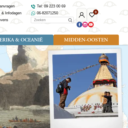
anvragen
Tel: 09 223 00 69
0
s & Infodagen
06-82071250
Mijn
Favoriete
Zoeken
evens
Djoser
reizen
RIKA & OCEANIË
MIDDEN-OOSTEN
Soort reizen
Landen
Landen
sh
gië
Rondreis (18)
Alaska
Maleisië
Noord-Macedonië
Egypte
kenland
Familiereis (9)
Australië
Mongolië
Noorwegen
Jordanië
and
Fietsreis (1)
Canada
Nepal
Polen
Marokko
and
Wandelreis (3)
Nieuw-Zeeland
Oezbekistan
Portugal
Oman
Cultuur (8)
Verenigde Staten
Singapore
Roemenië
Saoedi-Arabië
verdië
Sri Lanka
Sardinië
Tunesië
ovo
Taiwan
Schotland
Turkije
tië
Thailand
Servië
and
Tibet
Spanje
and
Turkmenistan
Turkije
an
uwen
Vietnam
Verenigd Koninkrijk
ira
Zijderoute
Wales