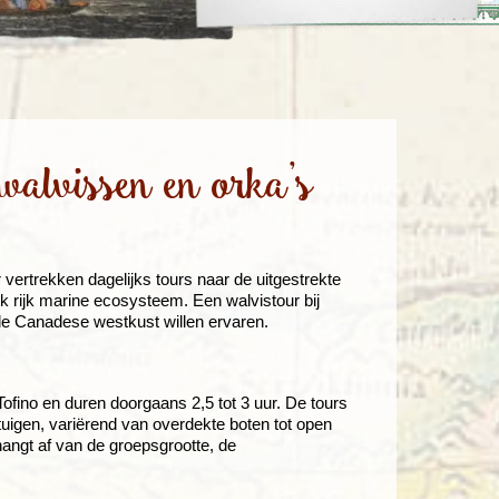
enegro
Zuid-Korea
walvissen en orka’s
 vertrekken dagelijks tours naar de uitgestrekte
 rijk marine ecosysteem. Een walvistour bij
 de Canadese westkust willen ervaren.
ofino en duren doorgaans 2,5 tot 3 uur. De tours
igen, variërend van overdekte boten tot open
angt af van de groepsgrootte, de