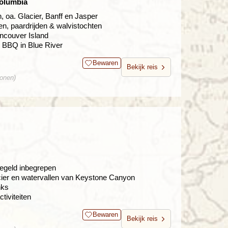
Columbia
 oa. Glacier, Banff en Jasper
n, paardrijden & walvistochten
ancouver Island
ke BBQ in Blue River
Bewaren
Bekijk reis
sonen)
eegeld inbegrepen
cier en watervallen van Keystone Canyon
nks
ctiviteiten
Bewaren
Bekijk reis