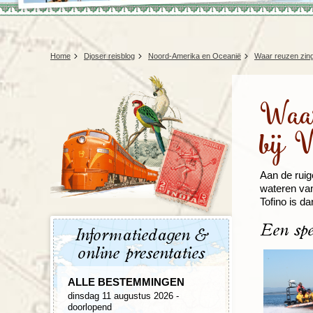
Home
Djoser reisblog
Noord-Amerika en Oceanië
Waar reuzen zing
Waar
bij 
Aan de ruig
wateren van
Tofino is d
Een spe
Informatiedagen &
online presentaties
ALLE BESTEMMINGEN
dinsdag 11 augustus 2026 -
doorlopend