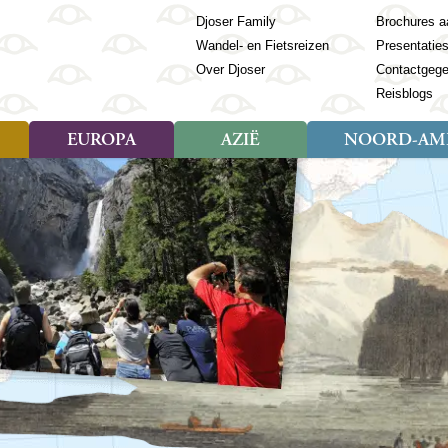
Djoser Family
Brochures a
Wandel- en Fietsreizen
Presentatie
Over Djoser
Contactgeg
Reisblogs
EUROPA
AZIË
NOORD-AME
Soort reizen
Soort reizen
Landen
Soort reizen
Landen
ambique
Rondreis (28)
(Frans) Guyana
Rondreis (57)
Albanië
Rondreis (7)
Banglade
Geor
ibië
Familiereis (11)
Galapagos
Familiereis (22)
Andorra
Familiereis (2)
Bhutan
Grie
anda
Fietsreis (8)
Guatemala
Fietsreis (3)
Armenië
Natuur (5)
Cambodja
IJsl
Tomé en Principe
Wandelreis (23)
Honduras
Cultuur (28)
Azerbeidzjan
China
Ierl
ziland
Cultuur (12)
Mexico
Natuur (16)
Azoren
Filipijnen
Italië
zania
Natuur (3)
Nicaragua
Balkan
India
Kaap
o
Paaseiland
Baltische Staten
Indochina
Kos
bia
Paraguay
Bosnië en Herzegovina
Indonesië
Kroa
ibar
Peru
Bulgarije
Japan
Lapl
Nieuwe reizen
babwe
Suriname
Engeland
Jordanië
Letl
r
-Afrika
Rondreis China & Tibet, 42
Estland
Kazachst
Lito
dagen
Finland
Kirgizië
Made