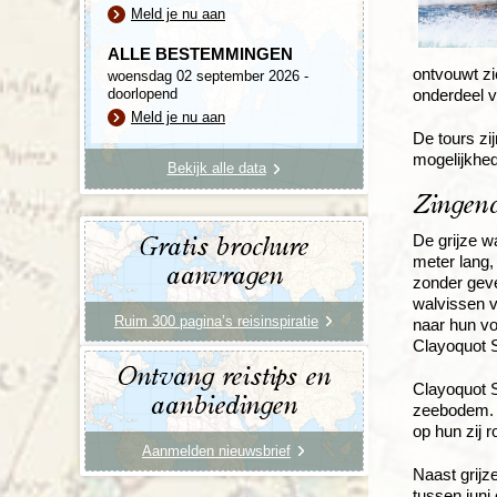
Meld je nu aan
ALLE BESTEMMINGEN
ontvouwt zi
woensdag 02 september 2026 -
doorlopend
onderdeel v
Meld je nu aan
De tours zi
mogelijkhe
Bekijk alle data
Zingen
De grijze w
Gratis brochure
meter lang,
aanvragen
zonder geve
walvissen v
Ruim 300 pagina’s reisinspiratie
naar hun vo
Clayoquot S
Ontvang reistips en
Clayoquot S
aanbiedingen
zeebodem. H
op hun zij 
Aanmelden nieuwsbrief
Naast grijz
tussen juni