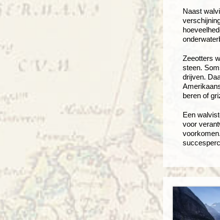
Naast walvi
verschijnin
hoeveelhede
onderwaterb
Zeeotters w
steen. Soms
drijven. Da
Amerikaans
beren of gri
Een walvist
voor verant
voorkomen.
succesperce