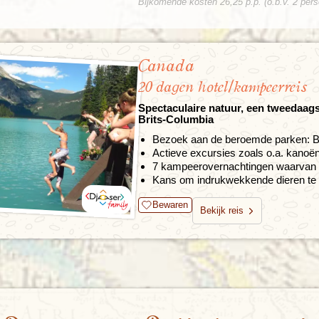
Bijkomende kosten 26,25 p.p. (o.b.v. 2 per
Canada
20 dagen hotel/kampeerreis
Spectaculaire natuur, een tweedaag
Brits-Columbia
Bezoek aan de beroemde parken: B
Actieve excursies zoals o.a. kanoë
7 kampeerovernachtingen waarvan 5
Kans om indrukwekkende dieren te 
Bewaren
Bekijk reis