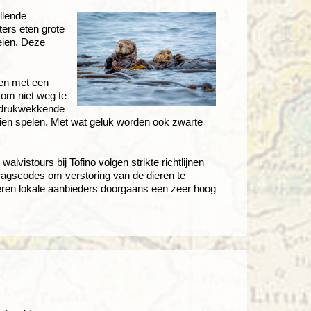
llende
ters eten grote
eien. Deze
nen met een
 om niet weg te
 indrukwekkende
en spelen. Met wat geluk worden ook zwarte
lvistours bij Tofino volgen strikte richtlijnen
ragscodes om verstoring van de dieren te
en lokale aanbieders doorgaans een zeer hoog