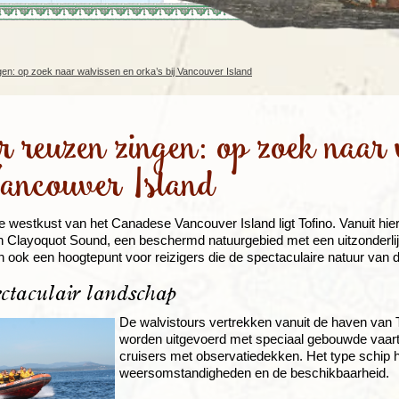
Rondreis Sulawesi &
Frankrijk
Laos
Mont
Molukken, 22 dagen
Malediven
en: op zoek naar walvissen en orka’s bij Vancouver Island
 reuzen zingen: op zoek naar 
Vancouver Island
e westkust van het Canadese Vancouver Island ligt Tofino. Vanuit hier
 Clayoquot Sound, een beschermd natuurgebied met een uitzonderlijk
an ook een hoogtepunt voor reizigers die de spectaculaire natuur van
ctaculair landschap
De walvistours vertrekken vanuit de haven van T
worden uitgevoerd met speciaal gebouwde vaartu
cruisers met observatiedekken. Het type schip h
weersomstandigheden en de beschikbaarheid.