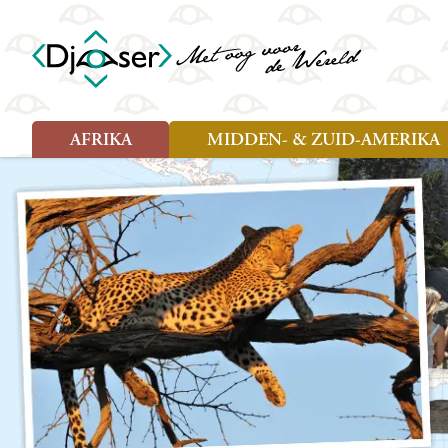
AFRIKA
MIDDEN- & ZUID-AMERIKA
Soort reizen
Soort reizen
Landen
Landen
Rondreis (26)
Rondreis (25)
Angola
Amazone
Moz
Familiereis (10)
Familiereis (10)
Benin
Argentinië
Nam
Fietsreis (2)
Fietsreis (1)
Botswana
Belize
Oeg
Wandelreis (1)
Cultuur (9)
Egypte
Bolivia
Sao 
Cultuur (3)
Natuur (13)
Ghana
Brazilië
Swa
Natuur (6)
Kaapverdië
Chili
Tan
Kenia
Colombia
Tog
Madagaskar
Costa Rica
Zam
Nieuwe reizen
Malawi
Cuba
Zanz
Voodoo in Benin en Togo, 16
Marokko
Ecuador
Zim
dagen
Mauritius
El Salvado
Zuid