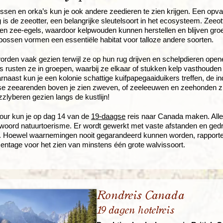
ssen en orka’s kun je ook andere zeedieren te zien krijgen. Een opva
g is de zeeotter, een belangrijke sleutelsoort in het ecosysteem. Zeeot
n zee-egels, waardoor kelpwouden kunnen herstellen en blijven gro
ossen vormen een essentiële habitat voor talloze andere soorten.
orden vaak gezien terwijl ze op hun rug drijven en schelpdieren ope
 rusten ze in groepen, waarbij ze elkaar of stukken kelp vasthouden
arnaast kun je een kolonie schattige kuifpapegaaiduikers treffen, de
e zeearenden boven je zien zweven, of zeeleeuwen en zeehonden zi
zzlyberen gezien langs de kustlijn!
our kun je op dag 14 van de
19-daagse
reis naar Canada maken. Alle wa
woord natuurtoerisme. Er wordt gewerkt met vaste afstanden en ged
 Hoewel waarnemingen nooit gegarandeerd kunnen worden, rapporter
ntage voor het zien van minstens één grote walvissoort.
Rondreis Canada
19 dagen hotelreis