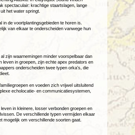
ak spectaculair: krachtige staartslagen, lange
it het water springt.
 in de voortplantingsgebieden te horen is.
kelijk van elkaar te onderscheiden vanwege hun
, al zijn waarnemingen minder voorspelbaar dan
n leven in groepen, zijn echte apex predators en
appers onderscheiden twee typen orka’s, die
dieet.
amiliegroepen en voeden zich vrijwel uitsluitend
mplexe echolocatie- en communicatiesystemen,
e leven in kleinere, losser verbonden groepen en
issen. De verschillende typen vermijden elkaar
et mogelijk om verschillende soorten gaat.