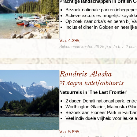
Prachtige landschappen in British 
Bezoek nationale parken inbegrepen,
Actieve excursies mogelijk: kayakke
Op zoek naar orka’s en beren bij V
Inclusief diner in Golden en heerlij
V.a. 4.395,-
Bijkomende kosten 26,25 p.p. (o.b.v. 2 per
Rondreis Alaska
21 dagen hotel/cabinreis
Natuurreis in 'The Last Frontier'
2 dagen Denali nationaal park, entr
Worthington Glacier, Matnuska Gla
Bezoek aan Pioneer Park in Fairba
Veel individuele vrijheid voor leuke a
V.a. 5.895,-