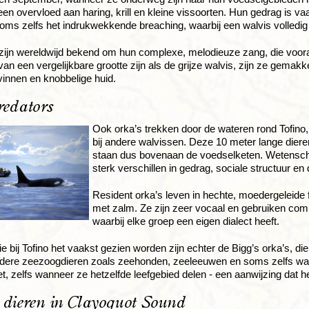
een overvloed aan haring, krill en kleine vissoorten. Hun gedrag is va
oms zelfs het indrukwekkende breaching, waarbij een walvis volledig u
zijn wereldwijd bekend om hun complexe, melodieuze zang, die vooral
an een vergelijkbare grootte zijn als de grijze walvis, zijn ze gemak
vinnen en knobbelige huid.
redators
Ook orka’s trekken door de wateren rond Tofino
bij andere walvissen. Deze 10 meter lange diere
staan dus bovenaan de voedselketen. Wetensch
sterk verschillen in gedrag, sociale structuur en 
Resident orka’s leven in hechte, moedergeleide f
met zalm. Ze zijn zeer vocaal en gebruiken co
waarbij elke groep een eigen dialect heeft.
ie bij Tofino het vaakst gezien worden zijn echter de Bigg’s orka’s, di
dere zeezoogdieren zoals zeehonden, zeeleeuwen en soms zelfs walv
et, zelfs wanneer ze hetzelfde leefgebied delen - een aanwijzing dat h
dieren in Clayoquot Sound