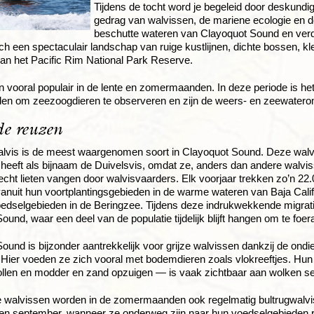
Tijdens de tocht word je begeleid door deskundige
gedrag van walvissen, de mariene ecologie en d
beschutte wateren van Clayoquot Sound en verd
ch een spectaculair landschap van ruige kustlijnen, dichte bossen, k
an het Pacific Rim National Park Reserve.
jn vooral populair in de lente en zomermaanden. In deze periode is he
den om zeezoogdieren te observeren en zijn de weers- en zeewatero
de reuzen
alvis is de meest waargenomen soort in Clayoquot Sound. Deze walvi
 heeft als bijnaam de Duivelsvis, omdat ze, anders dan andere walviss
cht lieten vangen door walvisvaarders. Elk voorjaar trekken zo’n 22
anuit hun voortplantingsgebieden in de warme wateren van Baja Calif
edselgebieden in de Beringzee. Tijdens deze indrukwekkende migrat
ound, waar een deel van de populatie tijdelijk blijft hangen om te foer
ound is bijzonder aantrekkelijk voor grijze walvissen dankzij de ondi
ier voeden ze zich vooral met bodemdieren zoals vlokreeftjes. Hun 
rollen en modder en zand opzuigen — is vaak zichtbaar aan wolken se
e walvissen worden in de zomermaanden ook regelmatig bultrugwalvi
 en september, wanneer ze onderweg zijn naar hun voedselgebieden r