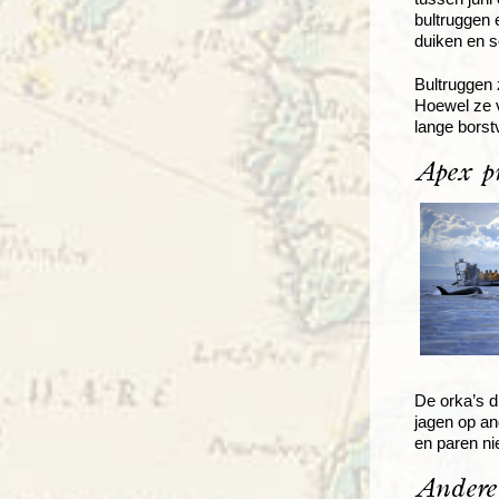
bultruggen 
duiken en s
Bultruggen 
Hoewel ze v
lange borst
Apex p
De orka’s d
jagen op an
en paren ni
Andere 