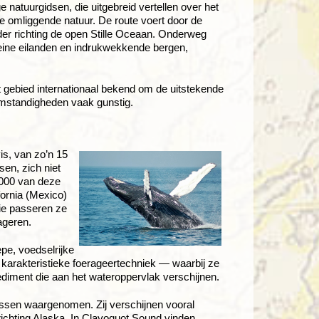
 natuurgidsen, die uitgebreid vertellen over het
e omliggende natuur. De route voert door de
er richting de open Stille Oceaan. Onderweg
leine eilanden en indrukwekkende bergen,
t gebied internationaal bekend om de uitstekende
mstandigheden vaak gunstig.
s, van zo’n 15
en, zich niet
.000 van deze
ornia (Mexico)
ie passeren ze
ageren.
epe, voedselrijke
karakteristieke foerageertechniek — waarbij ze
diment die aan het wateroppervlak verschijnen.
ssen waargenomen. Zij verschijnen vooral
ichting Alaska. In Clayoquot Sound vinden