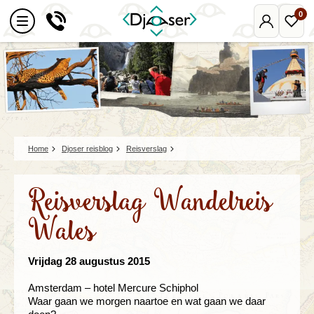
0
Mijn
Favo
Djoser
reize
Home
Djoser reisblog
Reisverslag
Reisverslag Wandelreis
Wales
Vrijdag 28 augustus 2015
Amsterdam – hotel Mercure Schiphol
Waar gaan we morgen naartoe en wat gaan we daar