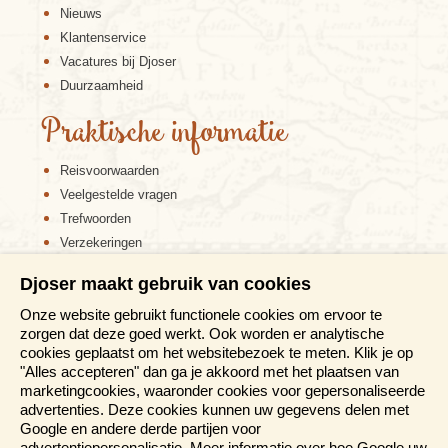
Nieuws
Klantenservice
Vacatures bij Djoser
Duurzaamheid
Praktische informatie
Reisvoorwaarden
Veelgestelde vragen
Trefwoorden
Verzekeringen
Sitemap
Djoser maakt gebruik van cookies
Disclaimer
Onze website gebruikt functionele cookies om ervoor te
Cookiebeleid
zorgen dat deze goed werkt. Ook worden er analytische
Privacy verklaring
cookies geplaatst om het websitebezoek te meten. Klik je op
Reis en boek met Djoser zekerheid
"Alles accepteren" dan ga je akkoord met het plaatsen van
marketingcookies, waaronder cookies voor gepersonaliseerde
Meer weten?
advertenties. Deze cookies kunnen uw gegevens delen met
Google en andere derde partijen voor
advertentiepersonalisatie. Meer informatie over hoe Google uw
Brochure aanvragen