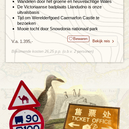
Wandelen door het groene en heuvelachtige Wales
De Victoriaanse badplaats Llandudno is onze
uitvalsbasis
Tijd om Werelderfgoed Caernarfon Castle te
bezoeken
Mooie tocht door Snowdonia nationaal park
Bewaren
V.a. 1.395,-
Bekijk reis
Bijkomende kosten 26,25 p.p. (o.b.v. 2 personen)