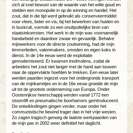
zich al snel bewust van de waarde van het witte goud en
stelden een monopolie in op de winning en handel. Het
zout, dat in die tijd werd gebruikt als conserveermiddel
voor vlees, boter en vis, bij het bewerken van huiden en
in buskruit, vormde zo een onuitputtelijke bron van
staatsinkomsten. Het werk in de mijn was voornamelijk
handarbeid en daardoor zwaar en gevaarlijk. Behalve
mijnwerkers voor de directe zoutwinning, had de mijn
timmerlieden, vatenmakers, smeden en eigen koks in
dienst. In de 14e eeuw werd de exploitatie
gemoderniseerd. Er kwamen tredmolens, zodat de
arbeiders het zout niet langer met de hand aan touwen
naar de oppervlakte hoefden te trekken. Een eeuw later
werden paarden ingezet voor het ondergronds transport
van de mijnkarretjes en in de 16e eeuw groeide de mijn
uit tot de grootste onderneming van Europa. Onder
Oostenrijkse heerschappij werden vanaf 1772 een
stoomlift en pneumatische boorhamers geïntroduceerd.
De ontwikkelingen gingen verder, maar onder het
communistische bewind trager dan in het vrije westen.
Zo zagen tragisch genoeg de laatste werkpaarden van
de mijn pas in 2002 weer definitief het daglicht.