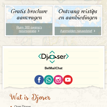
Gratis brochure
Ontvang reistips
aanvragen
en aanbiedingen
Ruim 300 pagina’s
reisinspiratie
Aanmelden nieuwsbrief
Bel
Mail
Chat
Wat is Djoser
Over Djoser