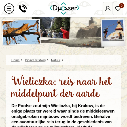
0
Mijn
Favo
Djoser
reize
Home
Djoser reisblog
Natuur
Wieliczka: reis naar het
middelpunt der aarde
De Poolse zoutmijn Wieliczka, bij Krakow, is de
enige plaats ter wereld waar sinds de middeleeuwen
onafgebroken mijnbouw wordt bedreven. Behalve
een avontuurlijke reis terug in de geschiedenis van