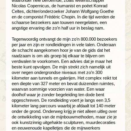
waaronder hele beroemde, zoals wetenschapper
Nicolas Copernicus, de humanist en poëet Konrad
Celtes, dichter/onderzoeker Johann Wolfgang Goethe
en de componist Frédéric Chopin. In die tijd werden de
schaarse bezoekers aan touwen neergelaten, een
angstige ervaring die zo’n half uur in beslag nam.
Tegenwoordig ontvangt de mijn zo’n 800.000 bezoekers
per jaar en zijn er rondleidingen in vele talen. Onderaan
de schacht aangekomen hoor je van de gids dat het
raadzaam is om als groep bij elkaar te blijven om
verdwalen te voorkomen. Een advies dat je maar het
beste kunt opvolgen. De mijn strekt zich namelijk uit
over negen ondergrondse niveaus met zo’n 300
kilometer aan tunnels en galerijen. Het complex reikt tot
een diepte van 327 meter en bevat duizenden ruimtes,
waarvan sommige voorzien van water. Een waar
doolhof waar je zonder begeleiding ten dode bent
opgeschreven. De rondleiding voert je langs een 3,5
kilometer lang parcours waarbij je afdaalt tot 140 meter
onder de grond. Onderweg krijg je niet alleen uitleg over
de ontwikkeling van de mijnbouwmethoden, maar zie je
ook kunstzinnig uitgehakte sculpturen, muurdecoraties
en eeuwenoude kapelletjes die de mijnwerkers