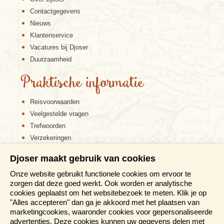
Contactgegevens
Nieuws
Klantenservice
Vacatures bij Djoser
Duurzaamheid
Praktische informatie
Reisvoorwaarden
Veelgestelde vragen
Trefwoorden
Verzekeringen
Sitemap
Djoser maakt gebruik van cookies
Disclaimer
Onze website gebruikt functionele cookies om ervoor te
Cookiebeleid
zorgen dat deze goed werkt. Ook worden er analytische
Privacy verklaring
cookies geplaatst om het websitebezoek te meten. Klik je op
Reis en boek met Djoser zekerheid
"Alles accepteren" dan ga je akkoord met het plaatsen van
marketingcookies, waaronder cookies voor gepersonaliseerde
Meer weten?
advertenties. Deze cookies kunnen uw gegevens delen met