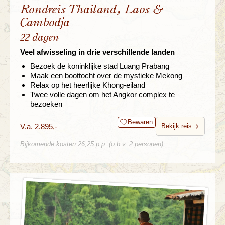
Rondreis Thailand, Laos &
Cambodja
22 dagen
Veel afwisseling in drie verschillende landen
Bezoek de koninklijke stad Luang Prabang
Maak een boottocht over de mystieke Mekong
Relax op het heerlijke Khong-eiland
Twee volle dagen om het Angkor complex te
bezoeken
Bewaren
V.a. 2.895,-
Bekijk reis
Bijkomende kosten 26,25 p.p. (o.b.v. 2 personen)