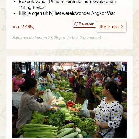
Bezoek vanuit Phnom Penh de indrukwekkende
‘Killing Fields’
Kijk je ogen uit bij het wereldwonder Angkor Wat
Bewaren
V.a. 2.495,-
Bekijk reis
Bijkomende kosten 26,25 p.p. (o.b.v. 2 personen)