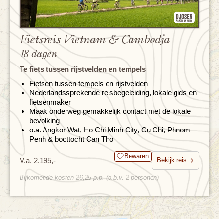
Fietsreis Vietnam & Cambodja
18 dagen
Te fiets tussen rijstvelden en tempels
Fietsen tussen tempels en rijstvelden
Nederlandssprekende reisbegeleiding, lokale gids en
fietsenmaker
Maak onderweg gemakkelijk contact met de lokale
bevolking
o.a. Angkor Wat, Ho Chi Minh City, Cu Chi, Phnom
Penh & boottocht Can Tho
Bewaren
V.a. 2.195,-
Bekijk reis
Bijkomende kosten 26,25 p.p. (o.b.v. 2 personen)