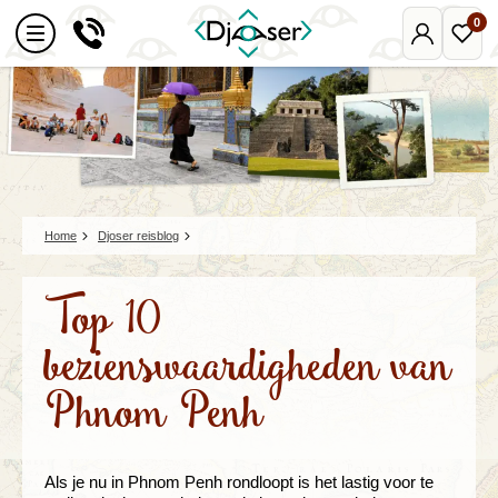
0
Mijn
Favo
Djoser
reize
Home
Djoser reisblog
Top 10
bezienswaardigheden van
Phnom Penh
Als je nu in Phnom Penh rondloopt is het lastig voor te