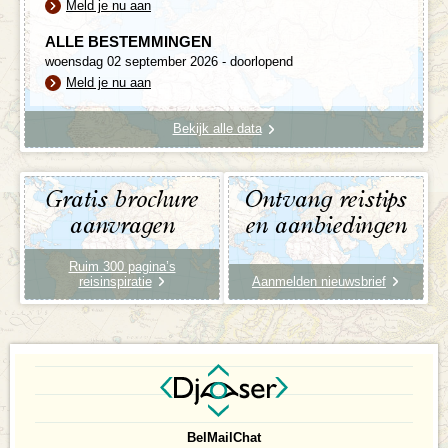
Meld je nu aan
ALLE BESTEMMINGEN
woensdag 02 september 2026 - doorlopend
Meld je nu aan
Bekijk alle data
Gratis brochure
Ontvang reistips
aanvragen
en aanbiedingen
Ruim 300 pagina’s
reisinspiratie
Aanmelden nieuwsbrief
Bel
Mail
Chat