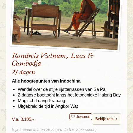
Rondreis Vietnam, Laos &
Cambodja
23 dagen
Alle hoogtepunten van Indochina
Wandel over de stijle rijstterrassen van Sa Pa
2-daagse boottocht langs het fotogenieke Halong Bay
Magisch Luang Prabang
Uitgebreid de tijd in Angkor Wat
Bewaren
V.a. 3.195,-
Bekijk reis
Bijkomende kosten 26,25 p.p. (o.b.v. 2 personen)