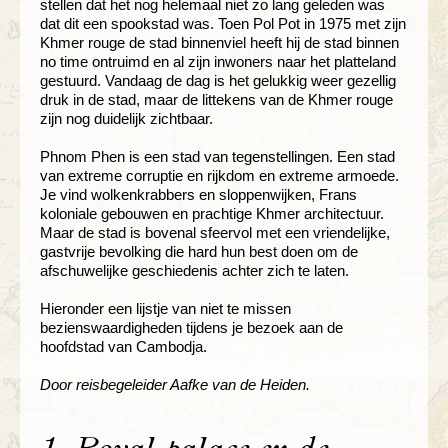
stellen dat het nog helemaal niet zo lang geleden was
dat dit een spookstad was. Toen Pol Pot in 1975 met zijn
Khmer rouge de stad binnenviel heeft hij de stad binnen
no time ontruimd en al zijn inwoners naar het platteland
gestuurd. Vandaag de dag is het gelukkig weer gezellig
druk in de stad, maar de littekens van de Khmer rouge
zijn nog duidelijk zichtbaar.
Phnom Phen is een stad van tegenstellingen. Een stad
van extreme corruptie en rijkdom en extreme armoede.
Je vind wolkenkrabbers en sloppenwijken, Frans
koloniale gebouwen en prachtige Khmer architectuur.
Maar de stad is bovenal sfeervol met een vriendelijke,
gastvrije bevolking die hard hun best doen om de
afschuwelijke geschiedenis achter zich te laten.
Hieronder een lijstje van niet te missen
bezienswaardigheden tijdens je bezoek aan de
hoofdstad van Cambodja.
Door reisbegeleider Aafke van de Heiden.