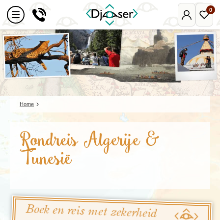
0
Mijn
Favo
Djoser
reize
Home
Rondreis Algerije &
Tunesië
Boek en reis met zekerheid