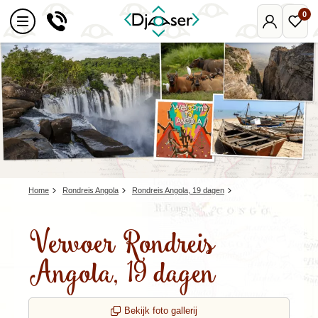
0
Mijn
Favo
Djoser
reize
Home
Rondreis Angola
Rondreis Angola, 19 dagen
Vervoer Rondreis
Angola, 19 dagen
Bekijk foto gallerij