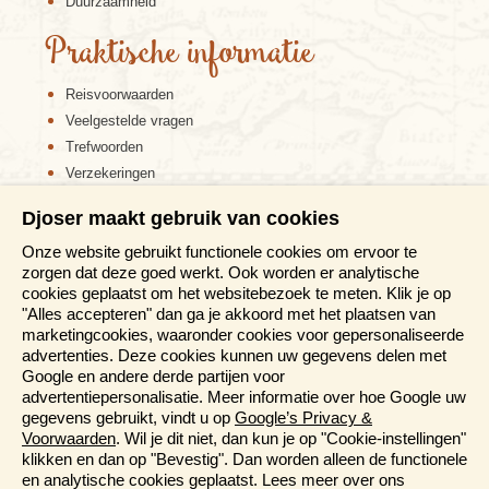
Duurzaamheid
Praktische informatie
Reisvoorwaarden
Veelgestelde vragen
Trefwoorden
Verzekeringen
Sitemap
Djoser maakt gebruik van cookies
Disclaimer
Onze website gebruikt functionele cookies om ervoor te
Cookiebeleid
zorgen dat deze goed werkt. Ook worden er analytische
Privacy verklaring
cookies geplaatst om het websitebezoek te meten. Klik je op
Reis en boek met Djoser zekerheid
"Alles accepteren" dan ga je akkoord met het plaatsen van
marketingcookies, waaronder cookies voor gepersonaliseerde
Meer weten?
advertenties. Deze cookies kunnen uw gegevens delen met
Google en andere derde partijen voor
advertentiepersonalisatie. Meer informatie over hoe Google uw
Brochures aanvragen
gegevens gebruikt, vindt u op
Google’s Privacy &
Informatiedagen
Voorwaarden
. Wil je dit niet, dan kun je op "Cookie-instellingen"
Magazine
klikken en dan op "Bevestig". Dan worden alleen de functionele
Aanmelden nieuwsbrief
en analytische cookies geplaatst. Lees meer over ons