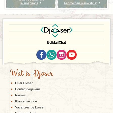
reisinspiratie
Aanmelden nieuwsbrief
Bel
Mail
Chat
Wat is Djoser
Over Djoser
Contactgegevens
Nieuws
Klantenservice
Vacatures bij Djoser