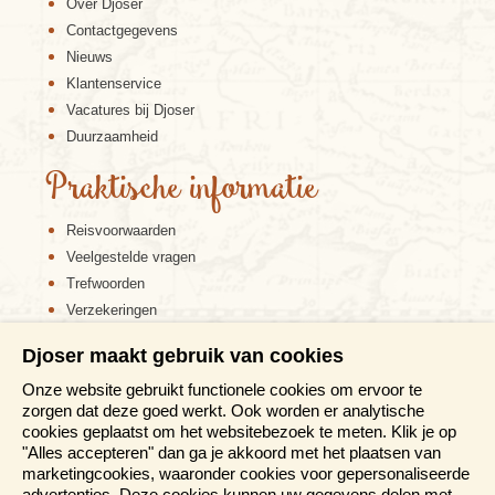
Over Djoser
Contactgegevens
Nieuws
Klantenservice
Vacatures bij Djoser
Duurzaamheid
Praktische informatie
Reisvoorwaarden
Veelgestelde vragen
Trefwoorden
Verzekeringen
Sitemap
Djoser maakt gebruik van cookies
Disclaimer
Onze website gebruikt functionele cookies om ervoor te
Cookiebeleid
zorgen dat deze goed werkt. Ook worden er analytische
Privacy verklaring
cookies geplaatst om het websitebezoek te meten. Klik je op
Reis en boek met Djoser zekerheid
"Alles accepteren" dan ga je akkoord met het plaatsen van
marketingcookies, waaronder cookies voor gepersonaliseerde
advertenties. Deze cookies kunnen uw gegevens delen met