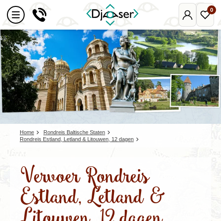
0
Mijn
Favo
Djoser
reize
Home
Rondreis Baltische Staten
Rondreis Estland, Letland & Litouwen, 12 dagen
Vervoer Rondreis
Estland, Letland &
Litouwen, 12 dagen