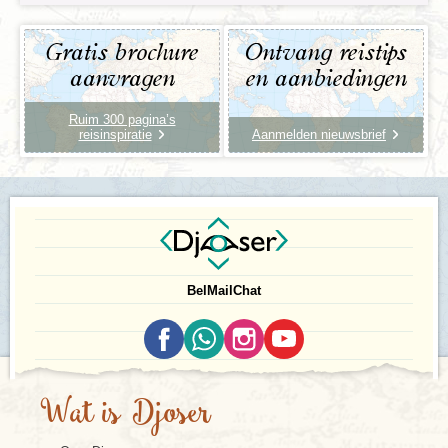
Gratis brochure
Ontvang reistips
aanvragen
en aanbiedingen
Ruim 300 pagina’s
reisinspiratie
Aanmelden nieuwsbrief
Bel
Mail
Chat
Wat is Djoser