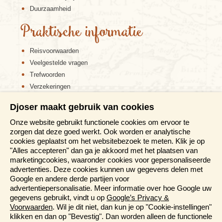
Duurzaamheid
Praktische informatie
Reisvoorwaarden
Veelgestelde vragen
Trefwoorden
Verzekeringen
Sitemap
Djoser maakt gebruik van cookies
Disclaimer
Onze website gebruikt functionele cookies om ervoor te
Cookiebeleid
zorgen dat deze goed werkt. Ook worden er analytische
Privacy verklaring
cookies geplaatst om het websitebezoek te meten. Klik je op
Reis en boek met Djoser zekerheid
"Alles accepteren" dan ga je akkoord met het plaatsen van
marketingcookies, waaronder cookies voor gepersonaliseerde
Meer weten?
advertenties. Deze cookies kunnen uw gegevens delen met
Google en andere derde partijen voor
advertentiepersonalisatie. Meer informatie over hoe Google uw
Brochures aanvragen
gegevens gebruikt, vindt u op
Google’s Privacy &
Informatiedagen
Voorwaarden
. Wil je dit niet, dan kun je op "Cookie-instellingen"
Magazine
klikken en dan op "Bevestig". Dan worden alleen de functionele