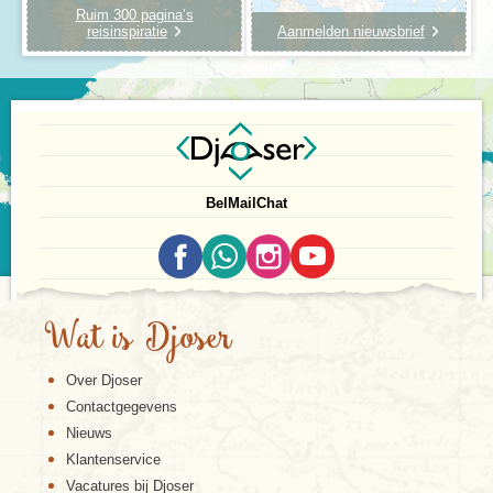
Ruim 300 pagina’s
reisinspiratie
Aanmelden nieuwsbrief
Bel
Mail
Chat
Wat is Djoser
Over Djoser
Contactgegevens
Nieuws
Klantenservice
Vacatures bij Djoser