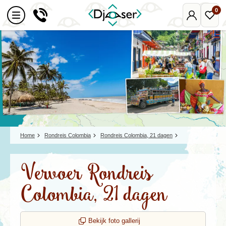
0
Mijn
Favo
Djoser
reize
Home
Rondreis Colombia
Rondreis Colombia, 21 dagen
Vervoer Rondreis
Colombia, 21 dagen
Bekijk foto gallerij