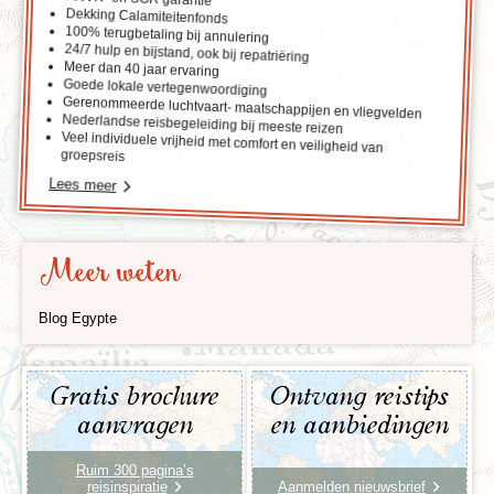
Dekking Calamiteitenfonds
100% terugbetaling bij annulering
24/7 hulp en bijstand, ook bij repatriëring
Meer dan 40 jaar ervaring
Goede lokale vertegenwoordiging
Gerenommeerde luchtvaart- maatschappijen en vliegvelden
Nederlandse reisbegeleiding bij meeste reizen
Veel individuele vrijheid met comfort en veiligheid van
groepsreis
Lees meer
Meer weten
Blog Egypte
Gratis brochure
Ontvang reistips
aanvragen
en aanbiedingen
Ruim 300 pagina’s
reisinspiratie
Aanmelden nieuwsbrief