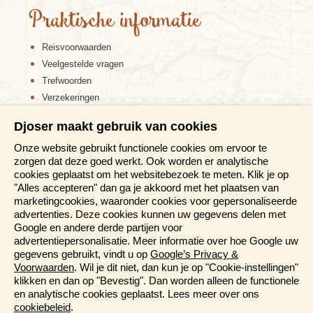
Praktische informatie
Reisvoorwaarden
Veelgestelde vragen
Trefwoorden
Verzekeringen
Sitemap
Djoser maakt gebruik van cookies
Disclaimer
Onze website gebruikt functionele cookies om ervoor te
Cookiebeleid
zorgen dat deze goed werkt. Ook worden er analytische
Privacy verklaring
cookies geplaatst om het websitebezoek te meten. Klik je op
Reis en boek met Djoser zekerheid
"Alles accepteren" dan ga je akkoord met het plaatsen van
marketingcookies, waaronder cookies voor gepersonaliseerde
Meer weten?
advertenties. Deze cookies kunnen uw gegevens delen met
Google en andere derde partijen voor
advertentiepersonalisatie. Meer informatie over hoe Google uw
Brochures aanvragen
gegevens gebruikt, vindt u op
Google’s Privacy &
Informatiedagen
Voorwaarden
. Wil je dit niet, dan kun je op "Cookie-instellingen"
Magazine
klikken en dan op "Bevestig". Dan worden alleen de functionele
Aanmelden nieuwsbrief
en analytische cookies geplaatst. Lees meer over ons
cookiebeleid
.