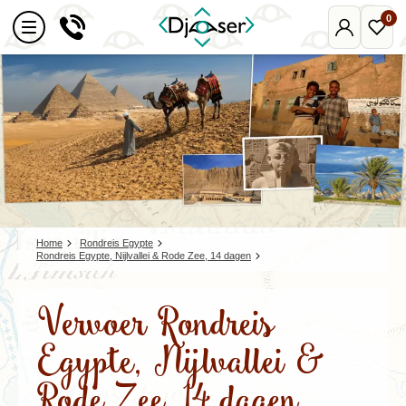
0
Mijn
Favo
Djoser
reize
Home
Rondreis Egypte
Rondreis Egypte, Nijlvallei & Rode Zee, 14 dagen
Vervoer Rondreis
Egypte, Nijlvallei &
Rode Zee, 14 dagen