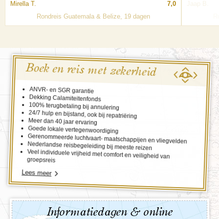
Mirella T.
7,0
Jaap B.
Rondreis Guatemala & Belize, 19 dagen
R
Boek en reis met zekerheid
ANVR- en SGR garantie
Dekking Calamiteitenfonds
100% terugbetaling bij annulering
24/7 hulp en bijstand, ook bij repatriëring
Meer dan 40 jaar ervaring
Goede lokale vertegenwoordiging
Gerenommeerde luchtvaart- maatschappijen en vliegvelden
Nederlandse reisbegeleiding bij meeste reizen
Veel individuele vrijheid met comfort en veiligheid van
groepsreis
Lees meer
Informatiedagen & online