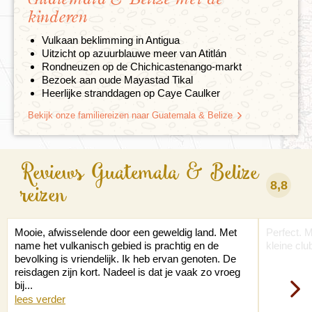
kinderen
Vulkaan beklimming in Antigua
Uitzicht op azuurblauwe meer van Atitlán
Rondneuzen op de Chichicastenango-markt
Bezoek aan oude Mayastad Tikal
Heerlijke stranddagen op Caye Caulker
Bekijk onze familiereizen naar Guatemala & Belize
Reviews Guatemala & Belize
8,8
reizen
Mooie, afwisselende door een geweldig land. Met
Perfect. M
name het vulkanisch gebied is prachtig en de
kleine clu
bevolking is vriendelijk. Ik heb ervan genoten. De
reisdagen zijn kort. Nadeel is dat je vaak zo vroeg
bij...
lees verder