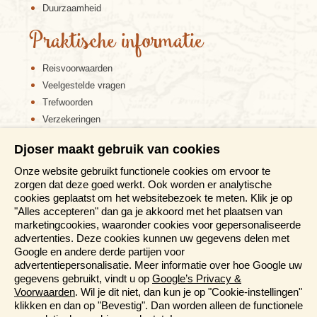
Duurzaamheid
Praktische informatie
Reisvoorwaarden
Veelgestelde vragen
Trefwoorden
Verzekeringen
Sitemap
Djoser maakt gebruik van cookies
Disclaimer
Onze website gebruikt functionele cookies om ervoor te
Cookiebeleid
zorgen dat deze goed werkt. Ook worden er analytische
Privacy verklaring
cookies geplaatst om het websitebezoek te meten. Klik je op
Reis en boek met Djoser zekerheid
"Alles accepteren" dan ga je akkoord met het plaatsen van
marketingcookies, waaronder cookies voor gepersonaliseerde
Meer weten?
advertenties. Deze cookies kunnen uw gegevens delen met
Google en andere derde partijen voor
advertentiepersonalisatie. Meer informatie over hoe Google uw
Brochures aanvragen
gegevens gebruikt, vindt u op
Google’s Privacy &
Informatiedagen
Voorwaarden
. Wil je dit niet, dan kun je op "Cookie-instellingen"
Magazine
klikken en dan op "Bevestig". Dan worden alleen de functionele
Aanmelden nieuwsbrief