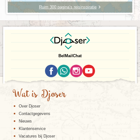
Ruim 300 pagina’s reisinspiratie
Bel
Mail
Chat
Wat is Djoser
Over Djoser
Contactgegevens
Nieuws
Klantenservice
Vacatures bij Djoser