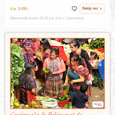
Bekijk reis
V.a. 3.495,-
Bewaren
Bijkomende kosten 26,25 p.p. (o.b.v. 2 personen)
Guatemala & Belize met de