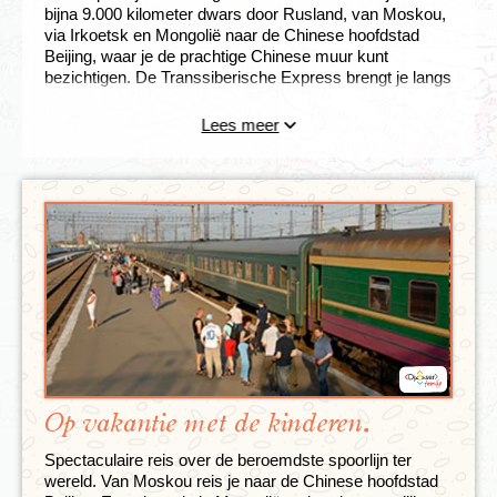
bijna 9.000 kilometer dwars door Rusland, van Moskou,
via Irkoetsk en Mongolië naar de Chinese hoofdstad
Beijing, waar je de prachtige Chinese muur kunt
bezichtigen. De Transsiberische Express brengt je langs
uiteenlopende landschappen, eeuwenoude
bezienswaardigheden en interessante culturen.
Lees meer
Op vakantie met de kinderen.
Spectaculaire reis over de beroemdste spoorlijn ter
wereld. Van Moskou reis je naar de Chinese hoofdstad