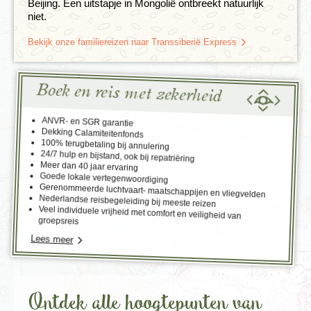
Beijing. Een uitstapje in Mongolië ontbreekt natuurlijk
niet.
Bekijk onze familiereizen naar Transsiberië Express
Boek en reis met zekerheid
ANVR- en SGR garantie
Dekking Calamiteitenfonds
100% terugbetaling bij annulering
24/7 hulp en bijstand, ook bij repatriëring
Meer dan 40 jaar ervaring
Goede lokale vertegenwoordiging
Gerenommeerde luchtvaart- maatschappijen en vliegvelden
Nederlandse reisbegeleiding bij meeste reizen
Veel individuele vrijheid met comfort en veiligheid van
groepsreis
Lees meer
Ontdek alle hoogtepunten van