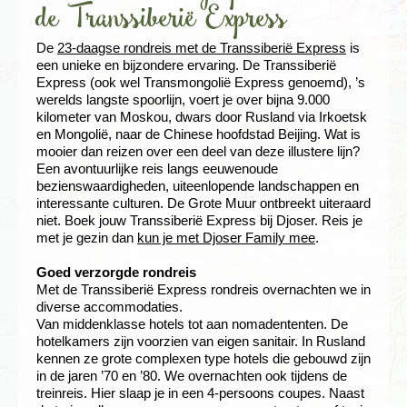
de Transsiberië Express
De
23-daagse rondreis met de Transsiberië Express
is
een unieke en bijzondere ervaring. De Transsiberië
Express (ook wel Transmongolië Express genoemd), ’s
werelds langste spoorlijn, voert je over bijna 9.000
kilometer van Moskou, dwars door Rusland via Irkoetsk
en Mongolië, naar de Chinese hoofdstad Beijing. Wat is
mooier dan reizen over een deel van deze illustere lijn?
Een avontuurlijke reis langs eeuwenoude
bezienswaardigheden, uiteenlopende landschappen en
interessante culturen. De Grote Muur ontbreekt uiteraard
niet. Boek jouw Transsiberië Express bij Djoser. Reis je
met je gezin dan
kun je met Djoser Family mee
.
Goed verzorgde rondreis
Met de Transsiberië Express rondreis overnachten we in
diverse accommodaties.
Van middenklasse hotels tot aan nomadententen. De
hotelkamers zijn voorzien van eigen sanitair. In Rusland
kennen ze grote complexen type hotels die gebouwd zijn
in de jaren ’70 en ’80. We overnachten ook tijdens de
treinreis. Hier slaap je in een 4-persoons coupes. Naast