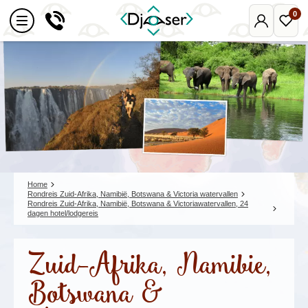
0
Mijn
Favo
Djoser
reize
Home
Rondreis Zuid-Afrika, Namibië, Botswana & Victoria watervallen
Rondreis Zuid-Afrika, Namibië, Botswana & Victoriawatervallen, 24
dagen hotel/lodgereis
Zuid-Afrika, Namibie,
Botswana &