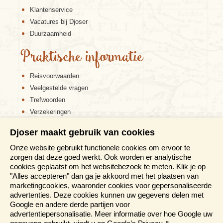
Klantenservice
Vacatures bij Djoser
Duurzaamheid
Praktische informatie
Reisvoorwaarden
Veelgestelde vragen
Trefwoorden
Verzekeringen
Sitemap
Djoser maakt gebruik van cookies
Disclaimer
Onze website gebruikt functionele cookies om ervoor te
Cookiebeleid
zorgen dat deze goed werkt. Ook worden er analytische
Privacy verklaring
cookies geplaatst om het websitebezoek te meten. Klik je op
Reis en boek met Djoser zekerheid
"Alles accepteren" dan ga je akkoord met het plaatsen van
marketingcookies, waaronder cookies voor gepersonaliseerde
Meer weten?
advertenties. Deze cookies kunnen uw gegevens delen met
Google en andere derde partijen voor
advertentiepersonalisatie. Meer informatie over hoe Google uw
Brochures aanvragen