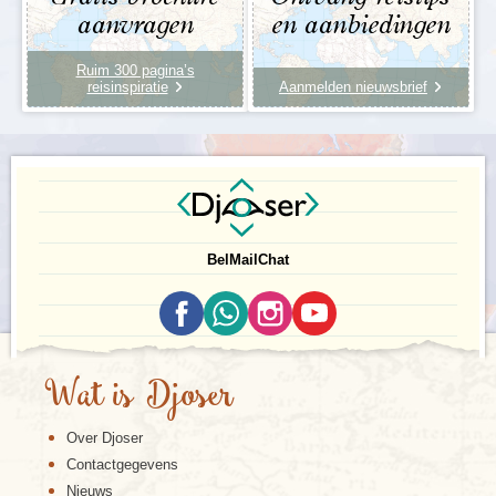
aanvragen
en aanbiedingen
Ruim 300 pagina’s
reisinspiratie
Aanmelden nieuwsbrief
Bel
Mail
Chat
Wat is Djoser
Over Djoser
Contactgegevens
Nieuws