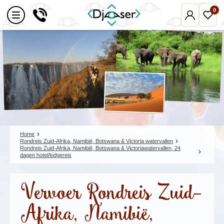
0
Mijn
Favo
Djoser
reize
Home
Rondreis Zuid-Afrika, Namibië, Botswana & Victoria watervallen
Rondreis Zuid-Afrika, Namibië, Botswana & Victoriawatervallen, 24
dagen hotel/lodgereis
Vervoer Rondreis Zuid-
Afrika, Namibië,