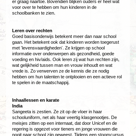
er graag naartoe. Bovendien blijken ouders er heel wat
voor over te hebben om hun kinderen in de
schoolbanken te zien.
Leren over rechten
Goed basisonderwijs betekent meer dan naar school
gaan. Het betekent ook dat kinderen worden toegerust
met 'levensvaardigheden'. Ze krijgen op school
informatie over onderwerpen als gezondheid, goede
voeding en hiv/aids. Ook leren zij wat hun rechten zijn,
wat gelijkheid tussen man en vrouw inhoudt en wat
vrede is. Zo verwerven ze de kennis die ze nodig
hebben om hun talenten te ontplooien en een actieve rol
te spelen in de maatschappij.
Inhaallessen en karate
India
Sangeeta is zestien. Ze zit op de vloer in haar
schooluniform, net als haar veertig klasgenootjes. De
meisjes zitten op een internaat, dat door Unicef en de
regering is opgezet voor tieners en jonge vrouwen die
nooit naar school zijn geweest. Tijdens een stoomcursus