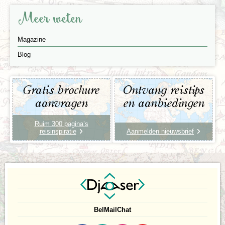
Meer weten
Magazine
Blog
Gratis brochure
Ontvang reistips
aanvragen
en aanbiedingen
Ruim 300 pagina’s
reisinspiratie
Aanmelden nieuwsbrief
Bel
Mail
Chat