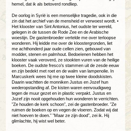
hemel, dat ik als betoverd rondliep.
De oorlog in Syrië is een menselijke tragedie, ook in die
zin dat het archief van de mensheid er verwoest wordt. •
Het klooster van Sint Antonius, het oudste ter wereld,
gelegen in de tussen de Rode Zee en de Arabische
woestijn. De gastenbroeder vertelde me over terloopse
wonderen. Hij leidde me over de kloostergronden, liet
me achthonderd jaar oude cellen zien, gebouwd van
modder, stenen en palmhout. Bedoeïenen hebben het
klooster vaak veroverd, ze stookten vuren van de heilige
boeken. De oudste fresco’s stammen uit de zesde eeuw
en zijn bedekt met roet en de walm van lampenolie. In
Marcuskerk wees hij me op twee kleine doodskisten.
Daarin wachtten de monniken Justus en Jozef hun
wederopstanding af. De kisten waren eenvoudigweg
tegen de muur gezet en in plastic verpakt. Justus en
Jozef zijn nooit opgehouden hun wonderen te verrichten.
"Ze houden de kerk schoon", zei de gastenbroeder. "Ze
ruimen de boeken op en vegen de vloeren. Zodat wij dat
niet hoeven te doen." "Maar ze zijn dood", zei ik. Hij
glimlachte, hij wist wel beter.