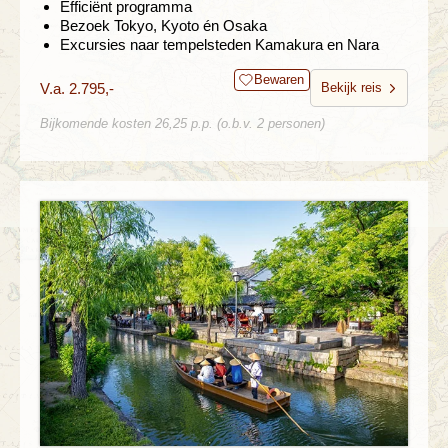
Efficiënt programma
Bezoek Tokyo, Kyoto én Osaka
Excursies naar tempelsteden Kamakura en Nara
Bewaren
V.a. 2.795,-
Bekijk reis
Bijkomende kosten 26,25 p.p. (o.b.v. 2 personen)