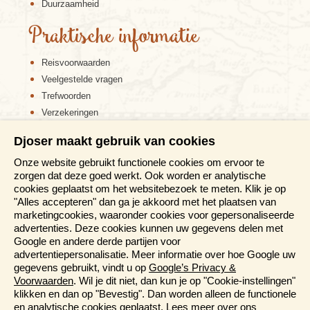
Duurzaamheid
Praktische informatie
Reisvoorwaarden
Veelgestelde vragen
Trefwoorden
Verzekeringen
Sitemap
Djoser maakt gebruik van cookies
Disclaimer
Onze website gebruikt functionele cookies om ervoor te
Cookiebeleid
zorgen dat deze goed werkt. Ook worden er analytische
Privacy verklaring
cookies geplaatst om het websitebezoek te meten. Klik je op
Reis en boek met Djoser zekerheid
"Alles accepteren" dan ga je akkoord met het plaatsen van
marketingcookies, waaronder cookies voor gepersonaliseerde
Meer weten?
advertenties. Deze cookies kunnen uw gegevens delen met
Google en andere derde partijen voor
advertentiepersonalisatie. Meer informatie over hoe Google uw
Brochure aanvragen
gegevens gebruikt, vindt u op
Google’s Privacy &
Presentaties en Informatiedagen
Voorwaarden
. Wil je dit niet, dan kun je op "Cookie-instellingen"
Magazine
klikken en dan op "Bevestig". Dan worden alleen de functionele
Aanmelden nieuwsbrief
en analytische cookies geplaatst. Lees meer over ons