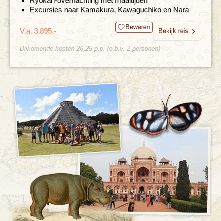
Ryokan-overnachting met maaltijden
Excursies naar Kamakura, Kawaguchiko en Nara
Bewaren
V.a. 3.895,-
Bekijk reis
Bijkomende kosten 26,25 p.p. (o.b.v. 2 personen)