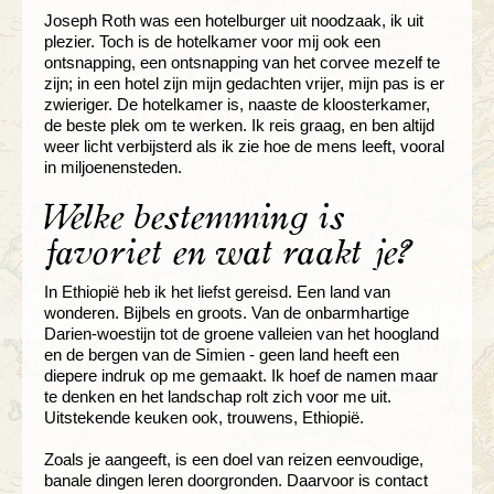
Joseph Roth was een hotelburger uit noodzaak, ik uit
plezier. Toch is de hotelkamer voor mij ook een
ontsnapping, een ontsnapping van het corvee mezelf te
zijn; in een hotel zijn mijn gedachten vrijer, mijn pas is er
zwieriger. De hotelkamer is, naaste de kloosterkamer,
de beste plek om te werken. Ik reis graag, en ben altijd
weer licht verbijsterd als ik zie hoe de mens leeft, vooral
in miljoenensteden.
Welke bestemming is
favoriet en wat raakt je?
In Ethiopië heb ik het liefst gereisd. Een land van
wonderen. Bijbels en groots. Van de onbarmhartige
Darien-woestijn tot de groene valleien van het hoogland
en de bergen van de Simien - geen land heeft een
diepere indruk op me gemaakt. Ik hoef de namen maar
te denken en het landschap rolt zich voor me uit.
Uitstekende keuken ook, trouwens, Ethiopië.
Zoals je aangeeft, is een doel van reizen eenvoudige,
banale dingen leren doorgronden. Daarvoor is contact