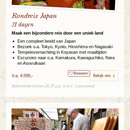
Rondreis Japan
21 dagen
Maak een bijzondere reis door een uniek land
Een compleet beeld van Japan
Bezoek o.a. Tokyo, Kyoto, Hiroshima en Nagasaki
Tempelovernachting in Koyasan met maaltijden
Excursies naar o.a. Kamakura, Kawaguchiko, Nara
en Asovulkaan
Bewaren
V.a. 4.595,-
Bekijk reis
Bijkomende kosten 26,25 p.p. (o.b.v. 2 personen)