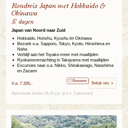
Rondreis Japan met Hokkaido &
Okinawa
37 dagen
Japan van Noord naar Zuid
Hokkaido, Honshu, Kyushu én Okinawa
Bezoek o.a. Sapporo, Tokyo, Kyoto, Hiroshima en
Naha
Verblijf aan het Toyako-meer met maaltijden
Ryokanovernachting in Takayama met maaltijden
Excursies naar o.a. Nikko, Shirakawago, Naoshima
en Zazami
Bewaren
V.a. 7.395,-
Bekijk reis
Bijkomende kosten 26,25 p.p. (o.b.v. 2 personen)