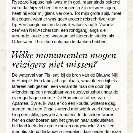
Ryszard Kapuscinski was mijn god, maar sinds bekend
werd dat hij veel heeft verzonnen in zijn reisverslagen,
heeft hij voor mij glans verloren. Tot mijn grote spijt, moet
ik zeggen, want er was geen grotere reisschrijver dan
hij. Een hoogtepunt in de reisliteratuur vind ik ‘Zwarte
zee’ van Neil Ascherson, een rondgang langs die
vreemde, oude zee, waaraan schitterende steden als
Odessa en Tblisi hun ontstaan te danken hebben.
Welke monumenten mogen
reizigers niet missen?
De waterval van Tis Isat, bij de bron van de Blauwe Nijl
in Ethiopië. Een fabelachtige plaats, waar ik een bijbels
tafereel heb gezien: een verlamde man die door zijn
vrienden op een draagbaar van eucalyptushout naar de
rivier gedragen werd. • De Romeinse ruïnes van
Apamea, Syrië. Ik was er op een koude, winterse dag,
samen met een Engels vriend met wie ik veel reisde, er
hing een stille, gewijde atmosfeer. In de velden waren
hier en daar boeren aan het graven naar antiquiteiten,
het land leek door grote mollen omgewoeld. Zo stil en
machtig stond die lange zuilengalerij daar onder de grijze