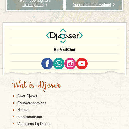
Ruim 300 pagina’s
reisinspiratie
Aanmelden nieuwsbrief
Bel
Mail
Chat
Wat is Djoser
Over Djoser
Contactgegevens
Nieuws
Klantenservice
Vacatures bij Djoser