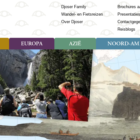
Djoser Family
Brochures a
Wandel- en Fietsreizen
Presentatie
Over Djoser
Contactgeg
Reisblogs
EUROPA
AZIË
NOORD-AME
Soort reizen
Soort reizen
Landen
Soort reizen
Landen
ambique
Rondreis (28)
(Frans) Guyana
Rondreis (57)
Albanië
Rondreis (7)
Banglade
Geor
ibië
Familiereis (11)
Galapagos
Familiereis (22)
Andorra
Familiereis (2)
Bhutan
Grie
anda
Fietsreis (8)
Guatemala
Fietsreis (3)
Armenië
Natuur (5)
Cambodja
IJsl
Tomé en Principe
Wandelreis (23)
Honduras
Cultuur (28)
Azerbeidzjan
China
Ierl
ziland
Cultuur (12)
Mexico
Natuur (16)
Azoren
Filipijnen
Italië
zania
Natuur (3)
Nicaragua
Balkan
India
Kaap
o
Paaseiland
Baltische Staten
Indochina
Kos
bia
Paraguay
Bosnië en Herzegovina
Indonesië
Kroa
ibar
Peru
Bulgarije
Japan
Lapl
Nieuwe reizen
babwe
Suriname
Engeland
Jordanië
Letl
r
-Afrika
Rondreis China & Tibet, 42
Estland
Kazachst
Lito
dagen
Finland
Kirgizië
Made