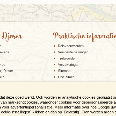
 Djoser
Praktische informati
r
Reisvoorwaarden
gevens
Veelgestelde vragen
Trefwoorden
vice
Verzekeringen
ij Djoser
Sitemap
eid
Disclaimer
Cookiebeleid
Privacy verklaring
Reis en boek met Djoser zekerheid
 dat deze goed werkt. Ook worden er analytische cookies geplaatst 
en van marketingcookies, waaronder cookies voor gepersonaliseerde 
voor advertentiepersonalisatie. Meer informatie over hoe Google uw 
p "Cookie-instellingen" klikken en dan op "Bevestig". Dan worden alleen
ER BROCHURE AL IN HUIS?