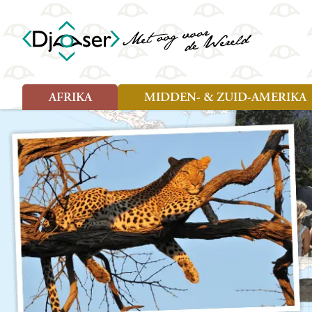
AFRIKA
MIDDEN- & ZUID-AMERIKA
Soort reizen
Soort reizen
Landen
Landen
Rondreis (26)
Rondreis (25)
Angola
Amazone
Moz
Familiereis (10)
Familiereis (11)
Benin
Argentinië
Nam
Fietsreis (2)
Fietsreis (1)
Botswana
Belize
Oeg
Wandelreis (1)
Cultuur (9)
Egypte
Bolivia
Sao 
Cultuur (3)
Natuur (13)
Ghana
Brazilië
Swa
Natuur (6)
Kaapverdië
Chili
Tan
Kenia
Colombia
Tog
Madagaskar
Costa Rica
Zam
Nieuwe reizen
Malawi
Cuba
Zanz
Voodoo in Benin en Togo, 16
Marokko
Ecuador
Zim
dagen
Mauritius
El Salvado
Zuid