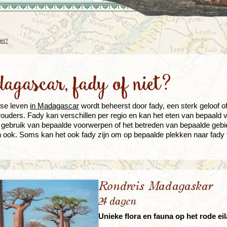
Rondreis Sulawesi &
Frankrijk
Laos
Mont
Molukken, 22 dagen
Malediven
iet?
gascar, fady of niet?
kse leven
in Madagascar
wordt beheerst door fady, een sterk geloof o
ouders. Fady kan verschillen per regio en kan het eten van bepaald 
t gebruik van bepaalde voorwerpen of het betreden van bepaalde gebie
 ook. Soms kan het ook fady zijn om op bepaalde plekken naar fady t
Rondreis Madagaskar
24 dagen
Unieke flora en fauna op het rode ei