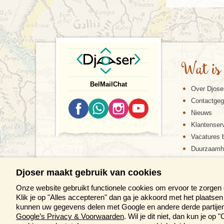
Wat is
Bel
Mail
Chat
Over Djose
Contactge
Nieuws
Klantenser
Vacatures b
Duurzaamh
Djoser maakt gebruik van cookies
Onze website gebruikt functionele cookies om ervoor te zorgen
Klik je op "Alles accepteren" dan ga je akkoord met het plaats
kunnen uw gegevens delen met Google en andere derde partijen 
Google’s Privacy & Voorwaarden
. Wil je dit niet, dan kun je o
DE DJOS