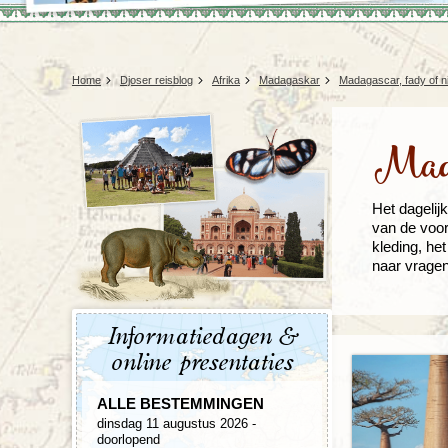
Home
Djoser reisblog
Afrika
Madagaskar
Madagascar, fady of n
Mada
Het dagelij
van de voor
kleding, he
naar vragen
Informatiedagen &
online presentaties
ALLE BESTEMMINGEN
dinsdag 11 augustus 2026 -
doorlopend