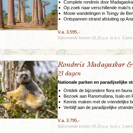
Complete rondreis door Madagaska
Op zoek naar verschillende maki’s
Mooie wandelingen in Tsingy de Bem
Ontspannen strand afsluiting op An
V.a. 3.595,-
Bijkomende kosten 26,25 p.p. (o.b.v. 2 per
Rondreis Madagaskar & 
23 dagen
Nationale parken en paradijselijke s
Ontdek de bijzondere flora en fau
Bezoek aan Ranomafana, Isalo en Pe
Kennis maken met de vriendelijke b
Verblijf aan de paradijselijke strand
V.a. 3.795,-
Bijkomende kosten 26,25 p.p. (o.b.v. 2 per