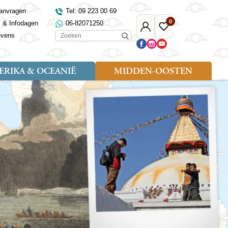
anvragen
Tel: 09 223 00 69
0
s & Infodagen
06-82071250
Mijn
Favoriete
Zoeken
evens
Djoser
reizen
RIKA & OCEANIË
MIDDEN-OOSTEN
Soort reizen
Landen
Landen
sh
gië
Rondreis (18)
Alaska
Maleisië
Noord-Macedonië
Egypte
kenland
Familiereis (9)
Australië
Mongolië
Noorwegen
Jordanië
and
Fietsreis (1)
Canada
Nepal
Polen
Marokko
and
Wandelreis (3)
Nieuw-Zeeland
Oezbekistan
Portugal
Oman
Cultuur (8)
Verenigde Staten
Singapore
Roemenië
Saoedi-Arabië
verdië
Sri Lanka
Sardinië
Tunesië
ovo
Taiwan
Schotland
Turkije
tië
Thailand
Servië
and
Tibet
Spanje
and
Turkmenistan
Turkije
an
uwen
Vietnam
Verenigd Koninkrijk
ira
Zijderoute
Wales