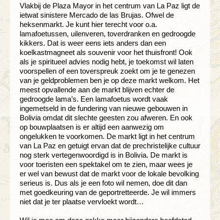
Vlakbij de Plaza Mayor in het centrum van La Paz ligt de
ietwat sinistere Mercado de las Brujas. Ofwel de
heksenmarkt. Je kunt hier terecht voor o.a.
lamafoetussen, uilenveren, toverdranken en gedroogde
kikkers. Dat is weer eens iets anders dan een
koelkastmagneet als souvenir voor het thuisfront! Ook
als je spiritueel advies nodig hebt, je toekomst wil laten
voorspellen of een toverspreuk zoekt om je te genezen
van je geldproblemen ben je op deze markt welkom. Het
meest opvallende aan de markt blijven echter de
gedroogde lama’s. Een lamafoetus wordt vaak
ingemetseld in de fundering van nieuwe gebouwen in
Bolivia omdat dit slechte geesten zou afweren. En ook
op bouwplaatsen is er altijd een aanwezig om
ongelukken te voorkomen. De markt ligt in het centrum
van La Paz en getuigt ervan dat de prechristelijke cultuur
nog sterk vertegenwoordigd is in Bolivia. De markt is
voor toeristen een spektakel om te zien, maar wees je
er wel van bewust dat de markt voor de lokale bevolking
serieus is. Dus als je een foto wil nemen, doe dit dan
met goedkeuring van de geportretteerde. Je wil immers
niet dat je ter plaatse vervloekt wordt…