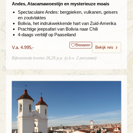
Andes, Atacamawoestijn en mysterieuze moais
Spectaculaire Andes: bergpieken, vulkanen, geisers
en zoutvlaktes
Bolivia, het indrukwekkende hart van Zuid-Amerika
Prachtige jeepsafari van Bolivia naar Chili
4-daags verblijf op Paaseiland
Bewaren
V.a. 4.995,-
Bekijk reis
Bijkomende kosten 26,25 p.p. (o.b.v. 2 personen)