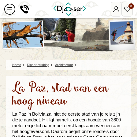
0
Mijn
Favo
Djoser
reize
Home
Djoser reisblog
Architectuur
La Paz, stad van een
hoog niveau
La Paz in Bolivia zal niet de eerste stad van je reis zijn
die je aandoet. Hij ligt namelijk op een hoogte van 3600
meter en je lichaam moet eerst langzaam wennen aan
het hoogteverschil. Daarom begint onze rondreis door