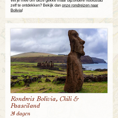
Wil je mee om deze gekke maar bijzondere hoofdstad
zelf te ontdekken? Bekijk dan
onze rondreizen naar
Bolivia
!
Rondreis Bolivia, Chili &
Paaseiland
24 dagen