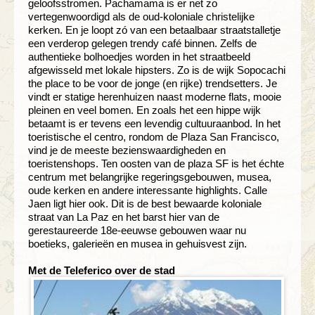
geloofsstromen. Pachamama is er net zo
vertegenwoordigd als de oud-koloniale christelijke
kerken. En je loopt zó van een betaalbaar straatstalletje
een verderop gelegen trendy café binnen. Zelfs de
authentieke bolhoedjes worden in het straatbeeld
afgewisseld met lokale hipsters. Zo is de wijk Sopocachi
the place to be voor de jonge (en rijke) trendsetters. Je
vindt er statige herenhuizen naast moderne flats, mooie
pleinen en veel bomen. En zoals het een hippe wijk
betaamt is er tevens een levendig cultuuraanbod. In het
toeristische el centro, rondom de Plaza San Francisco,
vind je de meeste bezienswaardigheden en
toeristenshops. Ten oosten van de plaza SF is het échte
centrum met belangrijke regeringsgebouwen, musea,
oude kerken en andere interessante highlights. Calle
Jaen ligt hier ook. Dit is de best bewaarde koloniale
straat van La Paz en het barst hier van de
gerestaureerde 18e-eeuwse gebouwen waar nu
boetieks, galerieën en musea in gehuisvest zijn.
Met de Teleferico over de stad