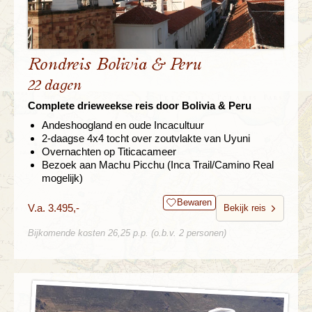
Rondreis Bolivia & Peru
22 dagen
Complete drieweekse reis door Bolivia & Peru
Andeshoogland en oude Incacultuur
2-daagse 4x4 tocht over zoutvlakte van Uyuni
Overnachten op Titicacameer
Bezoek aan Machu Picchu (Inca Trail/Camino Real
mogelijk)
Bewaren
V.a. 3.495,-
Bekijk reis
Bijkomende kosten 26,25 p.p. (o.b.v. 2 personen)