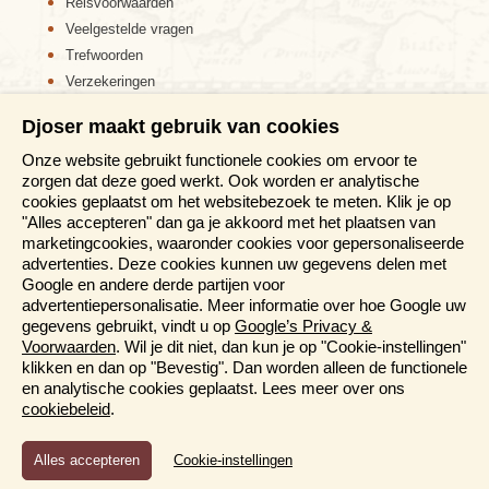
Reisvoorwaarden
Veelgestelde vragen
Trefwoorden
Verzekeringen
Sitemap
Djoser maakt gebruik van cookies
Disclaimer
Onze website gebruikt functionele cookies om ervoor te
Cookiebeleid
zorgen dat deze goed werkt. Ook worden er analytische
Privacy verklaring
cookies geplaatst om het websitebezoek te meten. Klik je op
Reis en boek met Djoser zekerheid
"Alles accepteren" dan ga je akkoord met het plaatsen van
marketingcookies, waaronder cookies voor gepersonaliseerde
Meer weten?
advertenties. Deze cookies kunnen uw gegevens delen met
Google en andere derde partijen voor
advertentiepersonalisatie. Meer informatie over hoe Google uw
Brochure aanvragen
gegevens gebruikt, vindt u op
Google’s Privacy &
Presentaties en Informatiedagen
Voorwaarden
. Wil je dit niet, dan kun je op "Cookie-instellingen"
Magazine
klikken en dan op "Bevestig". Dan worden alleen de functionele
Aanmelden nieuwsbrief
en analytische cookies geplaatst. Lees meer over ons
cookiebeleid
.
Functioneel en Analytisch
Cookie-instellingen
Cookies die er voor zorgen dat de website naar behoren