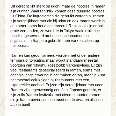
Dit gerecht lijkt sterk op udon, maar de noodles in ramen
zijn dunner. Waarschijnlijk komen deze dunnere noodles
uit China. De ingrediënten die gebruikt worden bij ramen
zijn vergelijkbaar met die bij udon en ook ramen wordt in
de zomer soms koud geserveerd. Regionaal zijn er ook
grote verschillen, zo wordt er in Tokyo vaak krullerige
noodles geserveerd met een kippenbouillon op
sojabasis. In Sapporo gebruikt men varkensvlees op
misobasis.
Ramen kan gecombineerd worden met onder andere
tempura of tonkatsu, maar wordt standaard meestal
voorzien van 'chashu' (gestoofd) varkensvlees. Er zijn
veel restaurants gepsecialiseerd in ramen, soms met
decenia lange ervaring in het maken ervan, maar je kunt
het meestal ook krijgen bij restaurants met een
uitgebreider aanbod. Prijzen zijn vergelijkbaar met udon.
Ramen zijn tegenwoordig een écht Japans gerecht, er
zijn zelfs 'ramen festivals' met diverse soorten ramen
die je kan proeven, en een must om te ervaren als je in
Japan bent!