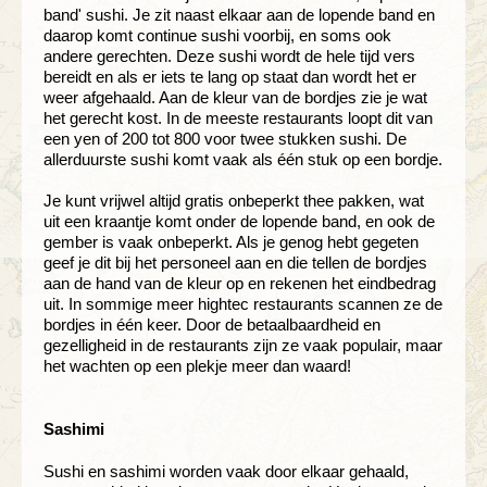
band' sushi. Je zit naast elkaar aan de lopende band en
daarop komt continue sushi voorbij, en soms ook
andere gerechten. Deze sushi wordt de hele tijd vers
bereidt en als er iets te lang op staat dan wordt het er
weer afgehaald. Aan de kleur van de bordjes zie je wat
het gerecht kost. In de meeste restaurants loopt dit van
een yen of 200 tot 800 voor twee stukken sushi. De
allerduurste sushi komt vaak als één stuk op een bordje.
Je kunt vrijwel altijd gratis onbeperkt thee pakken, wat
uit een kraantje komt onder de lopende band, en ook de
gember is vaak onbeperkt. Als je genog hebt gegeten
geef je dit bij het personeel aan en die tellen de bordjes
aan de hand van de kleur op en rekenen het eindbedrag
uit. In sommige meer hightec restaurants scannen ze de
bordjes in één keer. Door de betaalbaardheid en
gezelligheid in de restaurants zijn ze vaak populair, maar
het wachten op een plekje meer dan waard!
Sashimi
Sushi en sashimi worden vaak door elkaar gehaald,