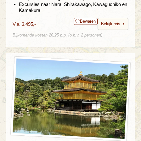
Excursies naar Nara, Shirakawago, Kawaguchiko en
Kamakura
Bewaren
V.a. 3.495,-
Bekijk reis
Bijkomende kosten 26,25 p.p. (o.b.v. 2 personen)