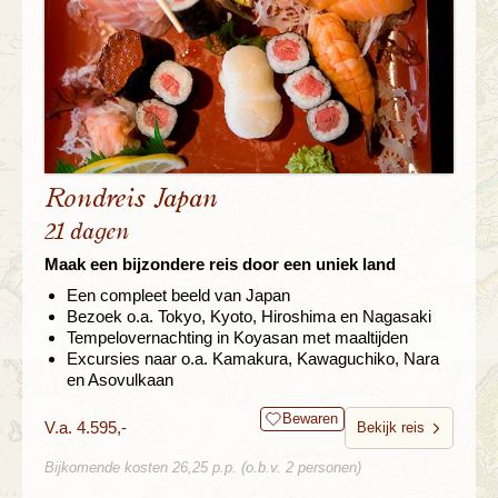
Rondreis Japan
21 dagen
Maak een bijzondere reis door een uniek land
Een compleet beeld van Japan
Bezoek o.a. Tokyo, Kyoto, Hiroshima en Nagasaki
Tempelovernachting in Koyasan met maaltijden
Excursies naar o.a. Kamakura, Kawaguchiko, Nara
en Asovulkaan
Bewaren
V.a. 4.595,-
Bekijk reis
Bijkomende kosten 26,25 p.p. (o.b.v. 2 personen)