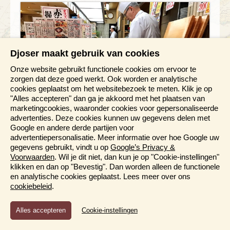
Djoser maakt gebruik van cookies
Onze website gebruikt functionele cookies om ervoor te
zorgen dat deze goed werkt. Ook worden er analytische
cookies geplaatst om het websitebezoek te meten. Klik je op
"Alles accepteren" dan ga je akkoord met het plaatsen van
marketingcookies, waaronder cookies voor gepersonaliseerde
advertenties. Deze cookies kunnen uw gegevens delen met
Google en andere derde partijen voor
advertentiepersonalisatie. Meer informatie over hoe Google uw
Rondreis Japan & Zuid-Korea
gegevens gebruikt, vindt u op
Google’s Privacy &
22 dagen
Voorwaarden
. Wil je dit niet, dan kun je op "Cookie-instellingen"
klikken en dan op "Bevestig". Dan worden alleen de functionele
Een reis met hoogtepunten en verrassende
en analytische cookies geplaatst. Lees meer over ons
contrasten
cookiebeleid
.
Eeuwenoude tradities gaan hand in hand met de
nieuwste technieken
Functioneel en Analytisch
Cookie-instellingen
De hoogtepunten van Japan en Zuid-Korea
Cookies die er voor zorgen dat de website naar behoren
Bezoek o.a. Tokyo, Kyoto, Busan en Seoul
functioneert en cookies waarmee wij anoniem het gebruik van