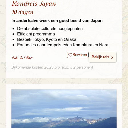
Rondreis Japan
10 dagen
In anderhalve week een goed beeld van Japan
De absolute culturele hoogtepunten
Efficiënt programma
Bezoek Tokyo, Kyoto én Osaka
Excursies naar tempelsteden Kamakura en Nara
Bewaren
V.a. 2.795,-
Bekijk reis
Bijkomende kosten 26,25 p.p. (o.b.v. 2 personen)