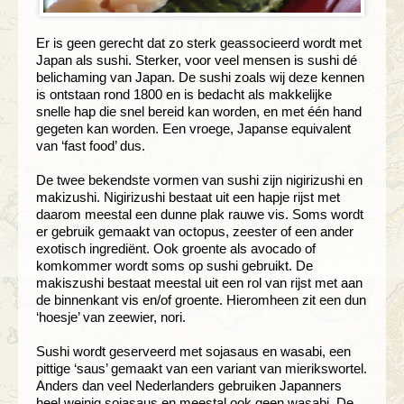
Er is geen gerecht dat zo sterk geassocieerd wordt met
Japan als sushi. Sterker, voor veel mensen is sushi dé
belichaming van Japan. De sushi zoals wij deze kennen
is ontstaan rond 1800 en is bedacht als makkelijke
snelle hap die snel bereid kan worden, en met één hand
gegeten kan worden. Een vroege, Japanse equivalent
van ‘fast food’ dus.
De twee bekendste vormen van sushi zijn nigirizushi en
makizushi. Nigirizushi bestaat uit een hapje rijst met
daarom meestal een dunne plak rauwe vis. Soms wordt
er gebruik gemaakt van octopus, zeester of een ander
exotisch ingrediënt. Ook groente als avocado of
komkommer wordt soms op sushi gebruikt. De
makiszushi bestaat meestal uit een rol van rijst met aan
de binnenkant vis en/of groente. Hieromheen zit een dun
‘hoesje’ van zeewier, nori.
Sushi wordt geserveerd met sojasaus en wasabi, een
pittige ‘saus’ gemaakt van een variant van mierikswortel.
Anders dan veel Nederlanders gebruiken Japanners
heel weinig sojasaus en meestal ook geen wasabi. De