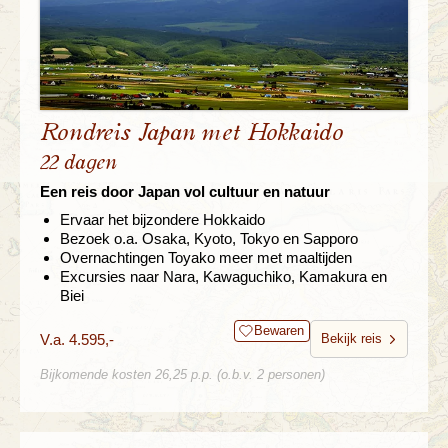
Rondreis Japan met Hokkaido
22 dagen
Een reis door Japan vol cultuur en natuur
Ervaar het bijzondere Hokkaido
Bezoek o.a. Osaka, Kyoto, Tokyo en Sapporo
Overnachtingen Toyako meer met maaltijden
Excursies naar Nara, Kawaguchiko, Kamakura en
Biei
Bewaren
V.a. 4.595,-
Bekijk reis
Bijkomende kosten 26,25 p.p. (o.b.v. 2 personen)