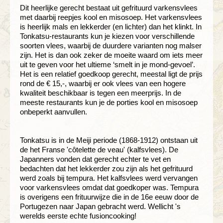
Dit heerlijke gerecht bestaat uit gefrituurd varkensvlees
met daarbij reepjes kool en misosoep. Het varkensvlees
is heerlijk mals en lekkerder (en lichter) dan het klinkt. In
Tonkatsu-restaurants kun je kiezen voor verschillende
soorten vlees, waarbij de duurdere varianten nog malser
zijn. Het is dan ook zeker de moeite waard om iets meer
uit te geven voor het ultieme ‘smelt in je mond-gevoel’.
Het is een relatief goedkoop gerecht, meestal ligt de prijs
rond de € 15,-, waarbij er ook vlees van een hogere
kwaliteit beschikbaar is tegen een meerprijs. In de
meeste restaurants kun je de porties kool en misosoep
onbeperkt aanvullen.
Tonkatsu is in de Meiji periode (1868-1912) ontstaan uit
de het Franse 'côtelette de veau' (kalfsvlees). De
Japanners vonden dat gerecht echter te vet en
bedachten dat het lekkerder zou zijn als het gefrituurd
werd zoals bij tempura. Het kalfsvlees werd vervangen
voor varkensvlees omdat dat goedkoper was. Tempura
is overigens een frituurwijze die in de 16e eeuw door de
Portugezen naar Japan gebracht werd. Wellicht 's
werelds eerste echte fusioncooking!