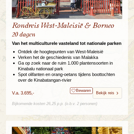
Rondreis West-Maleisië & Borneo
20 dagen
Van het multiculturele vasteland tot nationale parken
Ontdek de hoogtepunten van West-Maleisië
Verken het de geschiedenis van Malakka
Ga op zoek naar de ruim 1.000 plantensoorten in
Kinabalu nationaal park
Spot olifanten en orang-oetans tijdens boottochten
over de Kinabatangan-rivier
Bewaren
V.a. 3.695,-
Bekijk reis
Bijkomende kosten 26,25 p.p. (o.b.v. 2 personen)