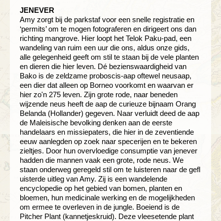
JENEVER
Amy zorgt bij de parkstaf voor een snelle registratie en
‘permits’ om te mogen fotograferen en dirigeert ons dan
richting mangrove. Hier loopt het Telok Paku-pad, een
wandeling van ruim een uur die ons, aldus onze gids,
alle gelegenheid geeft om stil te staan bij de vele planten
en dieren die hier leven. Dé bezienswaardigheid van
Bako is de zeldzame proboscis-aap oftewel neusaap,
een dier dat alleen op Borneo voorkomt en waarvan er
hier zo'n 275 leven. Zijn grote rode, naar beneden
wijzende neus heeft de aap de curieuze bijnaam Orang
Belanda (Hollander) gegeven. Naar verluidt deed de aap
de Maleisische bevolking denken aan de eerste
handelaars en missiepaters, die hier in de zeventiende
eeuw aanlegden op zoek naar specerijen en te bekeren
zieltjes. Door hun overvloedige consumptie van jenever
hadden die mannen vaak een grote, rode neus. We
staan onderweg geregeld stil om te luisteren naar de gefl
uisterde uitleg van Amy. Zij is een wandelende
encyclopedie op het gebied van bomen, planten en
bloemen, hun medicinale werking en de mogelijkheden
om ermee te overleven in de jungle. Boeiend is de
Pitcher Plant (kannetjeskruid). Deze vleesetende plant