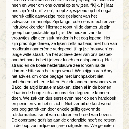
heen en weer om ons overal op te wijzen. “Kijk, hij laat
ons zijn ‘red chili’ zien”, roept ze, wijzend op het nogal
nadrukkelijk aanwezige rode geslacht van het
volwassen mannetje. Zijn lange rode neus is echter veel
indrukwekkender. Hiermee toont hij de dames uit zijn
groep hoe geslachtsrijp hij is. De neuzen van de
vrouwtjes zijn een stuk minder in het oog lopend. Het
zijn prachtige dieren, ze lijken zelfs aaibaar, met hun van
roodbruin naar crème verlopend lijf, grijze 'mouwen' en
lange witte staart. Na het actieve deel van ons bezoek
aan het park is het tijd voor lunch en ontspanning. Het
strand en de koele helderblauwe zee lonken na de
klamme hitte van het regenwoud. We krijgen van Amy
het advies om onze bagage met lunchpakket niet
onbeheerd achter te laten. Enkele andere bewoners van
Bako, de altijd brutale makaken, zitten al in de bomen
klaar in de hoop zich aan ons eten tegoed te kunnen
doen. We zakken dus eerst even neer op een handdoek
en genieten van het uitzicht. Niet ver uit de kust wordt
ons oog getrokken door enkele grillig gevormde
rotsformaties: smal van onderen en breed van boven.
De constante golfslag aan de onderzijde heeft de rotsen
in de loop van miljoenen jaren uitgesleten. We genieten