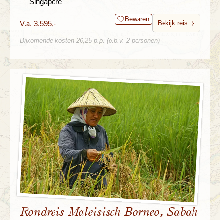
Singapore
Bewaren
V.a. 3.595,-
Bekijk reis
Bijkomende kosten 26,25 p.p. (o.b.v. 2 personen)
Rondreis Maleisisch Borneo, Sabah