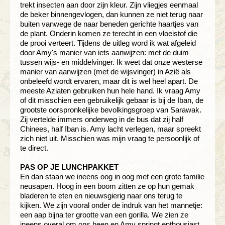
trekt insecten aan door zijn kleur. Zijn vliegjes eenmaal
de beker binnengevlogen, dan kunnen ze niet terug naar
buiten vanwege de naar beneden gerichte haartjes van
de plant. Onderin komen ze terecht in een vloeistof die
de prooi verteert. Tijdens de uitleg word ik wat afgeleid
door Amy's manier van iets aanwijzen: met de duim
tussen wijs- en middelvinger. Ik weet dat onze westerse
manier van aanwijzen (met de wijsvinger) in Azië als
onbeleefd wordt ervaren, maar dit is wel heel apart. De
meeste Aziaten gebruiken hun hele hand. Ik vraag Amy
of dit misschien een gebruikelijk gebaar is bij de Iban, de
grootste oorspronkelijke bevolkingsgroep van Sarawak.
Zij vertelde immers onderweg in de bus dat zij half
Chinees, half Iban is. Amy lacht verlegen, maar spreekt
zich niet uit. Misschien was mijn vraag te persoonlijk of
te direct.
PAS OP JE LUNCHPAKKET
En dan staan we ineens oog in oog met een grote familie
neusapen. Hoog in een boom zitten ze op hun gemak
bladeren te eten en nieuwsgierig naar ons terug te
kijken. We zijn vooral onder de indruk van het mannetje:
een aap bijna ter grootte van een gorilla. We zien ze
ineens overal om ons heen en Amy springt enthousiast