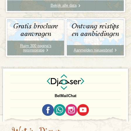
Bekijk alle data
Gratis brochure
Ontvang reistips
aanvragen
en aanbiedingen
Ruim 300 pagina’s
reisinspiratie
Aanmelden nieuwsbrief
Bel
Mail
Chat