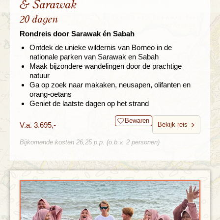
& Sarawak
20 dagen
Rondreis door Sarawak én Sabah
Ontdek de unieke wildernis van Borneo in de
nationale parken van Sarawak en Sabah
Maak bijzondere wandelingen door de prachtige
natuur
Ga op zoek naar makaken, neusapen, olifanten en
orang-oetans
Geniet de laatste dagen op het strand
Bewaren
V.a. 3.695,-
Bekijk reis
Bijkomende kosten 26,25 p.p. (o.b.v. 2 personen)