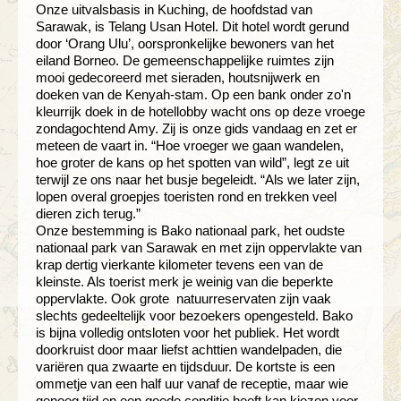
Onze uitvalsbasis in Kuching, de hoofdstad van
Sarawak, is Telang Usan Hotel. Dit hotel wordt gerund
door ‘Orang Ulu’, oorspronkelijke bewoners van het
eiland Borneo. De gemeenschappelijke ruimtes zijn
mooi gedecoreerd met sieraden, houtsnijwerk en
doeken van de Kenyah-stam. Op een bank onder zo'n
kleurrijk doek in de hotellobby wacht ons op deze vroege
zondagochtend Amy. Zij is onze gids vandaag en zet er
meteen de vaart in. “Hoe vroeger we gaan wandelen,
hoe groter de kans op het spotten van wild”, legt ze uit
terwijl ze ons naar het busje begeleidt. “Als we later zijn,
lopen overal groepjes toeristen rond en trekken veel
dieren zich terug.”
Onze bestemming is Bako nationaal park, het oudste
nationaal park van Sarawak en met zijn oppervlakte van
krap dertig vierkante kilometer tevens een van de
kleinste. Als toerist merk je weinig van die beperkte
oppervlakte. Ook grote natuurreservaten zijn vaak
slechts gedeeltelijk voor bezoekers opengesteld. Bako
is bijna volledig ontsloten voor het publiek. Het wordt
doorkruist door maar liefst achttien wandelpaden, die
variëren qua zwaarte en tijdsduur. De kortste is een
ommetje van een half uur vanaf de receptie, maar wie
genoeg tijd en een goede conditie heeft kan kiezen voor