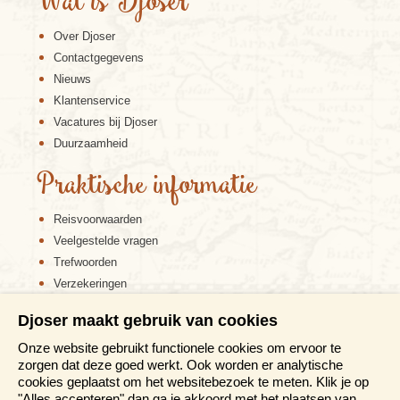
Wat is Djoser
Over Djoser
Contactgegevens
Nieuws
Klantenservice
Vacatures bij Djoser
Duurzaamheid
Praktische informatie
Reisvoorwaarden
Veelgestelde vragen
Trefwoorden
Verzekeringen
Sitemap
Djoser maakt gebruik van cookies
Disclaimer
Onze website gebruikt functionele cookies om ervoor te
Cookiebeleid
zorgen dat deze goed werkt. Ook worden er analytische
Privacy verklaring
cookies geplaatst om het websitebezoek te meten. Klik je op
Reis en boek met Djoser zekerheid
"Alles accepteren" dan ga je akkoord met het plaatsen van