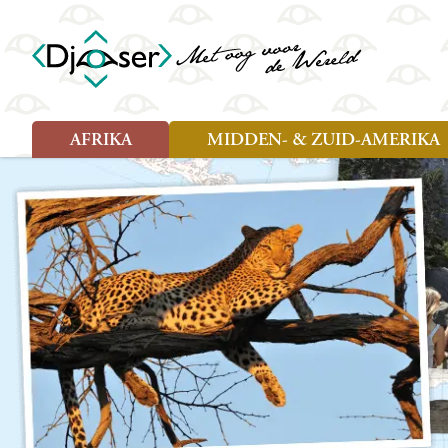
AFRIKA
MIDDEN- & ZUID-AMERIKA
Soort reizen
Soort reizen
Landen
Landen
Rondreis (26)
Rondreis (25)
Angola
Amazone
Moz
Familiereis (10)
Familiereis (11)
Benin
Argentinië
Nam
Fietsreis (2)
Fietsreis (1)
Botswana
Belize
Oeg
Wandelreis (1)
Cultuur (9)
Egypte
Bolivia
Sao 
Cultuur (3)
Natuur (13)
Ghana
Brazilië
Swa
Natuur (6)
Kaapverdië
Chili
Tan
Kenia
Colombia
Tog
Madagaskar
Costa Rica
Zam
Nieuwe reizen
Malawi
Cuba
Zanz
Voodoo in Benin en Togo, 16
Marokko
Ecuador
Zim
dagen
Mauritius
El Salvado
Zuid