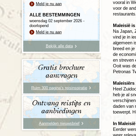
vooral in W
Meld je nu aan
voor de and
restaurants
ALLE BESTEMMINGEN
woensdag 02 september 2026 -
Maleisië i
doorlopend
Na Japan, Z
Meld je nu aan
vind je in 
algemeen is
Bekijk alle data
breed en je
de economie
en streven 
Ooit was de
Gratis brochure
Petronas Tw
aanvragen
Maleisiërs 
Ruim 300 pagina’s reisinspiratie
Heel Zuidoos
heb je al sn
verschijnen
Ontvang reistips en
daden van m
aanbiedingen
toewerpt. H
In Maleisië
Aanmelden nieuwsbrief
Eerder werd
weer relevan