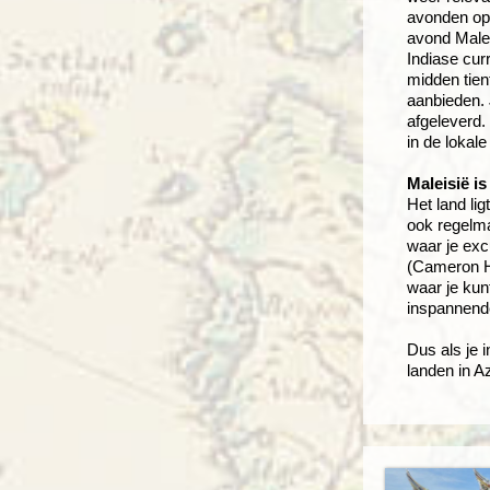
avonden op r
avond Malei
Indiase cur
midden tient
aanbieden. 
afgeleverd.
in de lokale
Maleisië i
Het land li
ook regelma
waar je exc
(Cameron Hi
waar je kun
inspannend
Dus als je 
landen in A