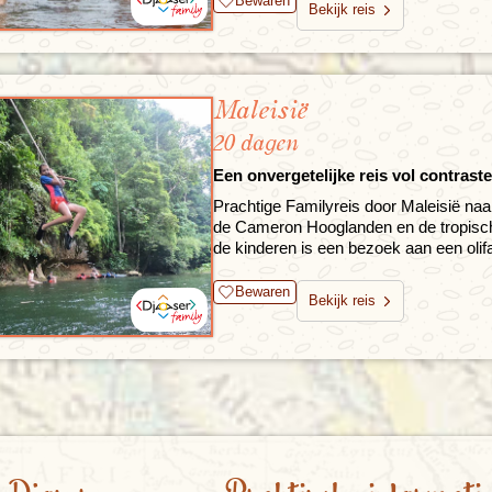
Bewaren
Bekijk reis
Maleisië
20 dagen
Een onvergetelijke reis vol contras
Prachtige Familyreis door Maleisië 
de Cameron Hooglanden en de tropisch
de kinderen is een bezoek aan een oli
Bewaren
Bekijk reis