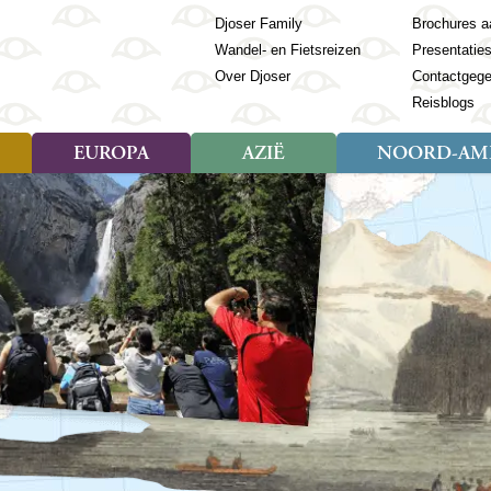
Djoser Family
Brochures a
Wandel- en Fietsreizen
Presentatie
Over Djoser
Contactgeg
Reisblogs
EUROPA
AZIË
NOORD-AME
Soort reizen
Soort reizen
Landen
Soort reizen
Landen
ambique
Rondreis (28)
(Frans) Guyana
Rondreis (57)
Albanië
Rondreis (7)
Banglade
Geor
ibië
Familiereis (11)
Galapagos
Familiereis (22)
Andorra
Familiereis (2)
Bhutan
Grie
anda
Fietsreis (8)
Guatemala
Fietsreis (3)
Armenië
Natuur (5)
Cambodja
IJsl
Tomé en Principe
Wandelreis (23)
Honduras
Cultuur (28)
Azerbeidzjan
China
Ierl
ziland
Cultuur (12)
Mexico
Natuur (16)
Azoren
Filipijnen
Italië
zania
Natuur (3)
Nicaragua
Balkan
India
Kaap
o
Paaseiland
Baltische Staten
Indochina
Kos
bia
Paraguay
Bosnië en Herzegovina
Indonesië
Kroa
ibar
Peru
Bulgarije
Japan
Lapl
Nieuwe reizen
babwe
Suriname
Engeland
Jordanië
Letl
r
-Afrika
Rondreis China & Tibet, 42
Estland
Kazachst
Lito
dagen
Finland
Kirgizië
Made