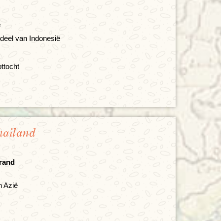
ë
deel van Indonesië
ttocht
hailand
trand
n Azië