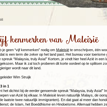
Rondreis Sulawesi &
Frankrijk
Laos
Mont
Molukken, 22 dagen
Malediven
sië
ijf kenmerken van Maleisië
eb je geen “vijf kenmerken” nodig om
Maleisië
te omschrijven, één woo
, dat is een term die zeker op het land past. Het bureau voor toerisme
 spreuk “Malaysia, truly Asia!” Kortom, je vindt hier heel Azië in een 
 gekozen. Maar ik zal toch proberen dit korte oordeel op te splitsen z
ieriger wordt naar dit land.
geleider Wim Struijk
3 in 1
t het dichtst bij de eerder genoemde spreuk “Malaysia, truly Asia!” In 
oepen van Azië bij elkaar. In Maleisië leven natuurlijk Malays, de oo
(de laatste twee natuurlijk immigranten). En dat gaat al meer dan hon
ienst; de Islam, het Boeddhisme en Hindoeïsme. Allemaal hebben ze