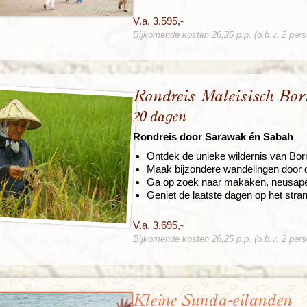
V.a. 3.595,-
Bijkomende kosten 26,25 p.p. (o.b.v. 2 per
Rondreis Maleisisch Bo
20 dagen
Rondreis door Sarawak én Sabah
Ontdek de unieke wildernis van Bor
Maak bijzondere wandelingen door d
Ga op zoek naar makaken, neusapen
Geniet de laatste dagen op het stra
V.a. 3.695,-
Bijkomende kosten 26,25 p.p. (o.b.v. 2 per
Kleine Sunda-eilanden