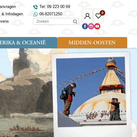
anvragen
Tel: 09 223 00 69
0
s & Infodagen
06-82071250
Mijn
Favoriete
Zoeken
evens
Djoser
reizen
RIKA & OCEANIË
MIDDEN-OOSTEN
Soort reizen
Landen
Landen
sh
gië
Rondreis (18)
Alaska
Maleisië
Noord-Macedonië
Egypte
kenland
Familiereis (9)
Australië
Mongolië
Noorwegen
Jordanië
and
Fietsreis (1)
Canada
Nepal
Polen
Marokko
and
Wandelreis (3)
Nieuw-Zeeland
Oezbekistan
Portugal
Oman
Cultuur (8)
Verenigde Staten
Singapore
Roemenië
Saoedi-Arabië
verdië
Sri Lanka
Sardinië
Tunesië
ovo
Taiwan
Schotland
Turkije
tië
Thailand
Servië
and
Tibet
Spanje
and
Turkmenistan
Turkije
an
uwen
Vietnam
Verenigd Koninkrijk
ira
Zijderoute
Wales