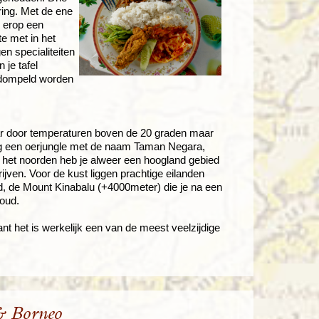
aring. Met de ene
g erop een
te met in het
en specialiteiten
 je tafel
gedompeld worden
aar door temperaturen boven de 20 graden maar
nog een oerjungle met de naam Taman Negara,
 het noorden heb je alweer een hoogland gebied
ijven. Voor de kust liggen prachtige eilanden
d, de Mount Kinabalu (+4000meter) die je na een
oud.
ant het is werkelijk een van de meest veelzijdige
& Borneo