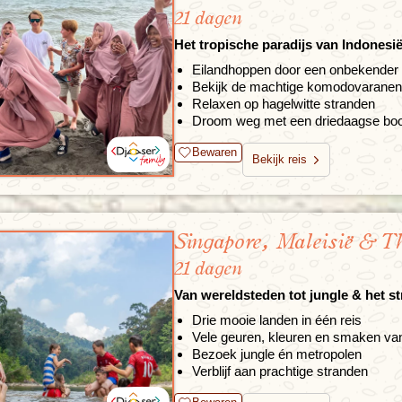
21 dagen
Het tropische paradijs van Indonesi
Eilandhoppen door een onbekender 
Bekijk de machtige komodovaranen
Relaxen op hagelwitte stranden
Droom weg met een driedaagse boo
Bewaren
Bekijk reis
Singapore, Maleisië & T
21 dagen
Van wereldsteden tot jungle & het s
Drie mooie landen in één reis
Vele geuren, kleuren en smaken va
Bezoek jungle én metropolen
Verblijf aan prachtige stranden