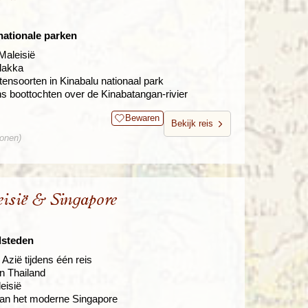
 nationale parken
Maleisië
lakka
ensoorten in Kinabalu nationaal park
ns boottochten over de Kinabatangan-rivier
Bewaren
Bekijk reis
sonen)
isië & Singapore
dsteden
Azië tijdens één reis
an Thailand
eisië
van het moderne Singapore