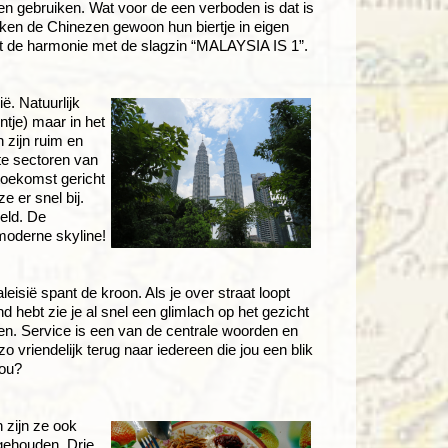
igen gebruiken. Wat voor de een verboden is dat is
ken de Chinezen gewoon hun biertje in eigen
oot de harmonie met de slagzin “MALAYSIA IS 1”.
ë. Natuurlijk
ntje) maar in het
 zijn ruim en
ste sectoren van
toekomst gericht
 er snel bij.
eld. De
moderne skyline!
eisië spant de kroon. Als je over straat loopt
d hebt zie je al snel een glimlach op het gezicht
en. Service is een van de centrale woorden en
 vriendelijk terug naar iedereen die jou een blik
you?
 zijn ze ook
e gehouden. Drie