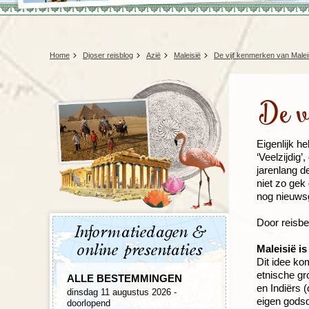
Home
Djoser reisblog
Azië
Maleisië
De vijf kenmerken van Malei
De v
Eigenlijk h
‘Veelzijdig’
jarenlang de
niet zo gek
nog nieuwsg
Door reisbe
Informatiedagen &
online presentaties
Maleisië is 
Dit idee kom
etnische gr
ALLE BESTEMMINGEN
en Indiërs 
dinsdag 11 augustus 2026 -
eigen godsd
doorlopend