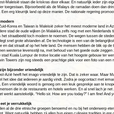
est-Maleisië staan die kriskras door elkaar. En natuurlijk ieder zijn e
er toegestaan. Bijvoorbeeld als de Malays de ramadan doen dan drin
. Een erg kleurrijk land op deze manier. De nationale regering prom
s modern
uid-Korea en Taiwan is Maleisië zeker het meest moderne land in Azi
iedere stad de oude wijken (in Malakka zelfs nog met een Nederlands ti
 het straatbeeld toch modern te noemen. De wegen tussen de steden
 legt snel grote afstanden af. De technologie is een van de belangrijk
 en dat straalt af op het hele land. De mensen hebben de blik op de 
een westerse levensstijl na, met behoud van het goede oude zeggen ze
 stad Kuala Lumpur de trotse locatie van het hoogste gebouw ter wer
in Towers zijn nog steeds een prachtige plek voor een foto van een 
zijn bijzonder vriendelijk
t-Azië heeft het imago vriendelijk te zijn. Dat is zeker waar. Maar Mal
el het idee dat iedereen je aardig vindt. Zodra je oogcontact met ieman
. Een vriendelijk woord is genoeg om een leuk gesprekje aan te knop
ensen die in de restaurants en hotels werken. En al snel lach je net zo
et werkt aanstekelijk. “Hello sir. How are you today?” I am fine! And 
 eet je verrukkelijk
en al de drie etnische groepen benoemd en nu bij het onderwerp eten
t. Want natuurlijk hebben zij allen hun eigen culinaire tradities in er