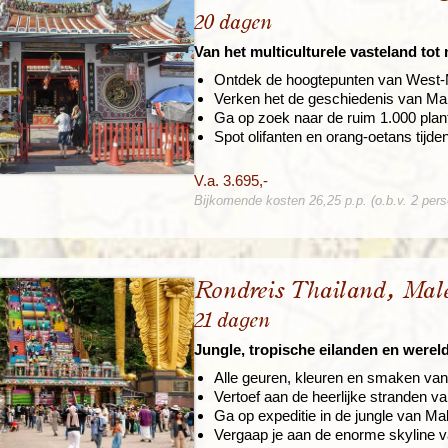
20 dagen
Van het multiculturele vasteland tot
Ontdek de hoogtepunten van West-
Verken het de geschiedenis van Ma
Ga op zoek naar de ruim 1.000 plant
Spot olifanten en orang-oetans tijde
V.a. 3.695,-
Bijkomende kosten 26,25 p.p. (o.b.v. 2 per
Rondreis Thailand, Male
21 dagen
Jungle, tropische eilanden en werel
Alle geuren, kleuren en smaken van 
Vertoef aan de heerlijke stranden v
Ga op expeditie in de jungle van Mal
Vergaap je aan de enorme skyline 