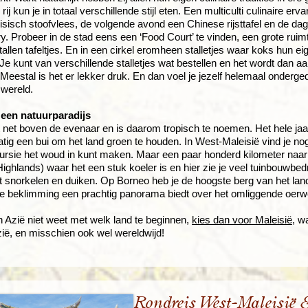
ij kun je in totaal verschillende stijl eten. Een multiculti culinaire erv
sisch stoofvlees, de volgende avond een Chinese rijsttafel en de da
ry. Probeer in de stad eens een ‘Food Court’ te vinden, een grote ruim
allen tafeltjes. En in een cirkel eromheen stalletjes waar koks hun eig
Je kunt van verschillende stalletjes wat bestellen en het wordt dan aan
 Meestal is het er lekker druk. En dan voel je jezelf helemaal onder
 wereld.
s een natuurparadijs
gt net boven de evenaar en is daarom tropisch te noemen. Het hele j
tig een bui om het land groen te houden. In West-Maleisië vind je 
ursie het woud in kunt maken. Maar een paar honderd kilometer naar
ghlands) waar het een stuk koeler is en hier zie je veel tuinbouwbedr
t snorkelen en duiken. Op Borneo heb je de hoogste berg van het lan
e beklimming een prachtig panorama biedt over het omliggende oerw
in Azië niet weet met welk land te beginnen,
kies dan voor Maleisië
, w
zië, en misschien ook wel wereldwijd!
Rondreis West-Maleisië 