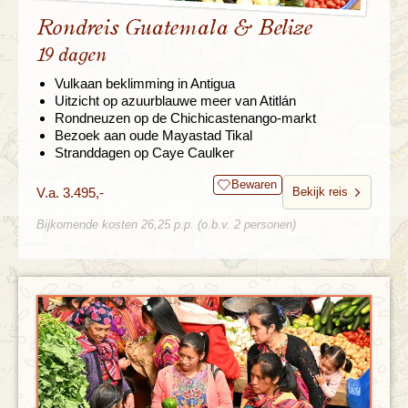
Rondreis Guatemala & Belize
19 dagen
Vulkaan beklimming in Antigua
Uitzicht op azuurblauwe meer van Atitlán
Rondneuzen op de Chichicastenango-markt
Bezoek aan oude Mayastad Tikal
Stranddagen op Caye Caulker
Bewaren
V.a. 3.495,-
Bekijk reis
Bijkomende kosten 26,25 p.p. (o.b.v. 2 personen)