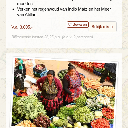
markten
Verken het regenwoud van Indio Maíz en het Meer
van Atitlán
Bewaren
V.a. 3.895,-
Bekijk reis
Bijkomende kosten 26,25 p.p. (o.b.v. 2 personen)