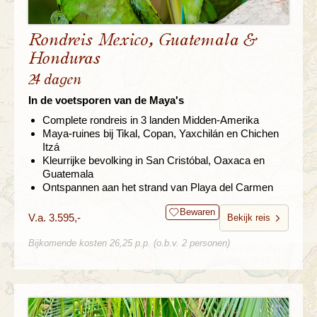
Rondreis Mexico, Guatemala &
Honduras
24 dagen
In de voetsporen van de Maya's
Complete rondreis in 3 landen Midden-Amerika
Maya-ruines bij Tikal, Copan, Yaxchilán en Chichen
Itzá
Kleurrijke bevolking in San Cristóbal, Oaxaca en
Guatemala
Ontspannen aan het strand van Playa del Carmen
Bewaren
V.a. 3.595,-
Bekijk reis
Bijkomende kosten 26,25 p.p. (o.b.v. 2 personen)