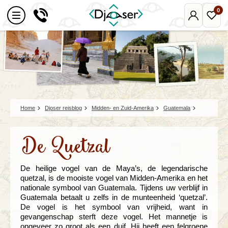
0
Mijn
Favo
Djoser
reize
Home
Djoser reisblog
Midden- en Zuid-Amerika
Guatemala
De Quetzal
De heilige vogel van de Maya’s, de legendarische
quetzal, is de mooiste vogel van Midden-Amerika en het
nationale symbool van Guatemala. Tijdens uw verblijf in
Guatemala betaalt u zelfs in de munteenheid ‘quetzal’.
De vogel is het symbool van vrijheid, want in
gevangenschap sterft deze vogel. Het mannetje is
ongeveer zo groot als een duif. Hij heeft een felgroene