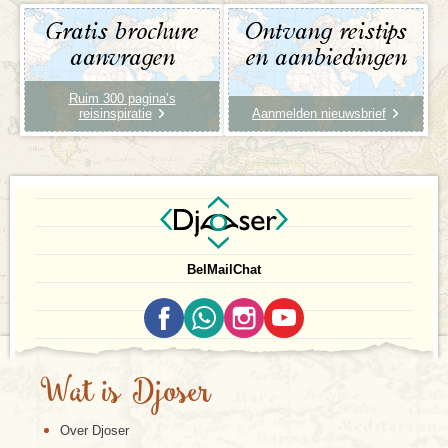
Gratis brochure
Ontvang reistips
aanvragen
en aanbiedingen
Ruim 300 pagina’s
reisinspiratie
Aanmelden nieuwsbrief
Bel
Mail
Chat
Wat is Djoser
Over Djoser