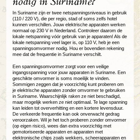
nodig in Suriname?
In Suriname zijn er twee netspanningsniveaus in gebruik
(110 / 220 V), die per regio, stad of soms zelfs hotel
kunnen verschillen. Jouw elektrische apparaten werken
normaal op 230 V in Nederland. Controleer daarom de
lokale netspanning vóór gebruik van je apparaten! Als de
lokale netspanning veel lager is, op 110 V, heb je een
spanningsomvormer nodig. Hou er bovendien rekening
mee dat de frequentie in Suriname verschilt.
Een spanningsomvormer zorgt voor een veilige
ingangsspanning voor jouw apparaten in Suriname.
Een
geschikte omvormer is soms moeilijk te vinden.
Sommigen zeggen dat je voorzichtig kunt proberen om
je elektrische apparaten zonder omvormer te gebruiken
in Suriname. Waarschijnlijk raken ze niet beschadigd,
maar mogelijk werken ze niet optimaal. Te lage spanning
kan leiden tot oververhitting en een kortere levensduur.
De verkeerde frequentie kan ook onverwacht gedrag
veroorzaken. Wil je het toch proberen zonder omvormer
(op eigen risico), wees dan extra voorzichtig met
gemotoriseerde apparaten en apparaten met
elektronische chips zoals wekkers, scheerapparaten en