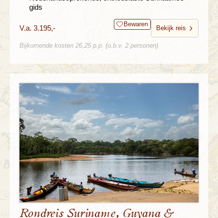
gids
Bewaren
V.a. 3.195,-
Bekijk reis
Bijkomende kosten 26,25 p.p. (o.b.v. 2 personen)
Rondreis Suriname, Guyana &