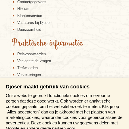
Contactgegevens
Nieuws
Klantenservice
Vacatures bij Djoser
Duurzaamheid
Praktische informatie
Reisvoorwaarden
Veelgestelde vragen
Trefwoorden
Verzekeringen
Sitemap
Djoser maakt gebruik van cookies
Disclaimer
Onze website gebruikt functionele cookies om ervoor te
Cookiebeleid
zorgen dat deze goed werkt. Ook worden er analytische
Privacy verklaring
cookies geplaatst om het websitebezoek te meten. Klik je op
Reis en boek met Djoser zekerheid
"Alles accepteren" dan ga je akkoord met het plaatsen van
marketingcookies, waaronder cookies voor gepersonaliseerde
Meer weten?
advertenties. Deze cookies kunnen uw gegevens delen met
Google en andere derde partijen voor