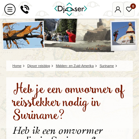
0
Mijn
Favo
Djoser
reize
Home
Djoser reisblog
Midden- en Zuid-Amerika
Suriname
Heb je een omvormer of
reisstekker nodig in
Suriname?
Heb ik een omvormer