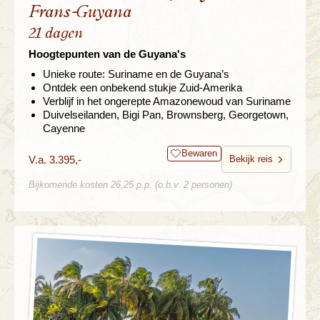
Frans-Guyana
21 dagen
Hoogtepunten van de Guyana's
Unieke route: Suriname en de Guyana’s
Ontdek een onbekend stukje Zuid-Amerika
Verblijf in het ongerepte Amazonewoud van Suriname
Duivelseilanden, Bigi Pan, Brownsberg, Georgetown,
Cayenne
Bewaren
V.a. 3.395,-
Bekijk reis
Bijkomende kosten 26,25 p.p. (o.b.v. 2 personen)