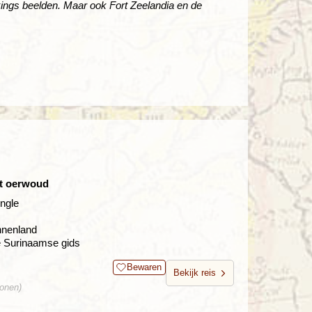
ings beelden. Maar ook Fort Zeelandia en de
pt oerwoud
ngle
nnenland
e Surinaamse gids
Bewaren
Bekijk reis
sonen)