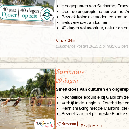
Hoogtepunten van Suriname, Frans 
Door de ongerepte natuur van het
Bezoek koloniale steden en kom tot 
Betoverende zandduinen
40 dagen vol avontuur, natuur en o
V.a. 7.045,-
Bijkomende kosten 26,25 p.p. (o.b.v. 2 per
Suriname
20 dagen
Smeltkroes van culturen en ongere
Nachtelijke excursie bij Galbi om z
Verblijf in de jungle bij Overbridge
Kennismaking met de Marrons, die de
Bezoek aan het pittoreske Franse s
Bewaren
Bekijk reis