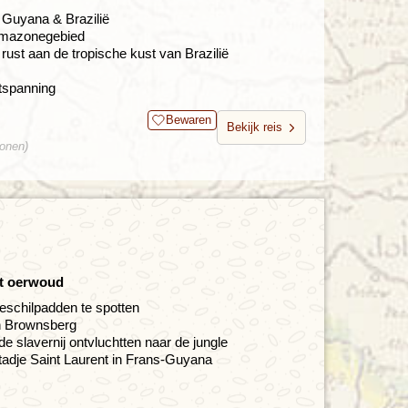
Guyana & Brazilië
 Amazonegebied
rust aan de tropische kust van Brazilië
ntspanning
Bewaren
Bekijk reis
sonen)
pt oerwoud
eeschilpadden te spotten
 en Brownsberg
 slavernij ontvluchtten naar de jungle
tadje Saint Laurent in Frans-Guyana