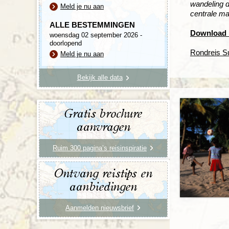
wandeling d
Meld je nu aan
centrale ma
ALLE BESTEMMINGEN
Download h
woensdag 02 september 2026 -
doorlopend
Rondreis S
Meld je nu aan
Bekijk alle data
Gratis brochure
aanvragen
Ruim 300 pagina’s reisinspiratie
Ontvang reistips en
aanbiedingen
Aanmelden nieuwsbrief