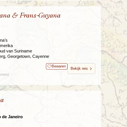
yana & Frans-Guyana
na’s
Amerika
woud van Suriname
berg, Georgetown, Cayenne
Bewaren
Bekijk reis
sonen)
ka
o de Janeiro