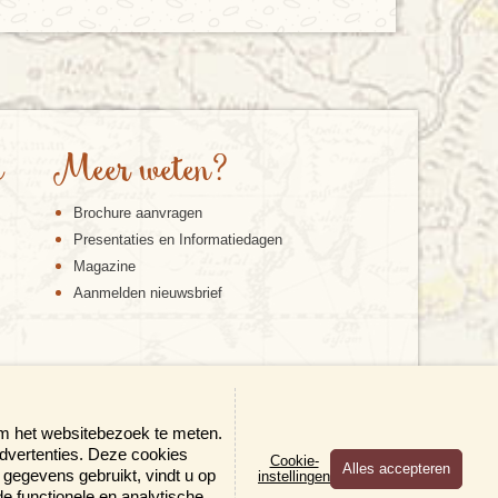
e
Meer weten?
Brochure aanvragen
Presentaties en Informatiedagen
Magazine
Aanmelden nieuwsbrief
om het websitebezoek te meten.
advertenties. Deze cookies
Cookie-
gegevens gebruikt, vindt u op
instellingen
×
 de functionele en analytische