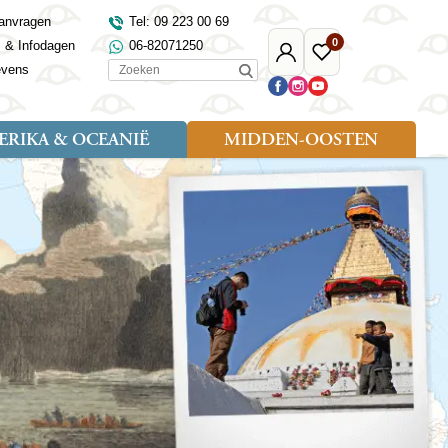
anvragen
Tel: 09 223 00 69
0
s & Infodagen
06-82071250
Mijn
Favoriete
Zoeken
evens
Djoser
reizen
RIKA & OCEANIË
MIDDEN-OOSTEN
Soort reizen
Landen
Landen
sh
gië
Rondreis (18)
Alaska
Maleisië
Noord-Macedonië
Egypte
kenland
Familiereis (9)
Australië
Mongolië
Noorwegen
Jordanië
and
Fietsreis (1)
Canada
Nepal
Polen
Marokko
and
Wandelreis (3)
Nieuw-Zeeland
Oezbekistan
Portugal
Oman
Cultuur (8)
Verenigde Staten
Singapore
Roemenië
Saoedi-Arabië
verdië
Sri Lanka
Sardinië
Tunesië
ovo
Taiwan
Schotland
Turkije
tië
Thailand
Servië
and
Tibet
Spanje
and
Turkmenistan
Turkije
an
uwen
Vietnam
Verenigd Koninkrijk
ira
Zijderoute
Wales