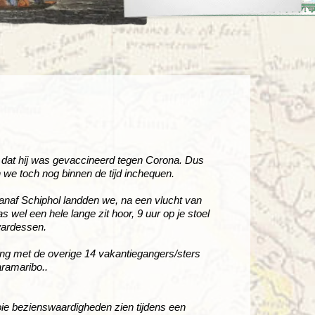
enegro
Zuid-Korea
n dat hij was gevaccineerd tegen Corona. Dus
we toch nog binnen de tijd inchequen.
vanaf Schiphol landden we, na een vlucht van
s wel een hele lange zit hoor, 9 uur op je stoel
wardessen.
ing met de overige 14 vakantiegangers/sters
aramaribo..
oie bezienswaardigheden zien tijdens een