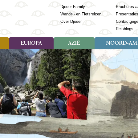
Djoser Family
Brochures a
Wandel- en Fietsreizen
Presentatie
Over Djoser
Contactgeg
Reisblogs
EUROPA
AZIË
NOORD-AME
Soort reizen
Soort reizen
Landen
Soort reizen
Landen
ambique
Rondreis (28)
(Frans) Guyana
Rondreis (57)
Albanië
Rondreis (7)
Banglade
Geor
ibië
Familiereis (11)
Galapagos
Familiereis (22)
Andorra
Familiereis (2)
Bhutan
Grie
anda
Fietsreis (8)
Guatemala
Fietsreis (3)
Armenië
Natuur (5)
Cambodja
IJsl
Tomé en Principe
Wandelreis (23)
Honduras
Cultuur (28)
Azerbeidzjan
China
Ierl
ziland
Cultuur (12)
Mexico
Natuur (16)
Azoren
Filipijnen
Italië
zania
Natuur (3)
Nicaragua
Balkan
India
Kaap
o
Paaseiland
Baltische Staten
Indochina
Kos
bia
Paraguay
Bosnië en Herzegovina
Indonesië
Kroa
ibar
Peru
Bulgarije
Japan
Lapl
Nieuwe reizen
babwe
Suriname
Engeland
Jordanië
Letl
r
-Afrika
Rondreis China & Tibet, 42
Estland
Kazachst
Lito
dagen
Finland
Kirgizië
Made