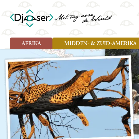
AFRIKA
MIDDEN- & ZUID-AMERIKA
Soort reizen
Soort reizen
Landen
Landen
Rondreis (26)
Rondreis (25)
Angola
Amazone
Moz
Familiereis (10)
Familiereis (10)
Benin
Argentinië
Nam
Fietsreis (2)
Fietsreis (1)
Botswana
Belize
Oeg
Wandelreis (1)
Cultuur (9)
Egypte
Bolivia
Sao 
Cultuur (3)
Natuur (13)
Ghana
Brazilië
Swa
Natuur (6)
Kaapverdië
Chili
Tan
Kenia
Colombia
Tog
Madagaskar
Costa Rica
Zam
Nieuwe reizen
Malawi
Cuba
Zanz
Voodoo in Benin en Togo, 16
Marokko
Ecuador
Zim
dagen
Mauritius
El Salvado
Zuid