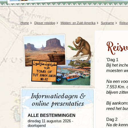
Home
Djoser reisblog
Midden- en Zuid-Amerika
Suriname
Reisv
Reis
'Dag 1
Bij het inc
moesten we 
Na een voor
7.553 Km. om
blijven zit
Informatiedagen &
online presentaties
Bij aankoms
reed het bu
ALLE BESTEMMINGEN
Dag 2
dinsdag 11 augustus 2026 -
Na de kenni
doorlopend