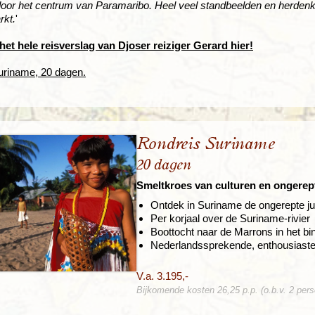
oor het centrum van Paramaribo. Heel veel standbeelden en herdenk
rkt.
'
et hele reisverslag van Djoser reiziger Gerard hier!
uriname, 20 dagen.
Rondreis Suriname
20 dagen
Smeltkroes van culturen en ongere
Ontdek in Suriname de ongerepte ju
Per korjaal over de Suriname-rivier
Boottocht naar de Marrons in het bi
Nederlandssprekende, enthousiast
V.a. 3.195,-
Bijkomende kosten 26,25 p.p. (o.b.v. 2 per