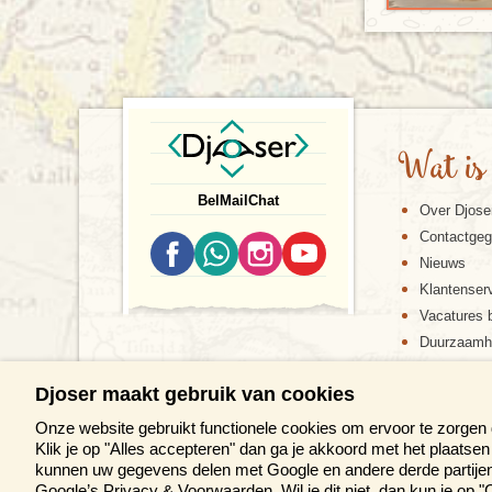
Wat is
Bel
Mail
Chat
Over Djose
Contactge
Nieuws
Klantenser
Vacatures b
Duurzaamh
Djoser maakt gebruik van cookies
Onze website gebruikt functionele cookies om ervoor te zorgen
Klik je op "Alles accepteren" dan ga je akkoord met het plaats
kunnen uw gegevens delen met Google en andere derde partijen 
Google’s Privacy & Voorwaarden
. Wil je dit niet, dan kun je o