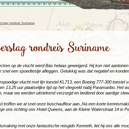
Rondreis Sulawesi &
Frankrijk
Laos
Mont
Molukken, 22 dagen
Malediven
erslag rondreis Suriname
verslag rondreis Suriname
hecken op de vlucht werd Bas helaas geweigerd. Hij kon niet aantone
snel een spoedtestje afleggen. Gelukkig was dat negatief en konden 
spoedige vlucht met lijn toestel KL713, een Boeing 777-300 toestel 
 13.25 uur plaatselijke tijd op het vliegveld nabij Paramaribo. Het wa
ten, maar we werden uitstekend verzorgd en bediend door aardige ste
t troffen we al snel onze buschauffeur aan.,Na een korte kennismak
sje ons richting ons Hotel Queens, aan de Kleine Waterstraat 14 in P
smaking met onze fantastische reisgids Kenneth, liet hij ons alle mo