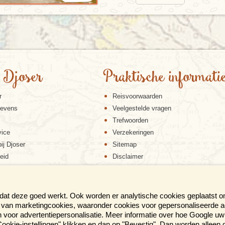
 Djoser
Praktische informati
r
Reisvoorwaarden
gevens
Veelgestelde vragen
Trefwoorden
vice
Verzekeringen
ij Djoser
Sitemap
eid
Disclaimer
Cookiebeleid
Privacy verklaring
Reis en boek met Djoser zekerheid
 dat deze goed werkt. Ook worden er analytische cookies geplaatst 
en van marketingcookies, waaronder cookies voor gepersonaliseerde 
voor advertentiepersonalisatie. Meer informatie over hoe Google uw 
p "Cookie-instellingen" klikken en dan op "Bevestig". Dan worden alleen