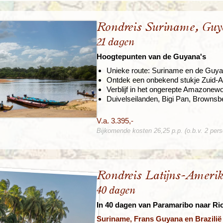
Rondreis Suriname, Gu
21 dagen
Hoogtepunten van de Guyana's
Unieke route: Suriname en de Guya
Ontdek een onbekend stukje Zuid-
Verblijf in het ongerepte Amazone
Duivelseilanden, Bigi Pan, Browns
V.a. 3.395,-
Bijkomende kosten 26,25 p.p. (o.b.v. 2 per
Rondreis Latijns-Ameri
40 dagen
In 40 dagen van Paramaribo naar Ri
Suriname, Frans Guyana en Brazilië