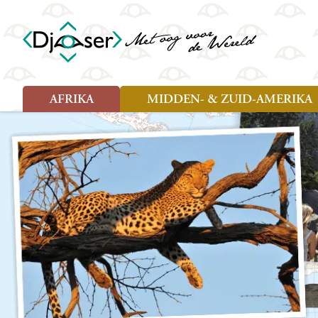
AFRIKA
MIDDEN- & ZUID-AMERIKA
Soort reizen
Soort reizen
Landen
Landen
Rondreis (26)
Rondreis (25)
Angola
Amazone
Moz
Familiereis (10)
Familiereis (11)
Benin
Argentinië
Nam
Fietsreis (2)
Fietsreis (1)
Botswana
Belize
Oeg
Wandelreis (1)
Cultuur (9)
Egypte
Bolivia
Sao 
Cultuur (3)
Natuur (13)
Ghana
Brazilië
Swa
Natuur (6)
Kaapverdië
Chili
Tan
Kenia
Colombia
Tog
Madagaskar
Costa Rica
Zam
Nieuwe reizen
Malawi
Cuba
Zanz
Voodoo in Benin en Togo, 16
Marokko
Ecuador
Zim
dagen
Mauritius
El Salvado
Zuid