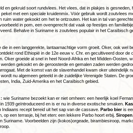
d en gekruid soort rundvlees. Het vlees, dat in plakjes is gesneden, 
t in pekel met een speciale kruidenmix. Vóór gebruik wordt zoutvlees m
 in ruim water gekookt om het te ontzouten. Het kan in tal van gerech
ijvoorbeeld in pom, een ovengerecht dat vaak op feestjes en familieb
veerd. Behalve in Suriname is zoutvlees populair in het Caraïbisch g
 die in een langgerekte, lantaarnachtige vorm groeit. Oker, ook wel 
ontdekt rond Ethiopië in de 12e eeuw v. Chr. en gecultiveerd door de 
. Oker groeide al snel in heel Noord-Afrika en het Midden-Oosten, w
 werden gekookt en de geroosterde en gemalen zaden werden gedro
urrogaat. Met de komst van de slavenhandel kwam oker uiteindelijk n
wordt nu algemeen geteeld in de zuidelijke Verenigde Staten. De groen
ten, India, Zuid-Amerika en het Caraïbisch gebied.
:
wie Suriname bezoekt kan er niet omheen: een heerlijk koel Fern
in 1939 geïntroduceerd en is er nu in diverse exotische smaken.
Kas
 Indiaans recept bereid uit het sap van de cassave.
Parbo bier
is ee
 op een terrasje, bij het eten: een lekkere Parbo hoort erbij.
Siropen
n Suriname. Voorbeelden zijn (kokos)orgeade, birambiesiroop, marko
roop.