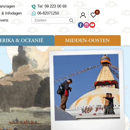
anvragen
Tel: 09 223 00 69
0
s & Infodagen
06-82071250
Mijn
Favoriete
Zoeken
evens
Djoser
reizen
RIKA & OCEANIË
MIDDEN-OOSTEN
Soort reizen
Landen
Landen
sh
gië
Rondreis (18)
Alaska
Maleisië
Noord-Macedonië
Egypte
kenland
Familiereis (9)
Australië
Mongolië
Noorwegen
Jordanië
and
Fietsreis (1)
Canada
Nepal
Polen
Marokko
and
Wandelreis (3)
Nieuw-Zeeland
Oezbekistan
Portugal
Oman
Cultuur (8)
Verenigde Staten
Singapore
Roemenië
Saoedi-Arabië
verdië
Sri Lanka
Sardinië
Tunesië
ovo
Taiwan
Schotland
Turkije
tië
Thailand
Servië
and
Tibet
Spanje
and
Turkmenistan
Turkije
an
uwen
Vietnam
Verenigd Koninkrijk
ira
Zijderoute
Wales