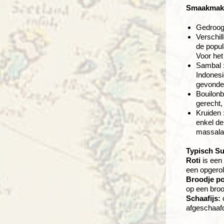
Smaakmak
Gedroogd
Verschil
de popul
Voor het
Sambal :
Indonesi
gevonde
Bouilonb
gerecht,
Kruiden 
enkel de
massala 
Typisch S
Roti
is een
een opgerol
Broodje p
op een broo
Schaafijs:
o
afgeschaaf