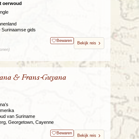
pt oerwoud
ngle
nnenland
e Surinaamse gids
Bewaren
Bekijk reis
sonen)
yana & Frans-Guyana
na’s
Amerika
woud van Suriname
berg, Georgetown, Cayenne
Bewaren
Bekijk reis