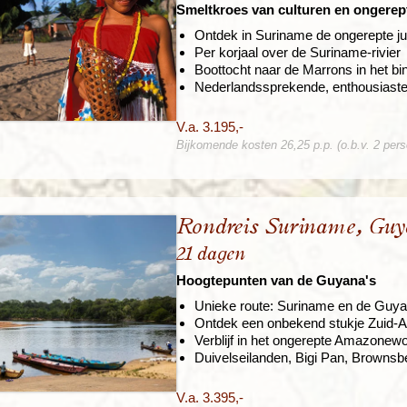
Smeltkroes van culturen en ongere
Ontdek in Suriname de ongerepte ju
Per korjaal over de Suriname-rivier
Boottocht naar de Marrons in het bi
Nederlandssprekende, enthousiast
V.a. 3.195,-
Bijkomende kosten 26,25 p.p. (o.b.v. 2 per
Rondreis Suriname, Gu
21 dagen
Hoogtepunten van de Guyana's
Unieke route: Suriname en de Guya
Ontdek een onbekend stukje Zuid-
Verblijf in het ongerepte Amazone
Duivelseilanden, Bigi Pan, Browns
V.a. 3.395,-