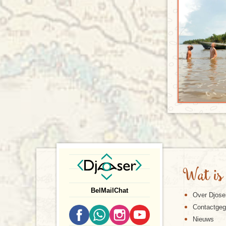
Wat is
Bel
Mail
Chat
Over Djose
Contactge
Nieuws