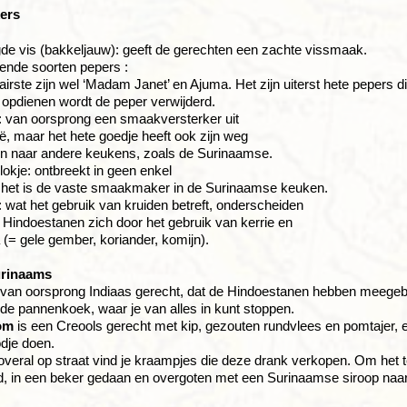
ers
e vis (bakkeljauw): geeft de gerechten een zachte vissmaak.
lende soorten pepers :
airste zijn wel ‘Madam Janet’ en Ajuma. Het zijn uiterst hete pepers 
 opdienen wordt de peper verwijderd.
 van oorsprong een smaakversterker uit
ë, maar het hete goedje heeft ook zijn weg
n naar andere keukens, zoals de Surinaamse.
lokje: ontbreekt in geen enkel
 het is de vaste smaakmaker in de Surinaamse keuken.
: wat het gebruik van kruiden betreft, onderscheiden
 Hindoestanen zich door het gebruik van kerrie en
(= gele gember, koriander, komijn).
urinaams
 van oorsprong Indiaas gerecht, dat de Hindoestanen hebben meegebr
de pannenkoek, waar je van alles in kunt stoppen.
om
is een Creools gerecht met kip, gezouten rundvlees en pomtajer, e
dje doen.
veral op straat vind je kraampjes die deze drank verkopen. Om het te
d, in een beker gedaan en overgoten met een Surinaamse siroop naa