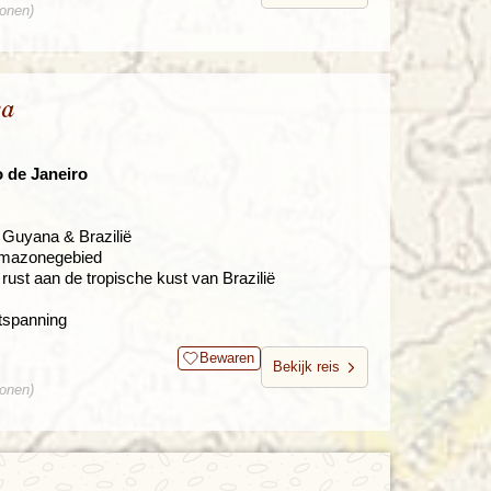
sonen)
ka
o de Janeiro
Guyana & Brazilië
 Amazonegebied
rust aan de tropische kust van Brazilië
ntspanning
Bewaren
Bekijk reis
sonen)