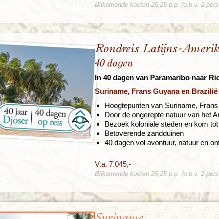
Bijkomende kosten 26,25 p.p. (o.b.v. 2 per
Rondreis Latijns-Ameri
40 dagen
In 40 dagen van Paramaribo naar Ri
Suriname, Frans Guyana en Brazilië
Hoogtepunten van Suriname, Frans 
Door de ongerepte natuur van het
Bezoek koloniale steden en kom tot 
Betoverende zandduinen
40 dagen vol avontuur, natuur en o
V.a. 7.045,-
Bijkomende kosten 26,25 p.p. (o.b.v. 2 per
Suriname