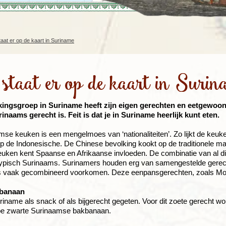
Rondreis Sulawesi &
Frankrijk
Laos
Mont
Molukken, 22 dagen
Malediven
aat er op de kaart in Suriname
staat er op de kaart in Surin
kingsgroep in Suriname heeft zijn eigen gerechten en eetgewoont
inaams gerecht is. Feit is dat je in Suriname heerlijk kunt eten.
se keuken is een mengelmoes van ‘nationaliteiten’. Zo lijkt de keu
 de Indonesische. De Chinese bevolking kookt op de traditionele man
uken kent Spaanse en Afrikaanse invloeden. De combinatie van al di
ypisch Surinaams. Surinamers houden erg van samengestelde gerech
s vaak gecombineerd voorkomen. Deze eenpansgerechten, zoals Moksi 
banaan
riname als snack of als bijgerecht gegeten. Voor dit zoete gerecht wo
jpe zwarte Surinaamse bakbanaan.