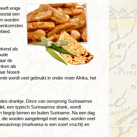
heeft enige
eestal een
ten worden
ijeenkomsten
ebied.
bekend als
oude
aar de
nken als
aar Noord-
te wordt veel gebruikt in onder meer Afrika, het
andes-drankje. Deze van oorsprong Surinaamse
iri
, een typisch Surinaamse drank, wordt
n begrip binnen en buiten Suriname. Na een dag
, die worden aangelengd met water, worden veel
esasiroop (markoesa is een soort vrucht) en