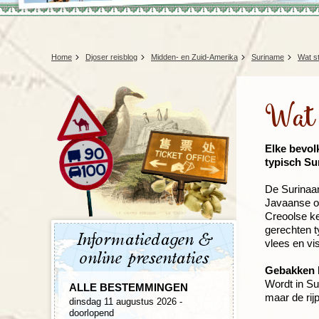
Home
Djoser reisblog
Midden- en Zuid-Amerika
Suriname
Wat st
Wat 
Elke bevol
typisch Sur
De Surinaam
Javaanse op
Creoolse ke
gerechten t
Informatiedagen &
vlees en vi
online presentaties
Gebakken 
Wordt in Su
ALLE BESTEMMINGEN
maar de ri
dinsdag 11 augustus 2026 -
doorlopend