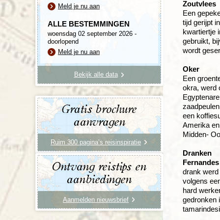
Zoutvlees
Meld je nu aan
Een gepekel
tijd gerijp
ALLE BESTEMMINGEN
kwartiertje
woensdag 02 september 2026 -
gebruikt, b
doorlopend
wordt geser
Meld je nu aan
Oker
Bekijk alle data
Een groente
okra, werd 
Egyptenaren
zaadpeulen
Gratis brochure
een koffies
aanvragen
Amerika en 
Midden- Oos
Ruim 300 pagina’s reisinspiratie
Dranken
Fernandes 
Ontvang reistips en
drank werd 
aanbiedingen
volgens een
hard werken,
gedronken i
Aanmelden nieuwsbrief
tamarindesi