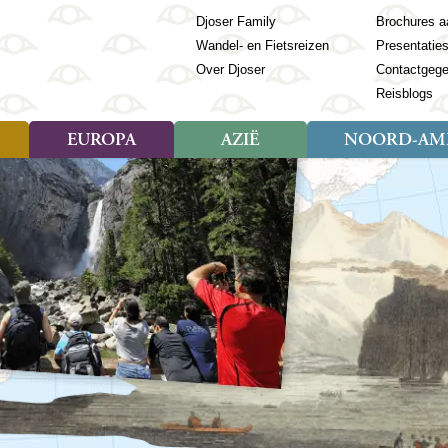
Djoser Family
Brochures a
Wandel- en Fietsreizen
Presentatie
Over Djoser
Contactgeg
Reisblogs
EUROPA
AZIË
NOORD-AME
Soort reizen
Soort reizen
Landen
Soort reizen
Landen
ambique
Rondreis (28)
(Frans) Guyana
Rondreis (57)
Albanië
Rondreis (7)
Banglade
Geor
ibië
Familiereis (11)
Galapagos
Familiereis (22)
Andorra
Familiereis (2)
Bhutan
Grie
anda
Fietsreis (8)
Guatemala
Fietsreis (3)
Armenië
Natuur (5)
Cambodja
IJsl
Tomé en Principe
Wandelreis (23)
Honduras
Cultuur (28)
Azerbeidzjan
China
Ierl
ziland
Cultuur (12)
Mexico
Natuur (16)
Azoren
Filipijnen
Italië
zania
Natuur (3)
Nicaragua
Balkan
India
Kaap
o
Paaseiland
Baltische Staten
Indochina
Kos
bia
Paraguay
Bosnië en Herzegovina
Indonesië
Kroa
ibar
Peru
Bulgarije
Japan
Lapl
Nieuwe reizen
babwe
Suriname
Engeland
Jordanië
Letl
r
-Afrika
Rondreis China & Tibet, 42
Estland
Kazachst
Lito
dagen
Finland
Kirgizië
Made