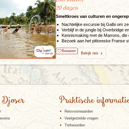
20 dagen
Smeltkroes van culturen en ongere
Nachtelijke excursie bij Galbi om z
Verblijf in de jungle bij Overbridge
Kennismaking met de Marrons, die de
Bezoek aan het pittoreske Franse s
Bewaren
Bekijk reis
 Djoser
Praktische informati
r
Reisvoorwaarden
gevens
Veelgestelde vragen
Trefwoorden