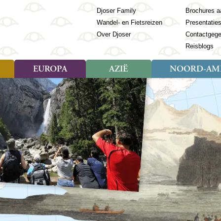
Djoser Family
Brochures a
Wandel- en Fietsreizen
Presentatie
Over Djoser
Contactgeg
Reisblogs
EUROPA
AZIË
NOORD-AME
Soort reizen
Soort reizen
Landen
Soort reizen
Landen
ambique
Rondreis (28)
(Frans) Guyana
Rondreis (57)
Albanië
Rondreis (7)
Banglade
Geor
ibië
Familiereis (11)
Galapagos
Familiereis (22)
Andorra
Familiereis (2)
Bhutan
Grie
anda
Fietsreis (8)
Guatemala
Fietsreis (3)
Armenië
Natuur (5)
Cambodja
IJsl
Tomé en Principe
Wandelreis (23)
Honduras
Cultuur (28)
Azerbeidzjan
China
Ierl
ziland
Cultuur (12)
Mexico
Natuur (16)
Azoren
Filipijnen
Italië
zania
Natuur (3)
Nicaragua
Balkan
India
Kaap
o
Paaseiland
Baltische Staten
Indochina
Kos
bia
Paraguay
Bosnië en Herzegovina
Indonesië
Kroa
ibar
Peru
Bulgarije
Japan
Lapl
Nieuwe reizen
babwe
Suriname
Engeland
Jordanië
Letl
r
-Afrika
Rondreis China & Tibet, 42
Estland
Kazachst
Lito
dagen
Finland
Kirgizië
Made