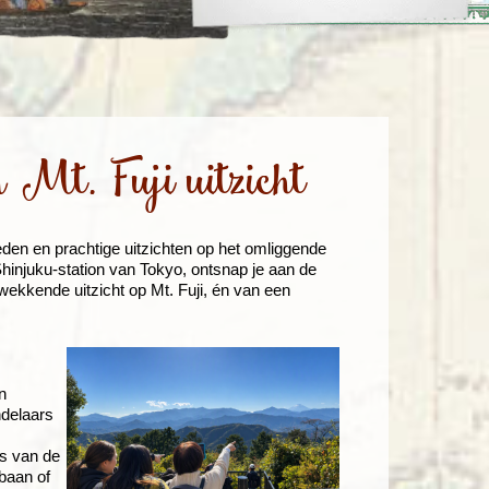
enegro
Zuid-Korea
 Mt. Fuji uitzicht
den en prachtige uitzichten op het omliggende
hinjuku-station van Tokyo, ontsnap je aan de
wekkende uitzicht op Mt. Fuji, én van een
s
n
ndelaars
is van de
baan of