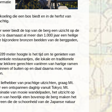
ormatie
oeling die een bos biedt en in de herfst van
achtig.
er weer biedt de top van de berg een uizicht op de
o is daarnaast al meer dan 1.000 jaar een heilige
de bijzondere bronzen beelden van de berggoden,
99 meter hoogte is het tijd om te genieten van
nkele restaurantjes, die lokale en traditionele
r lekkere gerechten variëren van hartige ramen
binnen of buiten op en daal daarna moe, maar
on.
liefhebber van prachtige uitzichten, graag Mt.
r een ontspannen dagtrip vanuit Tokyo; Mt.
binatie van mooie wandelpaden, het uitzicht op
ten van heerlijk eten bovenop de berg maken het
ereen die de schoonheid van de Japanse natuur