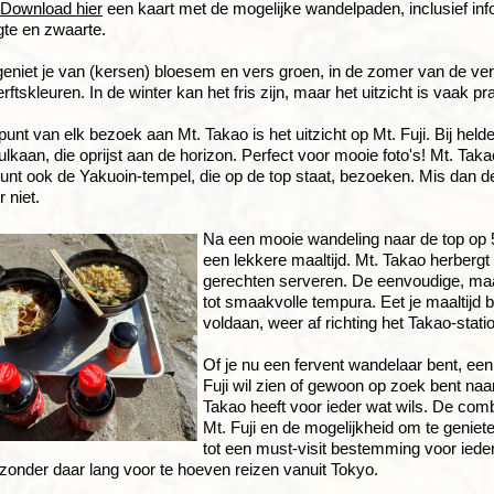
Download hier
een kaart met de mogelijke wandelpaden, inclusief inf
gte en zwaarte.
 geniet je van (kersen) bloesem en vers groen, in de zomer van de verk
rftskleuren. In de winter kan het fris zijn, maar het uitzicht is vaak pr
unt van elk bezoek aan Mt. Takao is het uitzicht op Mt. Fuji. Bij held
ulkaan, die oprijst aan de horizon. Perfect voor mooie foto's! Mt. Taka
kunt ook de Yakuoin-tempel, die op de top staat, bezoeken. Mis dan 
 niet.
Na een mooie wandeling naar de top op 5
een lekkere maaltijd. Mt. Takao herbergt e
gerechten serveren. De eenvoudige, maa
tot smaakvolle tempura. Eet je maaltijd 
voldaan, weer af richting het Takao-stati
Of je nu een fervent wandelaar bent, een 
Fuji wil zien of gewoon op zoek bent naa
Takao heeft voor ieder wat wils. De com
Mt. Fuji en de mogelijkheid om te genie
tot een must-visit bestemming voor ied
 zonder daar lang voor te hoeven reizen vanuit Tokyo.