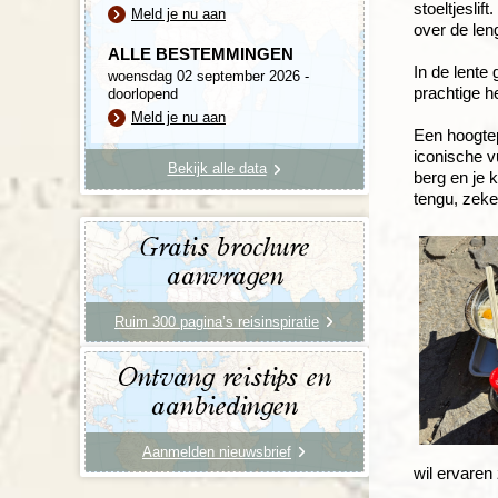
stoeltjeslift.
Meld je nu aan
over de len
ALLE BESTEMMINGEN
In de lente
woensdag 02 september 2026 -
prachtige he
doorlopend
Meld je nu aan
Een hoogtep
iconische v
Bekijk alle data
berg en je 
tengu, zeker
Gratis brochure
aanvragen
Ruim 300 pagina’s reisinspiratie
Ontvang reistips en
aanbiedingen
Aanmelden nieuwsbrief
wil ervaren