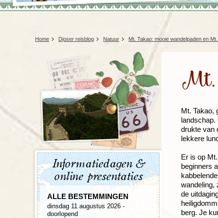
Home
Djoser reisblog
Natuur
Mt. Takao: mooie wandelpaden en Mt. F
Mt. 
Mt. Takao, 
landschap. 
drukte van 
lekkere lun
Er is op Mt
Informatiedagen &
beginners a
online presentaties
kabbelende 
wandeling, 
de uitdagin
ALLE BESTEMMINGEN
heiligdomme
dinsdag 11 augustus 2026 -
berg. Je ku
doorlopend