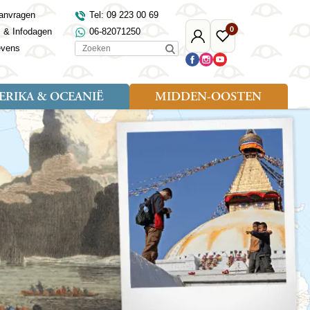
anvragen
Tel: 09 223 00 69
0
s & Infodagen
06-82071250
Mijn
Favoriete
Zoeken
evens
Djoser
reizen
RIKA & OCEANIË
MIDDEN-OOSTEN
Soort reizen
Landen
Landen
sh
gië
Rondreis (18)
Alaska
Maleisië
Noord-Macedonië
Egypte
kenland
Familiereis (9)
Australië
Mongolië
Noorwegen
Jordanië
and
Fietsreis (1)
Canada
Nepal
Polen
Marokko
and
Wandelreis (3)
Nieuw-Zeeland
Oezbekistan
Portugal
Oman
Cultuur (8)
Verenigde Staten
Singapore
Roemenië
Saoedi-Arabië
verdië
Sri Lanka
Sardinië
Tunesië
ovo
Taiwan
Schotland
Turkije
tië
Thailand
Servië
and
Tibet
Spanje
and
Turkmenistan
Turkije
an
uwen
Vietnam
Verenigd Koninkrijk
ira
Zijderoute
Wales