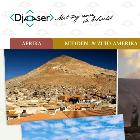
AFRIKA
MIDDEN- & ZUID-AMERIKA
Soort reizen
Soort reizen
Landen
Landen
Rondreis (26)
Rondreis (25)
Angola
Amazone
Moz
Familiereis (10)
Familiereis (11)
Benin
Argentinië
Nam
Fietsreis (2)
Fietsreis (1)
Botswana
Belize
Oeg
Wandelreis (1)
Cultuur (9)
Egypte
Bolivia
Sao 
Cultuur (3)
Natuur (13)
Ghana
Brazilië
Swa
Natuur (6)
Kaapverdië
Chili
Tan
Kenia
Colombia
Tog
Madagaskar
Costa Rica
Zam
Nieuwe reizen
Malawi
Cuba
Zanz
Voodoo in Benin en Togo, 16
Marokko
Ecuador
Zim
dagen
Mauritius
El Salvado
Zuid