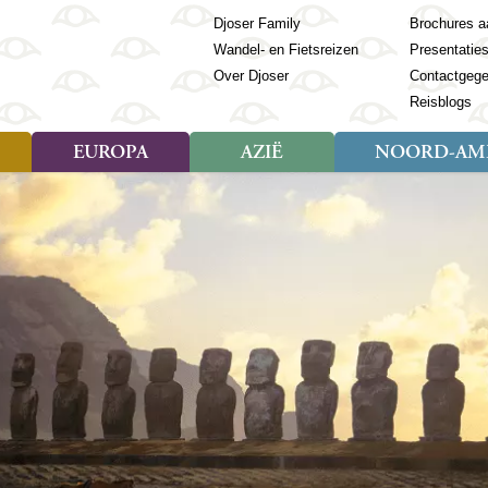
Djoser Family
Brochures a
Wandel- en Fietsreizen
Presentatie
Over Djoser
Contactgeg
Reisblogs
EUROPA
AZIË
NOORD-AME
Soort reizen
Soort reizen
Landen
Soort reizen
Landen
ambique
Rondreis (28)
(Frans) Guyana
Rondreis (57)
Albanië
Rondreis (7)
Banglade
Geor
ibië
Familiereis (11)
Galapagos
Familiereis (22)
Andorra
Familiereis (2)
Bhutan
Grie
anda
Fietsreis (8)
Guatemala
Fietsreis (3)
Armenië
Natuur (5)
Cambodja
IJsl
Tomé en Principe
Wandelreis (23)
Honduras
Cultuur (28)
Azerbeidzjan
China
Ierl
ziland
Cultuur (12)
Mexico
Natuur (16)
Azoren
Filipijnen
Italië
zania
Natuur (3)
Nicaragua
Balkan
India
Kaap
o
Paaseiland
Baltische Staten
Indochina
Kos
bia
Paraguay
Bosnië en Herzegovina
Indonesië
Kroa
ibar
Peru
Bulgarije
Japan
Lapl
Nieuwe reizen
babwe
Suriname
Engeland
Jordanië
Letl
r
-Afrika
Rondreis China & Tibet, 42
Estland
Kazachst
Lito
dagen
Finland
Kirgizië
Made