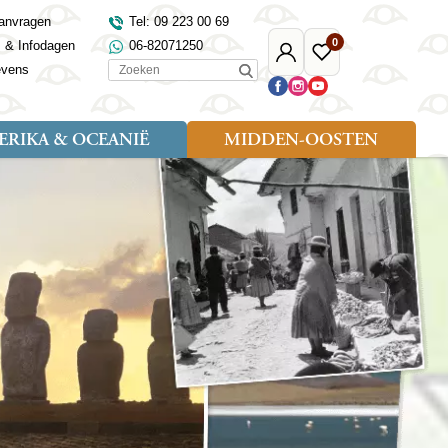
anvragen
Tel: 09 223 00 69
0
s & Infodagen
06-82071250
Mijn
Favoriete
Zoeken
evens
Djoser
reizen
RIKA & OCEANIË
MIDDEN-OOSTEN
Soort reizen
Landen
Landen
sh
gië
Rondreis (18)
Alaska
Maleisië
Noord-Macedonië
Egypte
kenland
Familiereis (9)
Australië
Mongolië
Noorwegen
Jordanië
and
Fietsreis (1)
Canada
Nepal
Polen
Marokko
and
Wandelreis (3)
Nieuw-Zeeland
Oezbekistan
Portugal
Oman
Cultuur (8)
Verenigde Staten
Singapore
Roemenië
Saoedi-Arabië
verdië
Sri Lanka
Sardinië
Tunesië
ovo
Taiwan
Schotland
Turkije
tië
Thailand
Servië
and
Tibet
Spanje
and
Turkmenistan
Turkije
an
uwen
Vietnam
Verenigd Koninkrijk
ira
Zijderoute
Wales