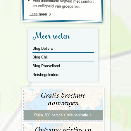
Veel individuele vrijheid met comfort
en veiligheid van groepsreis
Lees meer
Meer weten
Blog Bolivia
Blog Chili
Blog Paaseiland
Reisbegeleiders
Gratis brochure
aanvragen
Ruim 300 pagina’s reisinspiratie
Ontvang reistips en