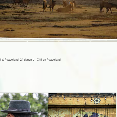
Rondreis Sulawesi &
Frankrijk
Laos
Mont
Molukken, 22 dagen
Malediven
ili & Paaseiland, 24 dagen
Chili en Paaseiland