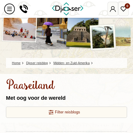
0
Mijn
Favo
Djoser
reize
Home
Djoser reisblog
Midden- en Zuid-Amerika
Paaseiland
Met oog voor de wereld
Filter reisblogs