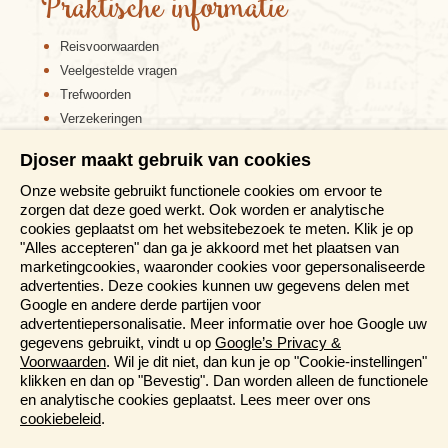
Praktische informatie
Reisvoorwaarden
Veelgestelde vragen
Trefwoorden
Verzekeringen
Sitemap
Djoser maakt gebruik van cookies
Disclaimer
Onze website gebruikt functionele cookies om ervoor te
Cookiebeleid
zorgen dat deze goed werkt. Ook worden er analytische
Privacy verklaring
cookies geplaatst om het websitebezoek te meten. Klik je op
Reis en boek met Djoser zekerheid
"Alles accepteren" dan ga je akkoord met het plaatsen van
marketingcookies, waaronder cookies voor gepersonaliseerde
Meer weten?
advertenties. Deze cookies kunnen uw gegevens delen met
Google en andere derde partijen voor
advertentiepersonalisatie. Meer informatie over hoe Google uw
Brochure aanvragen
gegevens gebruikt, vindt u op
Google’s Privacy &
Presentaties en Informatiedagen
Voorwaarden
. Wil je dit niet, dan kun je op "Cookie-instellingen"
Magazine
klikken en dan op "Bevestig". Dan worden alleen de functionele
Aanmelden nieuwsbrief
en analytische cookies geplaatst. Lees meer over ons
cookiebeleid
.