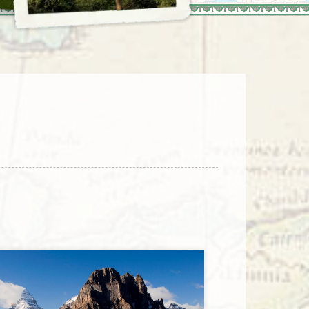
enegro
Zuid-Korea