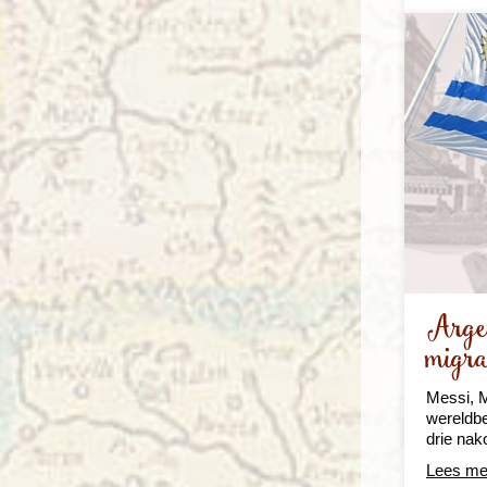
Arge
migra
Messi, M
wereldbe
drie nak
Lees me