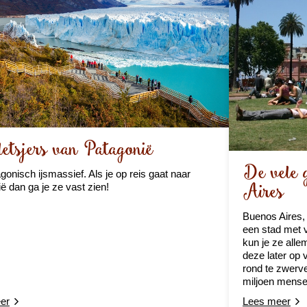
etsjers van Patagonië
De vele 
gonisch ijsmassief. Als je op reis gaat naar
Aires
ië dan ga je ze vast zien!
Buenos Aires, 
een stad met v
kun je ze alle
deze later op 
rond te zwerv
miljoen mense
er
Lees meer