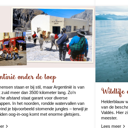
tinië onder de loep
ensen staan er bij stil, maar Argentinië is van
Wildlife
t zuid meer dan 3500 kilometer lang. Zo’n
che afstand staat garant voor diverse
Helderblauw wa
ppen. In het noorden, rondde watervallen van
van de bescha
vind je bijvoorbeeld stomende jungles – terwijl je
Valdés. Hier z
uiden oog-in-oog komt met enorme gletsjers.
meester.
er
Lees meer