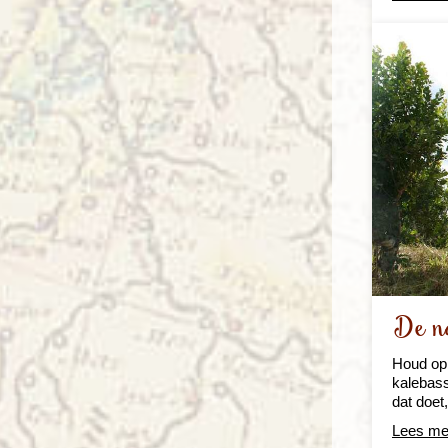
De na
Houd op 
kalebass
dat doet
Lees me