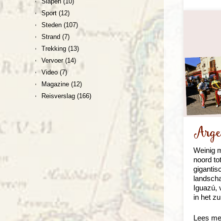
Slapen
(10)
Sport
(12)
Steden
(107)
Strand
(7)
Trekking
(13)
Vervoer
(14)
Video
(7)
Magazine
(12)
Reisverslag
(166)
Argen
Weinig m
noord to
gigantis
landscha
Iguazú, 
in het z
Lees me