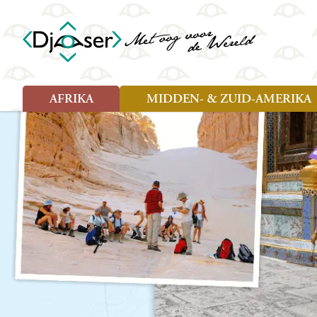
AFRIKA
MIDDEN- & ZUID-AMERIKA
Soort reizen
Soort reizen
Landen
Landen
Rondreis (26)
Rondreis (25)
Angola
Amazone
Moz
Familiereis (10)
Familiereis (11)
Benin
Argentinië
Nam
Fietsreis (2)
Fietsreis (1)
Botswana
Belize
Oeg
Wandelreis (1)
Cultuur (9)
Egypte
Bolivia
Sao 
Cultuur (3)
Natuur (13)
Ghana
Brazilië
Swa
Natuur (6)
Kaapverdië
Chili
Tan
Kenia
Colombia
Tog
Madagaskar
Costa Rica
Zam
Nieuwe reizen
Malawi
Cuba
Zanz
Voodoo in Benin en Togo, 16
Marokko
Ecuador
Zim
dagen
Mauritius
El Salvado
Zuid