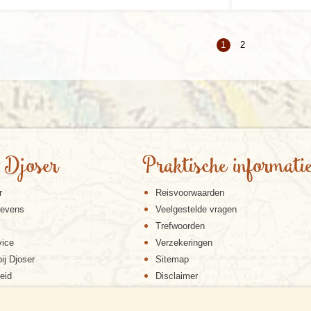
1
2
 Djoser
Praktische informati
r
Reisvoorwaarden
gevens
Veelgestelde vragen
Trefwoorden
vice
Verzekeringen
ij Djoser
Sitemap
eid
Disclaimer
Cookiebeleid
Privacy verklaring