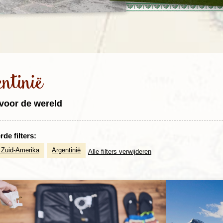
Rondreis Sulawesi &
Frankrijk
Laos
Mont
Molukken, 22 dagen
Malediven
ntinië
voor de wereld
de filters:
 Zuid-Amerika
Argentinië
Alle filters verwijderen