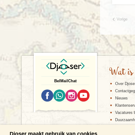
Vorige
Wat is
Bel
Mail
Chat
Over Djose
Contactge
Nieuws
Klantenser
Vacatures b
Duurzaamh
Djoser maakt gebruik van cookies