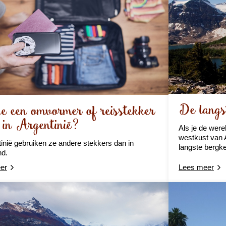
De langs
e een omvormer of reisstekker
 in Argentinië?
Als je de were
westkust van A
tinië gebruiken ze andere stekkers dan in
langste bergke
nd.
er
Lees meer