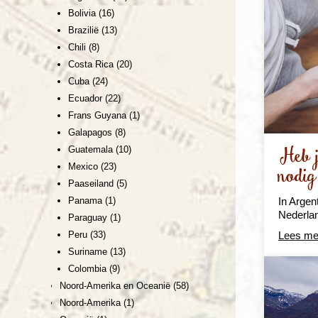
Bolivia
(16)
Brazilië
(13)
Chili
(8)
Costa Rica
(20)
Cuba
(24)
Ecuador
(22)
Frans Guyana
(1)
Galapagos
(8)
Heb j
Guatemala
(10)
Mexico
(23)
nodig
Paaseiland
(5)
In Argen
Panama
(1)
Nederla
Paraguay
(1)
Lees me
Peru
(33)
Suriname
(13)
Colombia
(9)
Noord-Amerika en Oceanië
(58)
Noord-Amerika
(1)