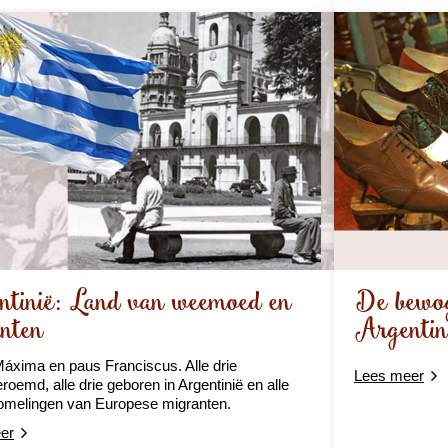
ntinië: Land van weemoed en
De bewog
nten
Argentini
áxima en paus Franciscus. Alle drie
Lees meer
roemd, alle drie geboren in Argentinië en alle
omelingen van Europese migranten.
er