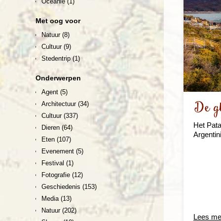
Oceanië
(1)
Met oog voor
Natuur
(8)
Cultuur
(9)
Stedentrip
(1)
Onderwerpen
Agent
(5)
De gl
Architectuur
(34)
Cultuur
(337)
Het Pata
Dieren
(64)
Argentin
Eten
(107)
Evenement
(5)
Festival
(1)
Fotografie
(12)
Geschiedenis
(153)
Media
(13)
Natuur
(202)
Lees me