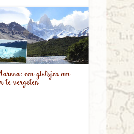
oreno: een gletsjer om
r te vergeten