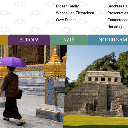
Djoser Family
Brochures a
Wandel- en Fietsreizen
Presentatie
Over Djoser
Contactgeg
Reisblogs
EUROPA
AZIË
NOORD-AME
Soort reizen
Soort reizen
Landen
Soort reizen
Landen
ambique
Rondreis (28)
(Frans) Guyana
Rondreis (57)
Albanië
Rondreis (7)
Banglade
Geor
ibië
Familiereis (11)
Galapagos
Familiereis (22)
Andorra
Familiereis (2)
Bhutan
Grie
anda
Fietsreis (8)
Guatemala
Fietsreis (3)
Armenië
Natuur (5)
Cambodja
IJsl
Tomé en Principe
Wandelreis (23)
Honduras
Cultuur (28)
Azerbeidzjan
China
Ierl
ziland
Cultuur (12)
Mexico
Natuur (16)
Azoren
Filipijnen
Italië
zania
Natuur (3)
Nicaragua
Balkan
India
Kaap
o
Paaseiland
Baltische Staten
Indochina
Kos
bia
Paraguay
Bosnië en Herzegovina
Indonesië
Kroa
ibar
Peru
Bulgarije
Japan
Lapl
Nieuwe reizen
babwe
Suriname
Engeland
Jordanië
Letl
r
-Afrika
Rondreis China & Tibet, 42
Estland
Kazachst
Lito
dagen
Finland
Kirgizië
Made