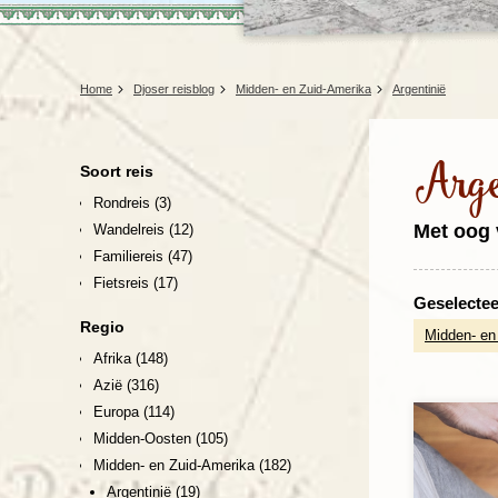
Home
Djoser reisblog
Midden- en Zuid-Amerika
Argentinië
Arge
Soort reis
Rondreis
(3)
Met oog 
Wandelreis
(12)
Familiereis
(47)
Fietsreis
(17)
Geselecteer
Regio
Midden- en
Afrika
(148)
Azië
(316)
Europa
(114)
Midden-Oosten
(105)
Midden- en Zuid-Amerika
(182)
Argentinië
(19)