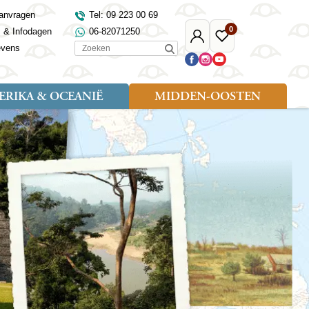
anvragen
Tel: 09 223 00 69
0
s & Infodagen
06-82071250
Mijn
Favoriete
Zoeken
evens
Djoser
reizen
RIKA & OCEANIË
MIDDEN-OOSTEN
Soort reizen
Landen
Landen
sh
gië
Rondreis (18)
Alaska
Maleisië
Noord-Macedonië
Egypte
kenland
Familiereis (9)
Australië
Mongolië
Noorwegen
Jordanië
and
Fietsreis (1)
Canada
Nepal
Polen
Marokko
and
Wandelreis (3)
Nieuw-Zeeland
Oezbekistan
Portugal
Oman
Cultuur (8)
Verenigde Staten
Singapore
Roemenië
Saoedi-Arabië
verdië
Sri Lanka
Sardinië
Tunesië
ovo
Taiwan
Schotland
Turkije
tië
Thailand
Servië
and
Tibet
Spanje
and
Turkmenistan
Turkije
an
uwen
Vietnam
Verenigd Koninkrijk
ira
Zijderoute
Wales