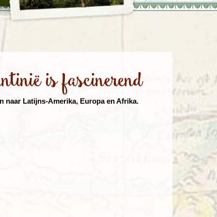
enegro
Zuid-Korea
tinië is fascinerend
n naar Latijns-Amerika, Europa en Afrika.