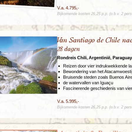
V.a. 4.795,-
Bijkomende kosten 26,25 p.p. (o.b.v. 2 per
Van Santiago de Chile na
28 dagen
Rondreis Chili, Argentinië, Paraguay
Reizen door vier indrukwekkende l
Bewondering van het Atacamwoesti
Bruisende steden zoals Buenos Aire
de watervallen van Iguaçu
Fascinerende geschiedenis van vier
V.a. 5.995,-
Bijkomende kosten 26,25 p.p. (o.b.v. 2 per