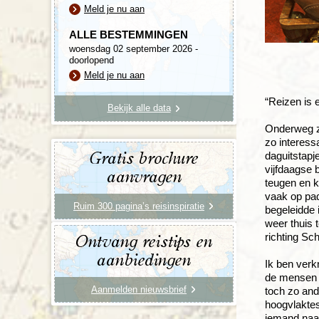
Meld je nu aan
ALLE BESTEMMINGEN
woensdag 02 september 2026 -
doorlopend
Meld je nu aan
“Reizen is 
Bekijk alle data
Onderweg zi
zo interess
daguitstapj
Gratis brochure
vijfdaagse 
aanvragen
teugen en k
vaak op pad
Ruim 300 pagina’s reisinspiratie
begeleidde i
weer thuis 
richting Sc
Ontvang reistips en
aanbiedingen
Ik ben verk
de mensen e
Aanmelden nieuwsbrief
toch zo and
hoogvlaktes
iemand naar