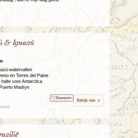
li & Iguazú
en
uazú-watervallen
oreno en Torres del Paine
 halte voor Antarctica
 Puerto Madryn
Bewaren
Bekijk reis
sonen)
azilië