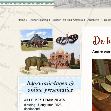
Home
Djoser reisblog
Midden- en Zuid-Amerika
Argentinië
De be
De b
André van 
Informatiedagen &
online presentaties
ALLE BESTEMMINGEN
dinsdag 11 augustus 2026 -
doorlopend