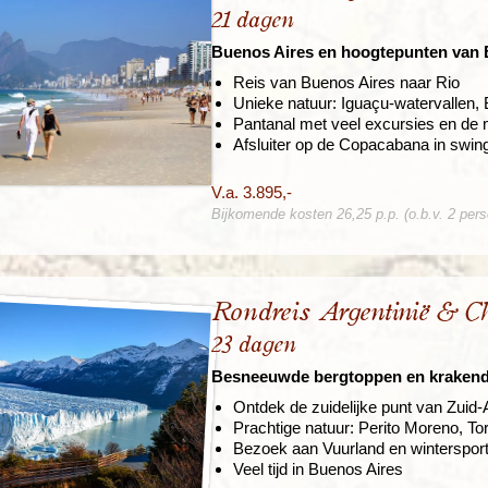
21 dagen
Buenos Aires en hoogtepunten van B
Reis van Buenos Aires naar Rio
Unieke natuur: Iguaçu-watervallen, 
Pantanal met veel excursies en de 
Afsluiter op de Copacabana in swin
V.a. 3.895,-
Bijkomende kosten 26,25 p.p. (o.b.v. 2 per
Rondreis Argentinië & Ch
23 dagen
Besneeuwde bergtoppen en krakende
Ontdek de zuidelijke punt van Zuid
Prachtige natuur: Perito Moreno, To
Bezoek aan Vuurland en wintersport
Veel tijd in Buenos Aires