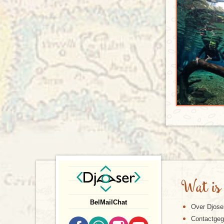
Wat is
Bel
Mail
Chat
Over Djose
Contactge