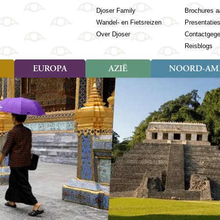
Djoser Family
Brochures a
Wandel- en Fietsreizen
Presentatie
Over Djoser
Contactgeg
Reisblogs
EUROPA
AZIË
NOORD-AME
Soort reizen
Soort reizen
Landen
Soort reizen
Landen
ambique
Rondreis (28)
(Frans) Guyana
Rondreis (57)
Albanië
Rondreis (7)
Banglade
Geor
ibië
Familiereis (11)
Galapagos
Familiereis (22)
Andorra
Familiereis (2)
Bhutan
Grie
anda
Fietsreis (8)
Guatemala
Fietsreis (3)
Armenië
Natuur (5)
Cambodja
IJsl
Tomé en Principe
Wandelreis (23)
Honduras
Cultuur (28)
Azerbeidzjan
China
Ierl
ziland
Cultuur (12)
Mexico
Natuur (16)
Azoren
Filipijnen
Italië
zania
Natuur (3)
Nicaragua
Balkan
India
Kaap
o
Paaseiland
Baltische Staten
Indochina
Kos
bia
Paraguay
Bosnië en Herzegovina
Indonesië
Kroa
ibar
Peru
Bulgarije
Japan
Lapl
Nieuwe reizen
babwe
Suriname
Engeland
Jordanië
Letl
r
-Afrika
Rondreis China & Tibet, 42
Estland
Kazachst
Lito
dagen
Finland
Kirgizië
Made