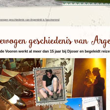
Rondreis Sulawesi &
Frankrijk
Laos
Mont
Molukken, 22 dagen
Malediven
wogen geschiedenis van Argentinië is fascinerend
ewogen geschiedenis van Argen
de Vooren werkt al meer dan 15 jaar bij Djoser en begeleidt reize