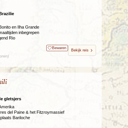
razilie
Bonito en Ilha Grande
maaltijden inbegrepen
gend Rio
Bewaren
Bekijk reis
sonen)
ili
 gletsjers
-Amerika
rres del Paine & het Fitzroymassief
plaats Bariloche