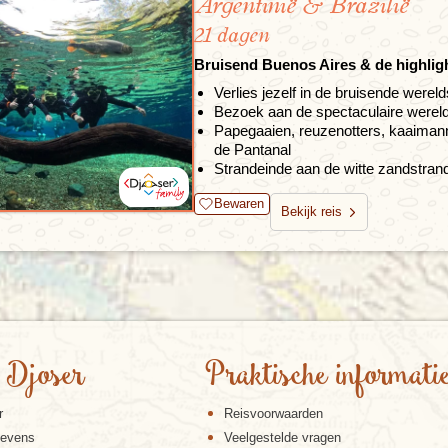
Argentinië & Brazilië
21 dagen
Bruisend Buenos Aires & de highligh
Verlies jezelf in de bruisende were
Bezoek aan de spectaculaire werel
Papegaaien, reuzenotters, kaaimann
de Pantanal
Strandeinde aan de witte zandstrand
Bewaren
Bekijk reis
 Djoser
Praktische informati
r
Reisvoorwaarden
gevens
Veelgestelde vragen