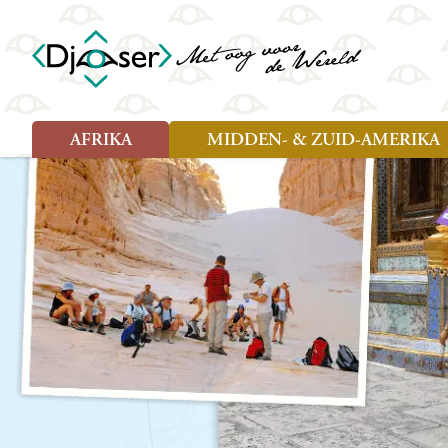
AFRIKA
MIDDEN- & ZUID-AMERIKA
Soort reizen
Soort reizen
Landen
Landen
Rondreis (26)
Rondreis (25)
Angola
Amazone
Moz
Familiereis (10)
Familiereis (11)
Benin
Argentinië
Nam
Fietsreis (2)
Fietsreis (1)
Botswana
Belize
Oeg
Wandelreis (1)
Cultuur (9)
Egypte
Bolivia
Sao 
Cultuur (3)
Natuur (13)
Ghana
Brazilië
Swa
Natuur (6)
Kaapverdië
Chili
Tan
Kenia
Colombia
Tog
Madagaskar
Costa Rica
Zam
Nieuwe reizen
Malawi
Cuba
Zanz
Voodoo in Benin en Togo, 16
Marokko
Ecuador
Zim
dagen
Mauritius
El Salvado
Zuid