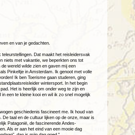
even en van je gedachten.
eleurstellingen. Dat maakt het reisleidersvak
en niets met vakantie, we beperkten ons tot
n de wereld wilde zien en gaven mij een
 als Pinkeltje in Amsterdam. Ik genoot met volle
 worden! Ik ben Toerisme gaan studeren, ging
tandplaatsreisleider wintersport. In het begin
 pad. Het is heerlijk om onder weg te zijn en
n een te kleine kooi en wil ik zo snel mogelijk
ewogen geschiedenis fascineert me. Ik houd van
De taal en de cultuur lijken op de onze, maar is
lijk Patagonië, de fascinerende Andes-
en. Als er aan het eind van een mooie dag
daag", dan is mijn dag goed.”