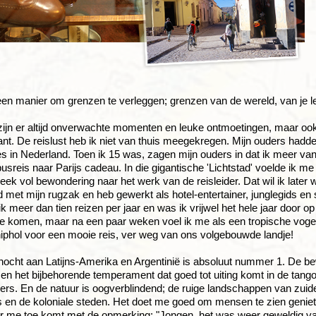
een manier om grenzen te verleggen; grenzen van de wereld, van je l
jn er altijd onverwachte momenten en leuke ontmoetingen, maar ook t
ant. De reislust heb ik niet van thuis meegekregen. Mijn ouders hadd
es in Nederland. Toen ik 15 was, zagen mijn ouders in dat ik meer va
busreis naar Parijs cadeau. In die gigantische 'Lichtstad' voelde ik me
eek vol bewondering naar het werk van de reisleider. Dat wil ik later
 met mijn rugzak en heb gewerkt als hotel-entertainer, junglegids en s
k meer dan tien reizen per jaar en was ik vrijwel het hele jaar door op
te komen, maar na een paar weken voel ik me als een tropische vogel i
hiphol voor een mooie reis, ver weg van ons volgebouwde landje!
nocht aan Latijns-Amerika en Argentinië is absoluut nummer 1. De b
n het bijbehorende temperament dat goed tot uiting komt in de tango. 
ers. En de natuur is oogverblindend; de ruige landschappen van zuide
 en de koloniale steden. Het doet me goed om mensen te zien geniet
 me toe komt met de opmerking: "Jongen, het was weer geweldig van