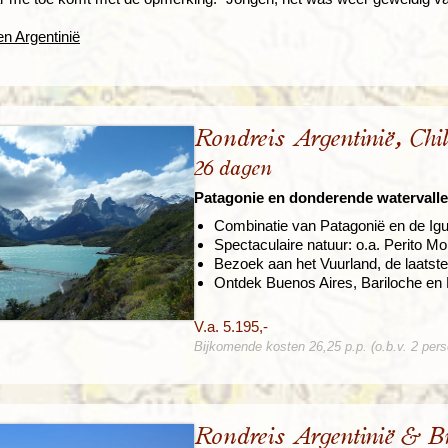
n Argentinië
Rondreis Argentinië, Chi
26 dagen
Patagonie en donderende watervall
Combinatie van Patagonië en de Ig
Spectaculaire natuur: o.a. Perito M
Bezoek aan het Vuurland, de laatste
Ontdek Buenos Aires, Bariloche en
V.a. 5.195,-
Bijkomende kosten 26,25 p.p. (o.b.v. 2 per
Rondreis Argentinië & Br