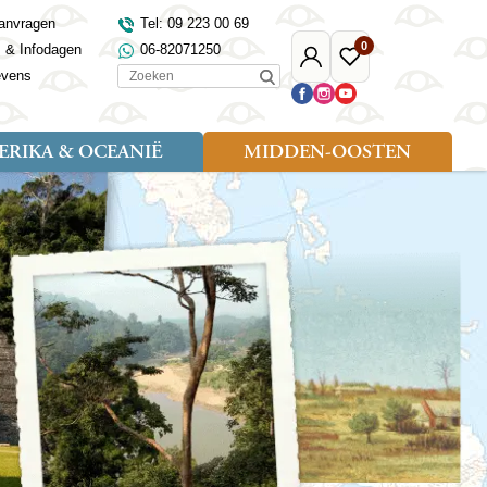
anvragen
Tel: 09 223 00 69
0
s & Infodagen
06-82071250
Mijn
Favoriete
Zoeken
evens
Djoser
reizen
RIKA & OCEANIË
MIDDEN-OOSTEN
Soort reizen
Landen
Landen
sh
gië
Rondreis (18)
Alaska
Maleisië
Noord-Macedonië
Egypte
kenland
Familiereis (9)
Australië
Mongolië
Noorwegen
Jordanië
and
Fietsreis (1)
Canada
Nepal
Polen
Marokko
and
Wandelreis (3)
Nieuw-Zeeland
Oezbekistan
Portugal
Oman
Cultuur (8)
Verenigde Staten
Singapore
Roemenië
Saoedi-Arabië
verdië
Sri Lanka
Sardinië
Tunesië
ovo
Taiwan
Schotland
Turkije
tië
Thailand
Servië
and
Tibet
Spanje
and
Turkmenistan
Turkije
an
uwen
Vietnam
Verenigd Koninkrijk
ira
Zijderoute
Wales