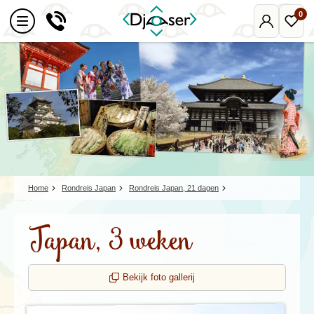
0
Mijn
Favo
Djoser
reize
Home
Rondreis Japan
Rondreis Japan, 21 dagen
Japan, 3 weken
Bekijk foto gallerij