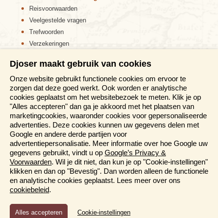
Reisvoorwaarden
Veelgestelde vragen
Trefwoorden
Verzekeringen
Sitemap
Djoser maakt gebruik van cookies
Disclaimer
Onze website gebruikt functionele cookies om ervoor te
Cookiebeleid
zorgen dat deze goed werkt. Ook worden er analytische
Privacy verklaring
cookies geplaatst om het websitebezoek te meten. Klik je op
Reis en boek met Djoser zekerheid
"Alles accepteren" dan ga je akkoord met het plaatsen van
marketingcookies, waaronder cookies voor gepersonaliseerde
Meer weten?
advertenties. Deze cookies kunnen uw gegevens delen met
Google en andere derde partijen voor
advertentiepersonalisatie. Meer informatie over hoe Google uw
Brochures aanvragen
gegevens gebruikt, vindt u op
Google’s Privacy &
Informatiedagen
Voorwaarden
. Wil je dit niet, dan kun je op "Cookie-instellingen"
Magazine
klikken en dan op "Bevestig". Dan worden alleen de functionele
Aanmelden nieuwsbrief
en analytische cookies geplaatst. Lees meer over ons
cookiebeleid
.
Functioneel en Analytisch
Cookie-instellingen
Cookies die er voor zorgen dat de website naar behoren