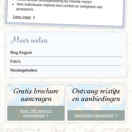
Nederlandse reisbegeleiding bij meeste reizen
Veel individuele vrijheid met comfort en veiligheid van
groepsreis
Lees meer
Meer weten
Blog Kirgizië
Foto's
Reisbegeleiders
Gratis brochure
Ontvang reistips
aanvragen
en aanbiedingen
Ruim 300 pagina’s
reisinspiratie
Aanmelden nieuwsbrief