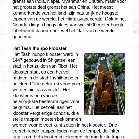
grenst aan India, Nepal, Myanmar en Bhutan, maar voor
het grootste deel grenst het aan China. Het meest
kenmerkende van het land zijn natuurlijk de hoogste
toppen van de wereld, het Himalayagebergte. Ook in het
Noorden liggen hoogvlaktes van wel 5000 meter hoogte.
Tibet wordt daarom ook wel het ‘dak van de wereld’
genoemd.
Het Tashilhunpo klooster
Het Tashilhunpo klooster werd in
1447 gebouwd in Shigatse, een
stad in het zuiden van Tibet. Het
klooster staat op een heuvel
midden in de stad Tashilhunpo en
betekend “alle geluk en voorspoed
worden hier verzameld”. Het
klooster is een van de
belangrijkste bestemmingen voor
pelgrims. Het bezoek aan het
klooster vergt enige conditie, drie
steile trappen moeten beklommen
worden voor je voet kunt zetten in het klooster. Drie
verschillende trappen leiden naar de tempel, de linker
trap is om het klooster in te komen, de middelste trap is