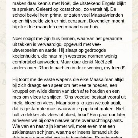
maken daar kennis met Noël, die uitstekend Engels blijkt
te spreken. Geleerd op kostschool, zo vertelt hij. De
school beviel hem prima, er zaten veel Maasaivrienden
op en hij voelde zich er niet eenzaam. Bovendien mocht
hij elke drie maanden een maand naar huis.
Noël nodigt me zijn huis binnen, waarvan het geraamte
uit takken is vervaardigd, opgevuld met vee-
uitwerpselen en aarde. Hij slaapt op gedroogde
koeienhuiden, die naar mijn westerse normen weinig
comfortabel aanvoelen. Maar daar denkt Noël zelf
anders over: ‘Goede nachten in deze woning, my friend!’
Hij toont me de vaste wapens die elke Maasaiman altijd
bij zich draagt: een speer om het vee te hoeden, een
knuppel om wilde dieren van zich af te houden en een
mes om vlees te snijden. ‘Ons voedsel bestaat vooral uit
melk, bloed en vlees. Maar soms krijgen we ook ugali,
dat is gestampte mais waarvan je pap kunt maken. Niet
half zo lekker als vlees of bloed, hoor!’ Een paar uur later
arriveren we bij onze nieuwe onze overnachtingsplaats.
Wie van en naar zijn kamer wil, moet even met een
zaklantaarn schijnen, waarna er ineens iemand uit de
duisternis verschijnt om je te begeleiden. Er scharrelen