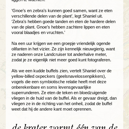
‘Gnoe’s en zebra’s kunnen goed samen, want ze eten
verschillende delen van de plant’, legt Shaniel uit.
‘Zebra’s hebben goede tanden en eten de hardere delen
van de plant. Gnoe’s hebben zachtere lippen en eten
vooral blaadjes en vruchten.’
Na een uur krijgen we een groepje vriendelijk ogende
olifanten in het vizier. Ze zijn kennelijk nieuwgierig, want
ze naderen onze Landcruiser tot anderhalve meter,
zodat je ze eigenlijk niet meer goed kunt fotograferen.
Als we een kudde buffels zien, vertelt Shaniel over de
yellow-billed oxpeckers (geelsnavelossenpikkers),
vogels die een symbiotische relatie heeft met deze
onberekenbare en soms levensgevaarlijke
superrunderen. Ze eten de teken en bloedzuigende
vliegen in de huid van de buffel. Als er gevaar dreigt, dan
vliegen ze in de richting van het onheil, zodat de buffel
weet dat hij de andere kant moet oprennen.
de krater vormt één van de