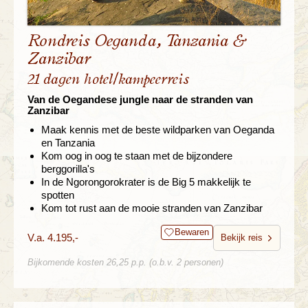
Rondreis Oeganda, Tanzania &
Zanzibar
21 dagen hotel/kampeerreis
Van de Oegandese jungle naar de stranden van
Zanzibar
Maak kennis met de beste wildparken van Oeganda
en Tanzania
Kom oog in oog te staan met de bijzondere
berggorilla's
In de Ngorongorokrater is de Big 5 makkelijk te
spotten
Kom tot rust aan de mooie stranden van Zanzibar
Bewaren
V.a. 4.195,-
Bekijk reis
Bijkomende kosten 26,25 p.p. (o.b.v. 2 personen)