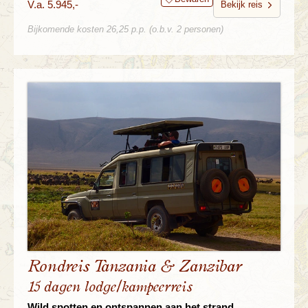
V.a. 5.945,-
Bekijk reis
Bijkomende kosten 26,25 p.p. (o.b.v. 2 personen)
Rondreis Tanzania & Zanzibar
15 dagen lodge/kampeerreis
Wild spotten en ontspannen aan het strand