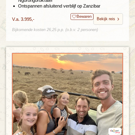
Ngorongorokrater
Ontspannen afsluitend verblijf op Zanzibar
Bewaren
V.a. 3.995,-
Bekijk reis
Bijkomende kosten 26,25 p.p. (o.b.v. 2 personen)