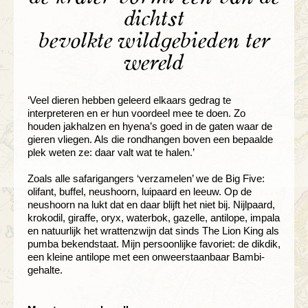
dichtst
bevolkte wildgebieden ter
wereld
‘Veel dieren hebben geleerd elkaars gedrag te
interpreteren en er hun voordeel mee te doen. Zo
houden jakhalzen en hyena’s goed in de gaten waar de
gieren vliegen. Als die rondhangen boven een bepaalde
plek weten ze: daar valt wat te halen.’
Zoals alle safarigangers ‘verzamelen’ we de Big Five:
olifant, buffel, neushoorn, luipaard en leeuw. Op de
neushoorn na lukt dat en daar blijft het niet bij. Nijlpaard,
krokodil, giraffe, oryx, waterbok, gazelle, antilope, impala
en natuurlijk het wrattenzwijn dat sinds The Lion King als
pumba bekendstaat. Mijn persoonlijke favoriet: de dikdik,
een kleine antilope met een onweerstaanbaar Bambi-
gehalte.