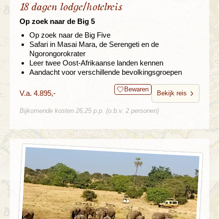
18 dagen lodge/hotelreis
Op zoek naar de Big 5
Op zoek naar de Big Five
Safari in Masai Mara, de Serengeti en de
Ngorongorokrater
Leer twee Oost-Afrikaanse landen kennen
Aandacht voor verschillende bevolkingsgroepen
Bewaren
V.a. 4.895,-
Bekijk reis
Bijkomende kosten 26,25 p.p. (o.b.v. 2 personen)