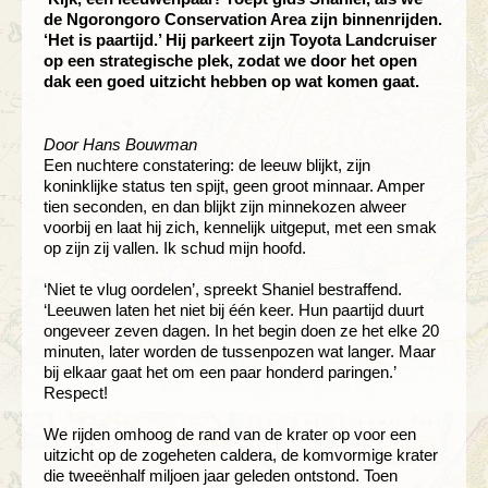
de Ngorongoro Conservation Area zijn binnenrijden.
‘Het is paartijd.’ Hij parkeert zijn Toyota Landcruiser
op een strategische plek, zodat we door het open
dak een goed uitzicht hebben op wat komen gaat.
Door Hans Bouwman
Een nuchtere constatering: de leeuw blijkt, zijn
koninklijke status ten spijt, geen groot minnaar. Amper
tien seconden, en dan blijkt zijn minnekozen alweer
voorbij en laat hij zich, kennelijk uitgeput, met een smak
op zijn zij vallen. Ik schud mijn hoofd.
‘Niet te vlug oordelen’, spreekt Shaniel bestraffend.
‘Leeuwen laten het niet bij één keer. Hun paartijd duurt
ongeveer zeven dagen. In het begin doen ze het elke 20
minuten, later worden de tussenpozen wat langer. Maar
bij elkaar gaat het om een paar honderd paringen.’
Respect!
We rijden omhoog de rand van de krater op voor een
uitzicht op de zogeheten caldera, de komvormige krater
die tweeënhalf miljoen jaar geleden ontstond. Toen