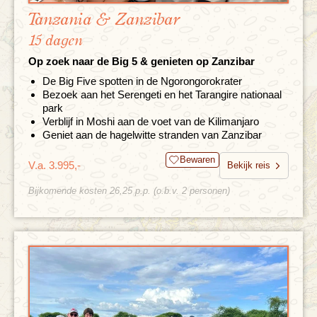
Tanzania & Zanzibar
15 dagen
Op zoek naar de Big 5 & genieten op Zanzibar
De Big Five spotten in de Ngorongorokrater
Bezoek aan het Serengeti en het Tarangire nationaal
park
Verblijf in Moshi aan de voet van de Kilimanjaro
Geniet aan de hagelwitte stranden van Zanzibar
Bewaren
V.a. 3.995,-
Bekijk reis
Bijkomende kosten 26,25 p.p. (o.b.v. 2 personen)