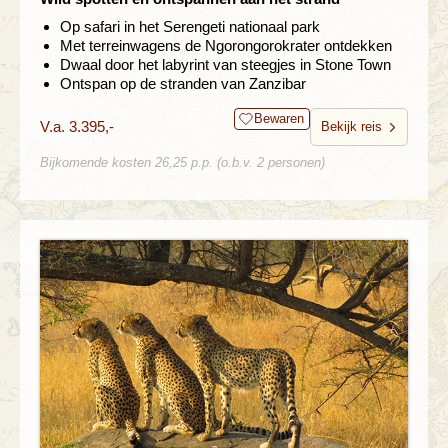
Op safari in het Serengeti nationaal park
Met terreinwagens de Ngorongorokrater ontdekken
Dwaal door het labyrint van steegjes in Stone Town
Ontspan op de stranden van Zanzibar
Bewaren
V.a. 3.395,-
Bekijk reis
Bijkomende kosten 26,25 p.p. (o.b.v. 2 personen)