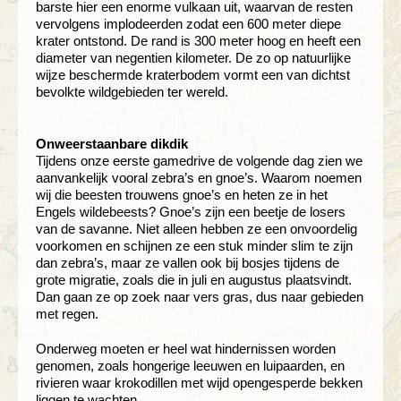
barste hier een enorme vulkaan uit, waarvan de resten
vervolgens implodeerden zodat een 600 meter diepe
krater ontstond. De rand is 300 meter hoog en heeft een
diameter van negentien kilometer. De zo op natuurlijke
wijze beschermde kraterbodem vormt een van dichtst
bevolkte wildgebieden ter wereld.
Onweerstaanbare dikdik
Tijdens onze eerste gamedrive de volgende dag zien we
aanvankelijk vooral zebra’s en gnoe’s. Waarom noemen
wij die beesten trouwens gnoe’s en heten ze in het
Engels wildebeests? Gnoe’s zijn een beetje de losers
van de savanne. Niet alleen hebben ze een onvoordelig
voorkomen en schijnen ze een stuk minder slim te zijn
dan zebra’s, maar ze vallen ook bij bosjes tijdens de
grote migratie, zoals die in juli en augustus plaatsvindt.
Dan gaan ze op zoek naar vers gras, dus naar gebieden
met regen.
Onderweg moeten er heel wat hindernissen worden
genomen, zoals hongerige leeuwen en luipaarden, en
rivieren waar krokodillen met wijd opengesperde bekken
liggen te wachten.