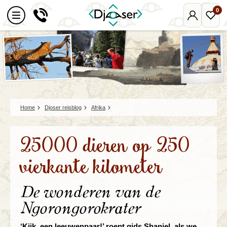
0
Mijn
Favo
Djoser
reize
Home
Djoser reisblog
Afrika
25000 dieren op 250
vierkante kilometer
De wonderen van de
Ngorongorokrater
‘Kijk, een leeuwenpaar!’ roept gids Shaniel, als we