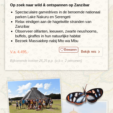
Op zoek naar wild & ontspannen op Zanzibar
Spectaculaire gamedrives in de beroemde nationaal
parken Lake Nakuru en Serengeti
Relax eindigen aan de hagelwitte stranden van
Zanzibar
Observeer olifanten, leeuwen, zwarte neushoorns,
buffels, giraffes in hun natuurlijke habitat
Bezoek Massaidorp nabij Mto wa Mbu
Bewaren
V.a. 4.495,-
Bekijk reis
Bijkomende kosten 26,25 p.p. (o.b.v. 2 personen)