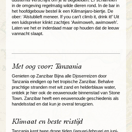
in de omgeving regelmatig wilde dieren rond. In de bar in
het hoofdgebouw bestel ik een Kilimanjaro-biertje. De
ober: ‘Alstublieft meneer. If you can’t climb it, drink it!’ Uit
een luidspreker klinkt zachtjes ‘Awimoweh, awimoweh’.
Laten we het er inderdaad maar op houden dat de leeuw
vannacht slaapt.
Met oog voor: Tanzania
Genieten op Zanzibar Bijna alle Djoserreizen door
Tanzania eindigen op het tropische Zanzibar. Behalve
prachtige stranden met wit zand en helderblauw water,
ontdek je hier ook de eeuwenoude binnenstad van Stone
Town. Zanzibar heeft een eeuwenoude geschiedenis als
handelsstad en dat kun je overal terugzien.
Klimaat en beste reistijd
Tanzania kent twee droge tijden (januari-februari en juni-