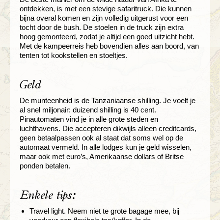
ontdekken, is met een stevige safaritruck. Die kunnen
bijna overal komen en zijn volledig uitgerust voor een
tocht door de bush. De stoelen in de truck zijn extra
hoog gemonteerd, zodat je altijd een goed uitzicht hebt.
Met de kampeerreis heb bovendien alles aan boord, van
tenten tot kookstellen en stoeltjes.
Geld
De munteenheid is de Tanzaniaanse shilling. Je voelt je
al snel miljonair: duizend shilling is 40 cent.
Pinautomaten vind je in alle grote steden en
luchthavens. Die accepteren dikwijls alleen creditcards,
geen betaalpassen ook al staat dat soms wel op de
automaat vermeld. In alle lodges kun je geld wisselen,
maar ook met euro’s, Amerikaanse dollars of Britse
ponden betalen.
Enkele tips:
Travel light. Neem niet te grote bagage mee, bij