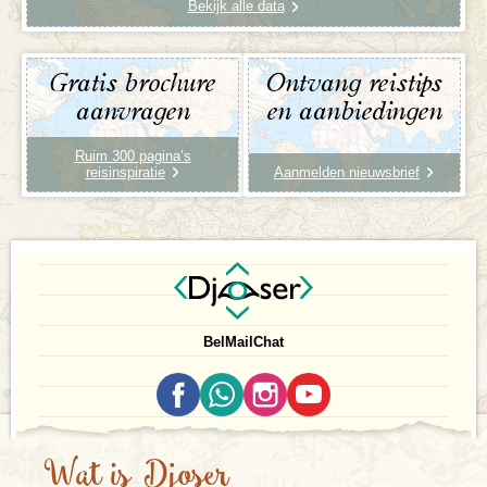
Bekijk alle data
Gratis brochure
Ontvang reistips
aanvragen
en aanbiedingen
Ruim 300 pagina’s
reisinspiratie
Aanmelden nieuwsbrief
Bel
Mail
Chat
Wat is Djoser