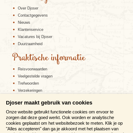
Over Djoser
Contactgegevens
Nieuws
Klantenservice
Vacatures bij Djoser
Duurzaamheid
Praktische informatie
Reisvoorwaarden
Veelgestelde vragen
Trefwoorden
Verzekeringen
Sitemap
Djoser maakt gebruik van cookies
Disclaimer
Onze website gebruikt functionele cookies om ervoor te
Cookiebeleid
zorgen dat deze goed werkt. Ook worden er analytische
Privacy verklaring
cookies geplaatst om het websitebezoek te meten. Klik je op
Reis en boek met Djoser zekerheid
"Alles accepteren" dan ga je akkoord met het plaatsen van