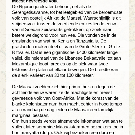
Meest gevreesde volk
De Ngorongorokrater behoort, net als de
Serengetisavanne, tot het leefgebied van de beroemdste
volk van oostelijk Afrika: de Maasai. Waarschijnlijk is dit
strijdersvolk tussen de veertiende en zestiende eeuw
vanuit Soedan zuidwaarts getrokken, op zoek naar
betere weidegrond voor hun vee. Die vonden ze in de
graslanden van wat nu Kenia en Tanzania is. De
graslanden maken deel uit van de Grote Slenk of Grote
Riftvallei. Dat is een gigantische, 6400 kilometer lange
vallei, die helemaal van de Libanese Bekaavallei tot aan
Mozambique loopt, precies op de plek waar twee
tektonische platen uit elkaar bewegen. De breedte van
de slenk varieert van 30 tot 100 kilometer.
De Maasai voelden zich hier prima thuis en tegen de
achttiende eeuw waren ze de machtigste en meest
gevreesde volk van Oost-Afrika. Met de komst van de
blanke kolonisator nam hun macht echter in hoog tempo
af en vandaag de dag leiden de Maasai een tamelijk
marginaal bestaan.
Om hun steeds verder afnemende inkomsten wat aan te
vullen, laten sommige Maasaistammen bezoekers toe in
hun manyatta (dorp). Ook wij bezoeken een dorp en