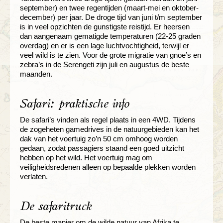
september) en twee regentijden (maart-mei en oktober-
december) per jaar. De droge tijd van juni t/m september
is in veel opzichten de gunstigste reistijd. Er heersen
dan aangenaam gematigde temperaturen (22-25 graden
overdag) en er is een lage luchtvochtigheid, terwijl er
veel wild is te zien. Voor de grote migratie van gnoe’s en
zebra’s in de Serengeti zijn juli en augustus de beste
maanden.
Safari: praktische info
De safari’s vinden als regel plaats in een 4WD. Tijdens
de zogeheten gamedrives in de natuurgebieden kan het
dak van het voertuig zo’n 50 cm omhoog worden
gedaan, zodat passagiers staand een goed uitzicht
hebben op het wild. Het voertuig mag om
veiligheidsredenen alleen op bepaalde plekken worden
verlaten.
De safaritruck
De beste manier om de wilde natuur van Afrika te