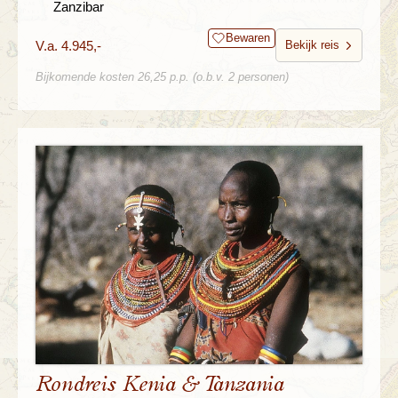
Zanzibar
Bewaren
V.a. 4.945,-
Bekijk reis
Bijkomende kosten 26,25 p.p. (o.b.v. 2 personen)
Rondreis Kenia & Tanzania