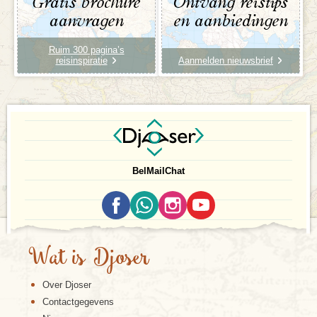
Gratis brochure
Ontvang reistips
aanvragen
en aanbiedingen
Ruim 300 pagina’s
reisinspiratie
Aanmelden nieuwsbrief
Bel
Mail
Chat
Wat is Djoser
Over Djoser
Contactgegevens