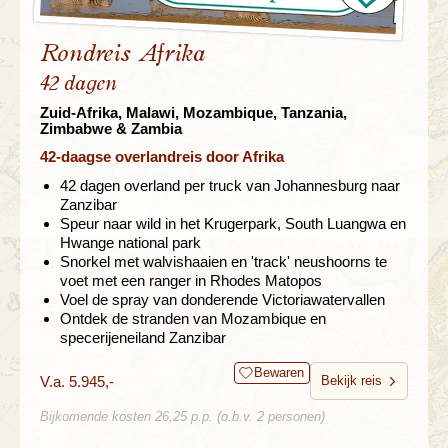
Rondreis Afrika
42 dagen
Zuid-Afrika, Malawi, Mozambique, Tanzania,
Zimbabwe & Zambia
42-daagse overlandreis door Afrika
42 dagen overland per truck van Johannesburg naar
Zanzibar
Speur naar wild in het Krugerpark, South Luangwa en
Hwange national park
Snorkel met walvishaaien en 'track' neushoorns te
voet met een ranger in Rhodes Matopos
Voel de spray van donderende Victoriawatervallen
Ontdek de stranden van Mozambique en
specerijeneiland Zanzibar
Bewaren
V.a. 5.945,-
Bekijk reis
Bijkomende kosten 26,25 p.p. (o.b.v. 2 personen)