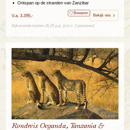
Ontspan op de stranden van Zanzibar
Bewaren
V.a. 3.395,-
Bekijk reis
Bijkomende kosten 26,25 p.p. (o.b.v. 2 personen)
Rondreis Oeganda, Tanzania &