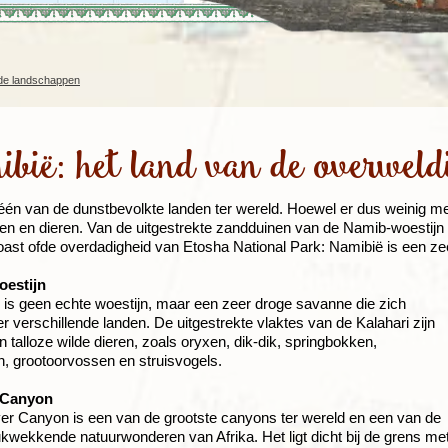
Rondreis Sulawesi &
Frankrijk
Laos
Mont
Molukken, 22 dagen
Malediven
nde landschappen
bië: het land van de overweld
één van de dunstbevolkte landen ter wereld. Hoewel er dus weinig m
n en dieren. Van de uitgestrekte zandduinen van de Namib-woestijn 
ast ofde overdadigheid van Etosha National Park: Namibië is een z
oestijn
 is geen echte woestijn, maar een zeer droge savanne die zich
er verschillende landen. De uitgestrekte vlaktes van de Kalahari zijn
n talloze wilde dieren, zoals oryxen, dik-dik, springbokken,
, grootoorvossen en struisvogels.
 Canyon
er Canyon is een van de grootste canyons ter wereld en een van de
kwekkende natuurwonderen van Afrika. Het ligt dicht bij de grens me