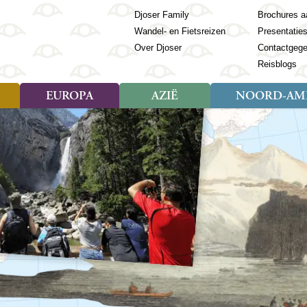
Djoser Family
Brochures a
Wandel- en Fietsreizen
Presentatie
Over Djoser
Contactgeg
Reisblogs
EUROPA
AZIË
NOORD-AME
Soort reizen
Soort reizen
Landen
Soort reizen
Landen
ambique
Rondreis (28)
(Frans) Guyana
Rondreis (57)
Albanië
Rondreis (7)
Banglade
Geor
ibië
Familiereis (11)
Galapagos
Familiereis (22)
Andorra
Familiereis (2)
Bhutan
Grie
anda
Fietsreis (8)
Guatemala
Fietsreis (3)
Armenië
Natuur (5)
Cambodja
IJsl
Tomé en Principe
Wandelreis (23)
Honduras
Cultuur (28)
Azerbeidzjan
China
Ierl
ziland
Cultuur (12)
Mexico
Natuur (16)
Azoren
Filipijnen
Italië
zania
Natuur (3)
Nicaragua
Balkan
India
Kaap
o
Paaseiland
Baltische Staten
Indochina
Kos
bia
Paraguay
Bosnië en Herzegovina
Indonesië
Kroa
ibar
Peru
Bulgarije
Japan
Lapl
Nieuwe reizen
babwe
Suriname
Engeland
Jordanië
Letl
r
-Afrika
Rondreis China & Tibet, 42
Estland
Kazachst
Lito
dagen
Finland
Kirgizië
Made