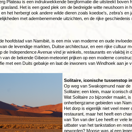
rg Plateau is een indrukwekkende bergformatie die uitsteekt boven h
grasland. Het is een goed plek om de bedreigde witte neushoorn in h
n, en het herbergt ook andere wilde dieren zoals koedoe’s, zebra’s en 
lijkheden met adembenemende uitzichten, en de rijke geschiedenis 
e hoofdstad van Namibië, is een mix van moderne en oude invloeden
 van de levendige markten, Duitse architectuur, en een rijke cultuu
p de Independence Avenue vind je winkels, restaurants en vlakbij in d
 van de bekende Gibeon-meteoriet prijken op een moderne constructie.
fie met een Duits gebakje en laat de inwoners van Windhoek aan je v
Solitaire, iconische tussenstop 
Op weg van Swakopmund naar de So
Solitaire; een klein, maar iconisch 
Wat Solitaire zo bijzonder maakt, is
onherbergzame gebieden van Namibië
Het dorp is eigenlijk niet veel mee
restaurant, maar het heeft een charm
van Ton van der Lee heeft er vele 
uitbater van het tankstation en res
geworden? Moose was al een legend