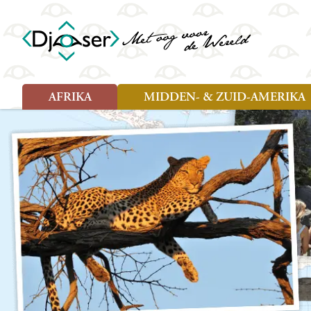
AFRIKA
MIDDEN- & ZUID-AMERIKA
Soort reizen
Soort reizen
Landen
Landen
Rondreis (26)
Rondreis (25)
Angola
Amazone
Moz
Familiereis (10)
Familiereis (11)
Benin
Argentinië
Nam
Fietsreis (2)
Fietsreis (1)
Botswana
Belize
Oeg
Wandelreis (1)
Cultuur (9)
Egypte
Bolivia
Sao 
Cultuur (3)
Natuur (13)
Ghana
Brazilië
Swa
Natuur (6)
Kaapverdië
Chili
Tan
Kenia
Colombia
Tog
Madagaskar
Costa Rica
Zam
Nieuwe reizen
Malawi
Cuba
Zanz
Voodoo in Benin en Togo, 16
Marokko
Ecuador
Zim
dagen
Mauritius
El Salvado
Zuid