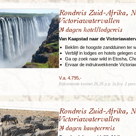
Rondreis Zuid-Afrika, 
Victoriawatervallen
24 dagen hotel/lodgereis
Van Kaapstad naar de Victoriawaterv
Beklim de hoogste zandduinen ter w
Verblijf in lodges en hotels gelegen
Ga op zoek naar wild in Etosha, C
Ervaar de indrukwekkende Victoriaw
V.a. 4.795,-
Bijkomende kosten 26,25 p.p. (o.b.v. 2 per
Rondreis Zuid-Afrika, 
Victoriawatervallen
24 dagen kampeerreis