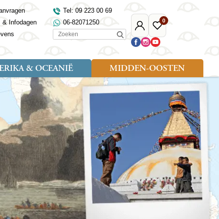
anvragen
Tel: 09 223 00 69
0
s & Infodagen
06-82071250
Mijn
Favoriete
Zoeken
evens
Djoser
reizen
RIKA & OCEANIË
MIDDEN-OOSTEN
Soort reizen
Landen
Landen
sh
gië
Rondreis (18)
Alaska
Maleisië
Noord-Macedonië
Egypte
kenland
Familiereis (9)
Australië
Mongolië
Noorwegen
Jordanië
and
Fietsreis (1)
Canada
Nepal
Polen
Marokko
and
Wandelreis (3)
Nieuw-Zeeland
Oezbekistan
Portugal
Oman
Cultuur (8)
Verenigde Staten
Singapore
Roemenië
Saoedi-Arabië
verdië
Sri Lanka
Sardinië
Tunesië
ovo
Taiwan
Schotland
Turkije
tië
Thailand
Servië
and
Tibet
Spanje
and
Turkmenistan
Turkije
an
uwen
Vietnam
Verenigd Koninkrijk
ira
Zijderoute
Wales