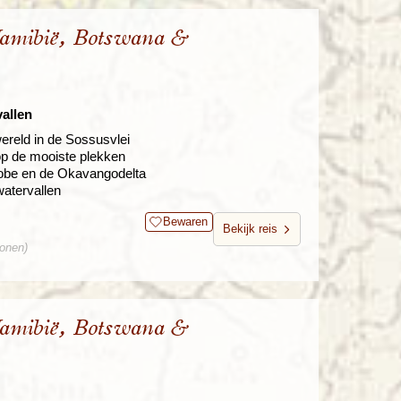
Namibië, Botswana &
allen
ereld in de Sossusvlei
 op de mooiste plekken
hobe en de Okavangodelta
atervallen
Bewaren
Bekijk reis
sonen)
Namibië, Botswana &