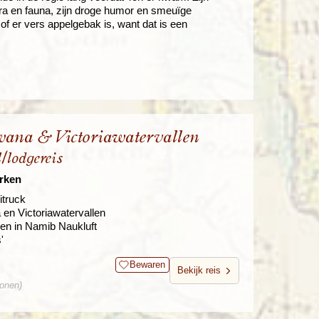
ora en fauna, zijn droge humor en smeuïge
er vers appelgebak is, want dat is een
wana & Victoriawatervallen
l/lodgereis
arken
itruck
en Victoriawatervallen
en in Namib Naukluft
'
Bewaren
Bekijk reis
sonen)