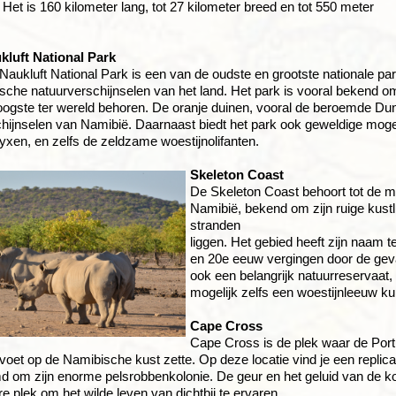
 Het is 160 kilometer lang, tot 27 kilometer breed en tot 550 meter
luft National Park
aukluft National Park is een van de oudste en grootste nationale pa
sche natuurverschijnselen van het land. Het park is vooral bekend
hoogste ter wereld behoren. De oranje duinen, vooral de beroemde Du
hijnselen van Namibië. Daarnaast biedt het park ook geweldige mogel
ryxen, en zelfs de zeldzame woestijnolifanten.
Skeleton Coast
De Skeleton Coast behoort tot de m
Namibië, bekend om zijn ruige kust
stranden
liggen. Het gebied heeft zijn naam 
en 20e eeuw vergingen door de gev
ook een belangrijk natuurreservaat,
mogelijk zelfs een woestijnleeuw ku
Cape Cross
Cape Cross is de plek waar de Por
oet op de Namibische kust zette. Op deze locatie vind je een replica va
 om zijn enorme pelsrobbenkolonie. De geur en het geluid van de kol
re plek om het wilde leven van dichtbij te ervaren.