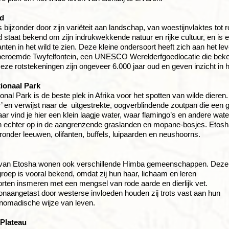
d
s bijzonder door zijn variëteit aan landschap, van woestijnvlaktes tot
staat bekend om zijn indrukwekkende natuur en rijke cultuur, en is
fanten in het wild te zien. Deze kleine ondersoort heeft zich aan het
 beroemde Twyfelfontein, een UNESCO Werelderfgoedlocatie die beke
eze rotstekeningen zijn ongeveer 6.000 jaar oud en geven inzicht in
ionaal Park
nal Park is de beste plek in Afrika voor het spotten van wilde dieren. 
’ en verwijst naar de uitgestrekte, oogverblindende zoutpan die een g
aar vind je hier een klein laagje water, waar flamingo’s en andere wa
 echter op in de aangrenzende graslanden en mopane-bosjes. Etosha
ronder leeuwen, olifanten, buffels, luipaarden en neushoorns.
t van Etosha wonen ook verschillende Himba gemeenschappen. Deze
roep is vooral bekend, omdat zij hun haar, lichaam en leren
ten insmeren met een mengsel van rode aarde en dierlijk vet.
onaangetast door westerse invloeden houden zij trots vast aan hun
e nomadische wijze van leven.
Plateau