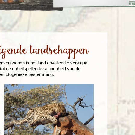
enegro
Zuid-Korea
igende landschappen
ensen wonen is het land opvallend divers qua
tot de onheilspellende schoonheid van de
eer fotogenieke bestemming.
t