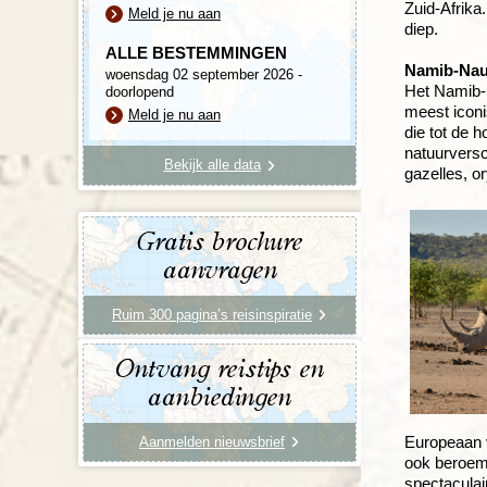
Zuid-Afrika.
Meld je nu aan
diep.
ALLE BESTEMMINGEN
Namib-Nauk
woensdag 02 september 2026 -
Het Namib-N
doorlopend
meest iconi
Meld je nu aan
die tot de 
natuurversc
Bekijk alle data
gazelles, o
Gratis brochure
aanvragen
Ruim 300 pagina’s reisinspiratie
Ontvang reistips en
aanbiedingen
Europeaan v
Aanmelden nieuwsbrief
ook beroemd
spectaculai