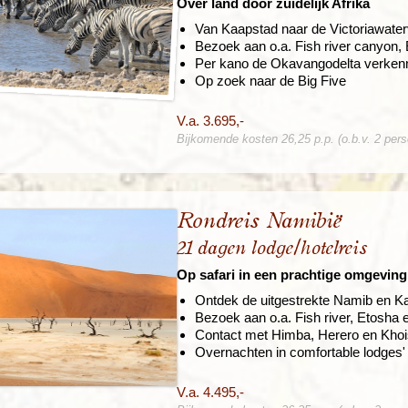
Over land door zuidelijk Afrika
Van Kaapstad naar de Victoriawaterv
Bezoek aan o.a. Fish river canyon
Per kano de Okavangodelta verken
Op zoek naar de Big Five
V.a. 3.695,-
Bijkomende kosten 26,25 p.p. (o.b.v. 2 per
Rondreis Namibië
21 dagen lodge/hotelreis
Op safari in een prachtige omgeving
Ontdek de uitgestrekte Namib en Ka
Bezoek aan o.a. Fish river, Etosha 
Contact met Himba, Herero en Kho
Overnachten in comfortable lodges'
V.a. 4.495,-