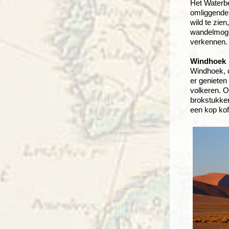
Het Waterbe
omliggende 
wild te zie
wandelmoge
verkennen.
Windhoek
Windhoek, d
er genieten
volkeren. O
brokstukken
een kop kof