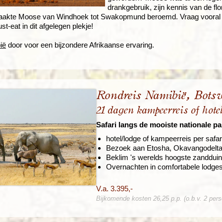
drankgebruik, zijn kennis van de fl
aakte Moose van Windhoek tot Swakopmund beroemd. Vraag vooral of 
t-eat in dit afgelegen plekje!
ië
door voor een bijzondere Afrikaanse ervaring.
Rondreis Namibië, Bots
21 dagen kampeerreis of hote
Safari langs de mooiste nationale p
hotel/lodge of kampeerreis per safar
Bezoek aan Etosha, Okavangodelta 
Beklim 's werelds hoogste zandduin
Overnachten in comfortabele lodges
V.a. 3.395,-
Bijkomende kosten 26,25 p.p. (o.b.v. 2 per