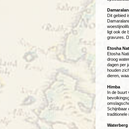
Damaralan
Dit gebied i
Damaraland 
woestijnoli
ligt ook de
gravures. D
Etosha Nat
Etosha Natio
droog water
dagen per j
houden zich
dieren, waa
Himba
In de buur
bevolkingsg
omslagschor
Schijnbaar 
traditionel
Waterberg 