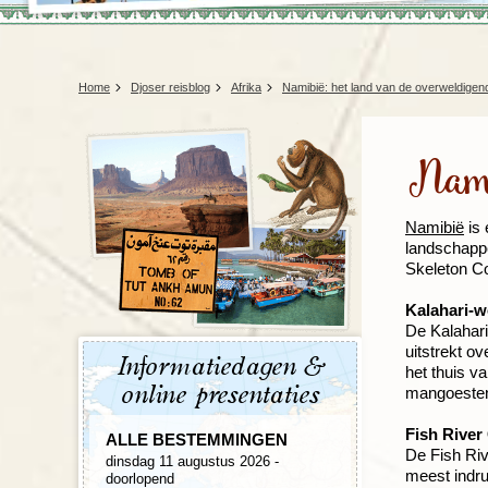
Home
Djoser reisblog
Afrika
Namibië: het land van de overweldige
Nami
Namibië
is 
landschappe
Skeleton Co
Kalahari-w
De Kalahari
uitstrekt ov
Informatiedagen &
het thuis va
online presentaties
mangoesten
Fish River
ALLE BESTEMMINGEN
De Fish Riv
dinsdag 11 augustus 2026 -
meest indru
doorlopend