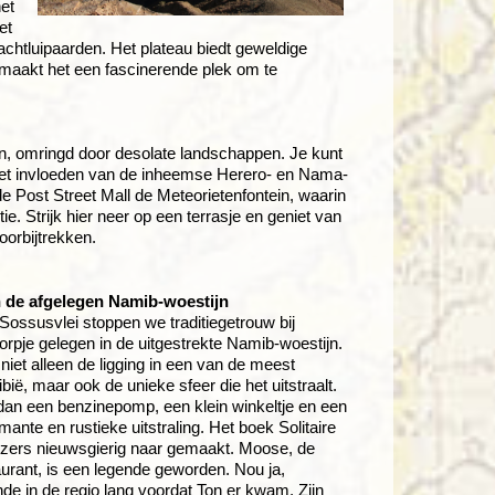
et
et
jachtluipaarden. Het plateau biedt geweldige
maakt het een fascinerende plek om te
, omringd door desolate landschappen. Je kunt
r met invloeden van de inheemse Herero- en Nama-
e Post Street Mall de Meteorietenfontein, waarin
 Strijk hier neer op een terrasje en geniet van
oorbijtrekken.
in de afgelegen Namib-woestijn
ssusvlei stoppen we traditiegetrouw bij
dorpje gelegen in de uitgestrekte Namib-woestijn.
 niet alleen de ligging in een van de meest
, maar ook de unieke sfeer die het uitstraalt.
r dan een benzinepomp, een klein winkeltje en een
ante en rustieke uitstraling. Het boek Solitaire
lezers nieuwsgierig naar gemaakt. Moose, de
taurant, is een legende geworden. Nou ja,
e in de regio lang voordat Ton er kwam. Zijn