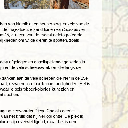
rken van Namibië, en het herbergt enkele van de
 om de majestueuze zandduinen van Sossusvlei,
ne 45, zijn een van de meest gefotografeerde
ijkheden om wilde dieren te spotten, zoals
eest afgelegen en onheilspellende gebieden in
lijn en de vele scheepswrakken die langs de
te danken aan de vele schepen die hier in de 19e
aarlijkewateren en harde omstandigheden. Het is
 waar je pelsrobbenkolonies kunt zien en
nt spotten.
tugese zeevaarder Diego Cáo als eerste
n het kruis dat hij hier oprichtte. De plek is
onie zijn overweldigend, maar het is een