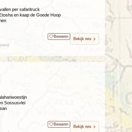
allen per safaritruck
, Etosha en kaap de Goede Hoop
nen
Bewaren
Bekijk reis
sonen)
lahariwoestijn
en Sossusvlei
isan
Bewaren
Bekijk reis