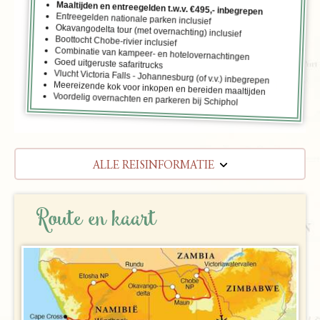
Maaltijden en entreegelden t.w.v. €495,- inbegrepen
Entreegelden nationale parken inclusief
Okavangodelta tour (met overnachting) inclusief
Boottocht Chobe-rivier inclusief
Combinatie van kampeer- en hotelovernachtingen
Goed uitgeruste safaritrucks
Vlucht Victoria Falls - Johannesburg (of v.v.) inbegrepen
Meereizende kok voor inkopen en bereiden maaltijden
Voordelig overnachten en parkeren bij Schiphol
ALLE REISINFORMATIE
REISBESCHRIJVING
Route en kaart
VERTREKDATA/PRIJS
REVIEWS
PRAKTISCHE INFORMATIE
Accommodatie
FAQ