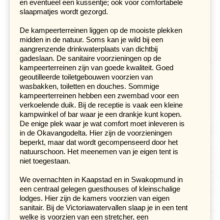
en eventueel een kussentje; ook voor comfortabele
We staan vroeg op om naar de grens met Namibië aan
slaapmatjes wordt gezorgd.
de overkant van de rivier te rijden. Ons reisdoel van
deze dag is de op één na grootste canyon ter wereld, de
De kampeerterreinen liggen op de mooiste plekken
Fish River Canyon
. De Fish-rivier heeft hier
midden in de natuur. Soms kan je wild bij een
gedurende duizenden jaren een indrukwekkende 27
aangrenzende drinkwaterplaats van dichtbij
kilometer brede kloof uitgesleten. De canyon zelf is 160
gadeslaan. De sanitaire voorzieningen op de
kilometer lang. In het gelijknamige nationale park
kampeerterreinen zijn van goede kwaliteit. Goed
kamperen we op een schaduwrijke plek ten noorden van
geoutilleerde toiletgebouwen voorzien van
de canyon, waarvandaan we de omgeving verkennen.
wasbakken, toiletten en douches. Sommige
Als je goed oplet zie je hier al het eerste schaarse wild.
kampeerterreinen hebben een zwembad voor een
Afdalen in de kloof is helaas niet meer toegestaan.
verkoelende duik. Bij de receptie is vaak een kleine
kampwinkel of bar waar je een drankje kunt kopen.
De enige plek waar je wat comfort moet inleveren is
Bewonder de surrealistische omgeving
in de Okavangodelta. Hier zijn de voorzieningen
van de Sossusvlei & Deadvlei
beperkt, maar dat wordt gecompenseerd door het
Dag 7 Fish River Canyon NP - Sesriem (Sossusvlei)
natuurschoon. Het meenemen van je eigen tent is
Dag 8 Sesriem - Sossusvlei & Deadvlei - Solitaire - Cha-
niet toegestaan.
re
We overnachten in Kaapstad en in Swakopmund in
Hoe verder we naar het noorden rijden hoe desolater het
een centraal gelegen guesthouses of kleinschalige
wordt. Ook de goede asfaltwegen laten we vandaag
lodges. Hier zijn de kamers voorzien van eigen
achter ons. Einddoel van onze inspannende en stoffige
sanitair. Bij de Victoriawatervallen slaap je in een tent
tocht is een campsite nabij het plaatsje Sesriem. 's
welke is voorzien van een stretcher, een