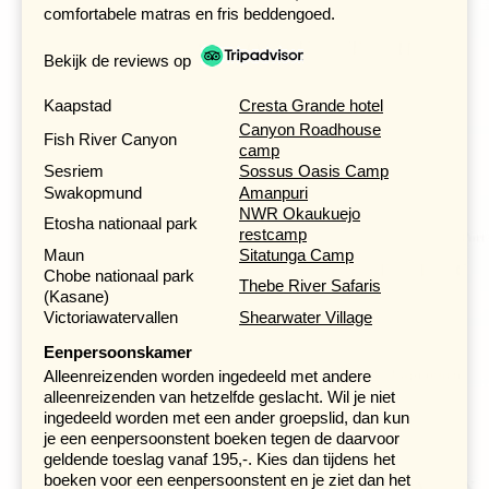
Middags bestaat de mogelijkheid om een wandeling te
comfortabele matras en fris beddengoed.
maken naar de Sesriem Canyon, welke is ontstaan
doordat de Tsauchab-rivier in de loop van duizenden
Bekijk de reviews op
jaren een 30 meter diepe en 1 kilometer lange kloof in de
rots heeft uitgesleten. In de wintermaanden staat er geen
Kaapstad
Cresta Grande hotel
water in de canyon, zodat je veilig in de kloof kunt
Canyon Roadhouse
afdalen. In andere tijden van het jaar tref je hier een klein
Fish River Canyon
camp
stroompje aan of een poel.
Sesriem
Sossus Oasis Camp
Swakopmund
Amanpuri
NWR Okaukuejo
Etosha nationaal park
restcamp
Maun
Sitatunga Camp
Chobe nationaal park
Thebe River Safaris
(Kasane)
Victoriawatervallen
Shearwater Village
Eenpersoonskamer
Alleenreizenden worden ingedeeld met andere
alleenreizenden van hetzelfde geslacht. Wil je niet
ingedeeld worden met een ander groepslid, dan kun
je een eenpersoonstent boeken tegen de daarvoor
geldende toeslag vanaf 195,-. Kies dan tijdens het
boeken voor een eenpersoonstent en je ziet dan het
De volgende ochtend rijden we bij zonsopgang richting