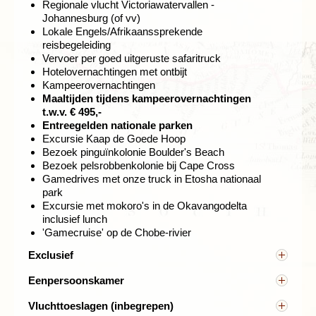
Regionale vlucht Victoriawatervallen -
Onderweg doen we enkele schilderachtige plaatsjes
Johannesburg (of vv)
aan, zoals Houtbaai en Simon's Town. Het nabijgelegen
Lokale Engels/Afrikaanssprekende
plaatsje Boulder's Beach staat bekend om de
reisbegeleiding
aanwezigheid van een kolonie schattige pinguïns.
Vervoer per goed uitgeruste safaritruck
Hotelovernachtingen met ontbijt
Kampeerovernachtingen
Maaltijden tijdens kampeerovernachtingen
t.w.v. € 495,-
Entreegelden nationale parken
Excursie Kaap de Goede Hoop
Bezoek pinguïnkolonie Boulder's Beach
Bezoek pelsrobbenkolonie bij Cape Cross
Gamedrives met onze truck in Etosha nationaal
park
Excursie met mokoro's in de Okavangodelta
inclusief lunch
'Gamecruise' op de Chobe-rivier
Exclusief
Overige maaltijden, visum, overige entreegelden,
Eenpersoonskamer
Kaap de Goede Hoop
zelf is een natuurreservaat met
facultatieve excursies, fooien, persoonlijke uitgaven,
Alleenreizenden worden ingedeeld met andere
vele dieren en een begroeiing die typerend is voor deze
verzekeringen, etc.
Vluchttoeslagen (inbegrepen)
alleenreizenden van hetzelfde geslacht. Wil je niet
streek, het zogenaamde 'fynbos'. Op de meest
Reserveringskosten € 25,-, bij 2 of meer personen €