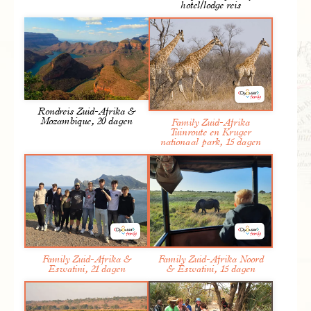
hotel/lodge reis
Rondreis Zuid-Afrika &
Mozambique, 20 dagen
Family Zuid-Afrika
Tuinroute en Kruger
nationaal park, 15 dagen
Van Etosha rijden we via Grootfontijn richting Rundu.
Verder noordwaarts laten we de droge woestijn achter
ons en bereiken we de vruchtbare Caprivi-regio.
Onderweg passeren we verschillende Owambodorpjes.
In de buurt van Bangani zien we voor het eerst de
Okavango-rivier. Het plaatsje zelf is niet groot. Ergens
Family Zuid-Afrika &
Family Zuid-Afrika Noord
Eswatini, 21 dagen
& Eswatini, 15 dagen
aan de rustige oevers van de Okavango slaan we onze
tenten op. In de middag kun je een facultatieve boottocht
maken op de rivier. Een optionele gamedrive in het