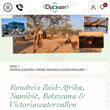
0
Mijn
Favo
Djoser
reize
Home
Rondreis Zuid-Afrika, Namibië, Botswana & Victoria watervallen
Rondreis Zuid-Afrika,
Namibië, Botswana &
Victoriawatervallen