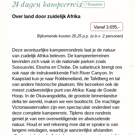
24 dagen kampeerreis
Bewaren
Over land door zuidelijk Afrika
Vanaf 3.695,-
Bijkomende kosten 26,25 p.p. (o.b.v. 2 personen)
Deze avontuurlijke kampeerrondreis laat je de natuur
van zuidelijk Afrika beleven. De kampeerterreinen
bevinden zich vaak ín de nationale parken zoals
Sossusvlei, Etosha en Chobe. De safaritruck brengt ons
ook naar de indrukwekkende Fish River Canyon. In
Kaapstad kun je naar Robbeneiland, de Tafelberg en tal
van andere historische plaatsen. We bezoeken ook de
meest zuidwestelijke punt van Afrika: Kaap de Goede
Hoop. In de Okavangodelta, de grootste binnenlandse
delta ter wereld, maken we een boottocht. De machtige
Victoriawatervallen zijn een spectaculair onderdeel van
deze complete kampeerreis. Tijdens deze rondreis
geniet je van een overweldigende en afwisselende
natuur. Houd er wel rekening mee dat er sprake is van
langere reisdagen, waarbij je aanzienlijke afstanden