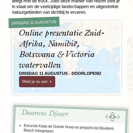
aflegt met de truck. Juist deze manier van reizen stelt je
in staat om de veelzijdige landschappen en uitgestrekte
natuurgebieden van dichtbij te ervaren.
DINSDAG 11 AUGUSTUS
Online presentatie Zuid-
Afrika, Namibië,
Botswana & Victoria
watervallen
DINSDAG 11 AUGUSTUS - DOORLOPEND
Meld je nu aan
Daarom Djoser
Excursie Kaap de Goede Hoop en pinguïns bij Boulders
Beach inbegrepen