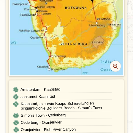
FOTO'S EN VIDEO
Vliegreis
REIS BOEKEN
Vervoer
Bij de reis inbegrepen
Excursies
Reisdocumenten
Geldzaken
Maaltijden
Amsterdam - Kaapstad
aankomst Kaapstad
Gezondheid
Kaapstad, excursie Kaaps Schiereiland en
pinguïnkolonie Boulder's Beach - Simon's Town
Hotelverlenging
Simon's Town - Cederberg
Cederberg - Oranjerivier
Klimaat en geografie
Oranjerivier - Fish River Canyon