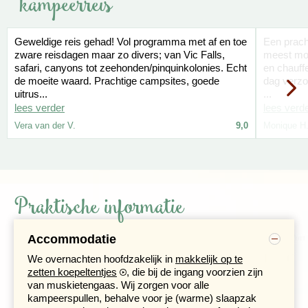
kampeerreis
landschap wordt weer wat groener als we in de buurt
komen van de brede Oranjerivier, die de grens vormt
tussen Zuid-Afrika en
Namibië
. De oevers worden benut
Geweldige reis gehad! Vol programma met af en toe
Een pracht
voor de verbouw van allerlei gewassen, waaronder
zware reisdagen maar zo divers; van Vic Falls,
meest moo
katoen. In de loop van de middag bereiken we
safari, canyons tot zeehonden/pinquinkolonies. Echt
en chauff
Oranjerivier, waar we kamperen aan de oevers van de
de moeite waard. Prachtige campsites, goede
dag verzo
rivier. Hier heb je gelegenheid om de omgeving te
uitrus...
...
verkennen of even te ontspannen. Liefhebbers
lees verder
lees verd
kunnen er een kano huren om de rivier af te zakken.
Vera van der V.
9,0
Monique H
Praktische informatie
Accommodatie
We overnachten hoofdzakelijk in
makkelijk op te
zetten koepeltentjes
, die bij de ingang voorzien zijn
van muskietengaas. Wij zorgen voor alle
kampeerspullen, behalve voor je (warme) slaapzak