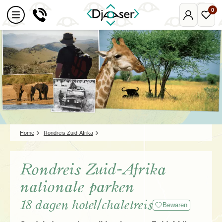
0
Mijn
Favo
Djoser
reize
Home
Rondreis Zuid-Afrika
Rondreis Zuid-Afrika
nationale parken
18 dagen hotel/chaletreis
Bewaren