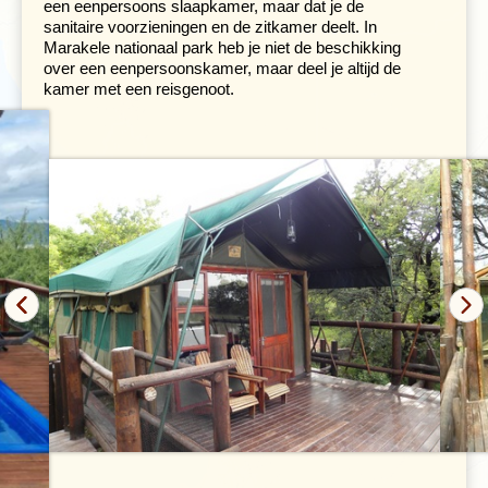
een eenpersoons slaapkamer, maar dat je de
sanitaire voorzieningen en de zitkamer deelt. In
Marakele nationaal park heb je niet de beschikking
over een eenpersoonskamer, maar deel je altijd de
kamer met een reisgenoot.
We verlaten Zuid-Afrika voor twee nachten en rijden
naar het minder welvarende koninkrijkje
Eswatini
, dat
voorheen Swaziland heette. In het gevarieerde
landschap staan de traditionele huizen van de Swazi’s,
waar de sfeer weer heel anders is dan in Zuid-Afrika.
Vanuit onze accommodatie in Hlane reservaat maken
we een jeepsafari. De volgende ochtend maak je onder
begeleiding van een parkranger een wandeling in de
prachtige omgeving.