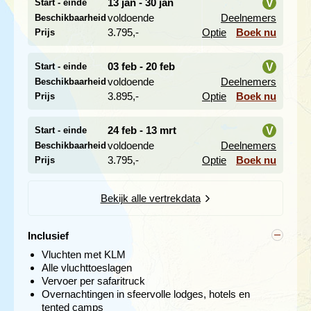
13 jan - 30 jan
V
Start - einde
voldoende
Deelnemers
Beschikbaarheid
i
3.795,-
Optie
Boek nu
Prijs
03 feb - 20 feb
V
Start - einde
voldoende
Deelnemers
Beschikbaarheid
i
3.895,-
Optie
Boek nu
Prijs
24 feb - 13 mrt
V
Start - einde
Marakele, dat toevluchtsoord betekent, is het leefgebied
van een aantal bedreigde diersoorten en je vindt hier de
voldoende
Deelnemers
Beschikbaarheid
i
bijzondere
zwarte en witte neushoorn
. In 1999 werden
3.795,-
Optie
Boek nu
Prijs
olifanten vanuit Tuli nationaal park opnieuw
geïntroduceerd. Het park bevat bovendien een aantal
antilopensoorten als de Tsessebe, elanden, berg
Bekijk alle vertrekdata
rietbokken en koedoe's, soorten die in andere parken
weinig voorkomen. De kolonie Kaapse gieren is de
Inclusief
grootste in Zuid-Afrika. Het geïsoleerde park werd in
2003 heropend door Nelson Mandela en Prins Bernhard,
Vluchten met KLM
die hier zeer regelmatig kwam.
Alle vluchttoeslagen
Vervoer per safaritruck
We verlaten de volgende dag het park en rijden naar
Overnachtingen in sfeervolle lodges, hotels en
Mapungubwe nationaal park
. We bevinden ons nu in het
tented camps