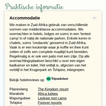
Praktische informatie
Accommodatie
We maken in Zuid-Afrika gebruik van verschillende
vormen van middenklasse accommodaties. We
overnachten in hotels, lodges en soms in een ‘tented-
camp’ in of nabij de nationale parken. Enkele keren in
chalets, soms 'rondavels' genoemd in Zuid-Afrika.
Vaak is er een keukentje waar je koffie en thee kunt
zetten of zelfs een complete maaltijd kunt bereiden.
Regelmatig is er ook een patio met een zitje. Op alle
overnachtingsplaatsen beschikt u over een eigen
badkamer en toilet. Het ontbijt is, afgezien van het
verblijf in het Krugerpark en Tshipise, inbegrepen.
We komen het beroemde
Kruger nationaal park
binnen
bij een weinig gebruikte gate, - Punda Maria. Al
'gamedrivend' met onze truck gaan we op weg naar het
Bekijk hotelreviews op
gelijknamige restcamp. In dit gebied wordt het park
veelvuldig door zijarmen van de Limpopo doorsneden.
Pilanesberg
The Kingdom resort
Kruger is een van de grootste en bekendste nationale
Marakele
Africa lodges
parken ter wereld en is ongeveer zo groot als de helft
Mapungubwe
Leokwe rest camp
van Nederland. We overnachten in het noorden, het
Tshipise
Forever resorts