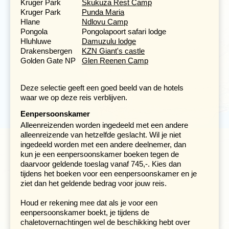
midden en het zuiden van Kruger, zodat we een goed
Kruger Park
Skukuza Rest Camp
beeld krijgen van de verschillende landschappen, de
Kruger Park
Punda Maria
flora en de fauna van dit indrukwekkende park.
Hlane
Ndlovu Camp
Pongola
Pongolapoort safari lodge
Tijdens het verblijf in dit park kun je naast de reguliere
Hluhluwe
Damuzulu lodge
'gamedrives' die we met onze eigen truck maken ook
Drakensbergen
KZN Giant's castle
optionele 'gamewalks' maken, voettochten op zoek naar
Golden Gate NP
Glen Reenen Camp
wild. De ranger of parkwachter kan aan de hand van
sporen precies vertellen welke dieren zich in de buurt
Deze selectie geeft een goed beeld van de hotels
ophouden. Ook kan de begeleiding optionele
waar we op deze reis verblijven.
'gamedrives' aanbieden met voertuigen van het
parkbeheer.
Eenpersoonskamer
Alleenreizenden worden ingedeeld met een andere
alleenreizende van hetzelfde geslacht. Wil je niet
Maak kennis met Eswatini en speur naar
ingedeeld worden met een andere deelnemer, dan
neushoorns in Hluhluwe
kun je een eenpersoonskamer boeken tegen de
Dag 10 Kruger NP - Eswatini, Hlane reservaat,
daarvoor geldende toeslag vanaf 745,-. Kies dan
'gamedrive'
tijdens het boeken voor een eenpersoonskamer en je
Dag 11 Eswatini, Hlane reservaat, 'gamewalk'
ziet dan het geldende bedrag voor jouw reis.
Dag 12 Eswatini - Pongola, boottocht
Dag 13 Pongola - 'gamedrive' in Hluhluwe-Imfolozi
Houd er rekening mee dat als je voor een
nationaal park
eenpersoonskamer boekt, je tijdens de
chaletovernachtingen wel de beschikking hebt over