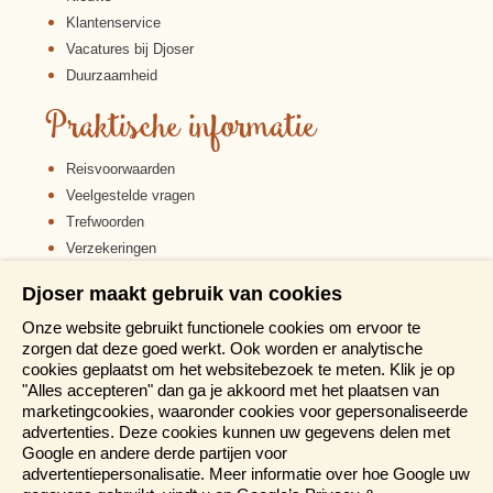
Klantenservice
Vacatures bij Djoser
Duurzaamheid
Praktische informatie
Reisvoorwaarden
Veelgestelde vragen
Trefwoorden
Verzekeringen
Sitemap
Djoser maakt gebruik van cookies
Disclaimer
Onze website gebruikt functionele cookies om ervoor te
Cookiebeleid
zorgen dat deze goed werkt. Ook worden er analytische
Privacy verklaring
cookies geplaatst om het websitebezoek te meten. Klik je op
Reis en boek met Djoser zekerheid
"Alles accepteren" dan ga je akkoord met het plaatsen van
marketingcookies, waaronder cookies voor gepersonaliseerde
Meer weten?
advertenties. Deze cookies kunnen uw gegevens delen met
Google en andere derde partijen voor
advertentiepersonalisatie. Meer informatie over hoe Google uw
Brochures aanvragen