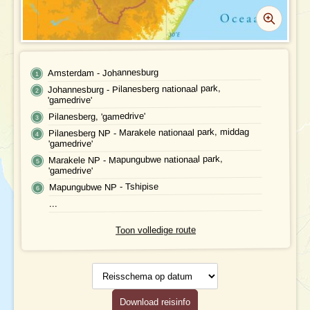
Geldzaken
Maaltijden
Gezondheid
Amsterdam - Johannesburg
Johannesburg - Pilanesberg nationaal park,
Hotelverlenging
'gamedrive'
Pilanesberg, 'gamedrive'
Klimaat en geografie
Pilanesberg NP - Marakele nationaal park, middag
'gamedrive'
Reisbegeleiding en gidsen
Marakele NP - Mapungubwe nationaal park,
'gamedrive'
Mapungubwe NP - Tshipise
...
Toon volledige route
Reisschema
op datum
Download reisinfo