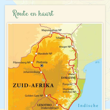
REISBESCHRIJVING
Route en kaart
VERTREKDATA/PRIJS
REVIEWS
PRAKTISCHE INFORMATIE
Accommodatie
FAQ
FOTO'S EN VIDEO
Vliegreis
REIS BOEKEN
Vervoer
Bij de reis inbegrepen
Excursies
Reisdocumenten