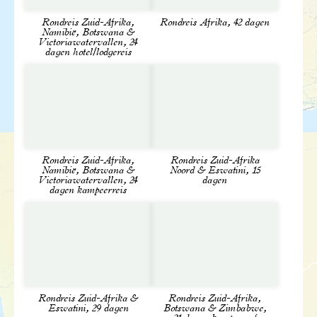
Wel zo gemakkelijk.
Rondreis Zuid-Afrika,
Rondreis Afrika, 42 dagen
Namibië, Botswana &
Victoriawatervallen, 24
dagen hotel/lodgereis
Rondreis Zuid-Afrika,
Rondreis Zuid-Afrika
Namibië, Botswana &
Noord & Eswatini, 15
Victoriawatervallen, 24
dagen
dagen kampeerreis
Een ochtend gamewalk nabij Pongolapoort
Maak onder leiding van een ranger een twee uur
durende bushwalk waarbij je kennis maakt met
de indrukwekkende natuur en het rijke
dierenleven van het Pongola Game Reserve.
Het reservaat herbergt e...
Rondreis Zuid-Afrika &
Rondreis Zuid-Afrika,
Prijs
Eswatini, 29 dagen
Botswana & Zimbabwe,
€ 65,- p.p.