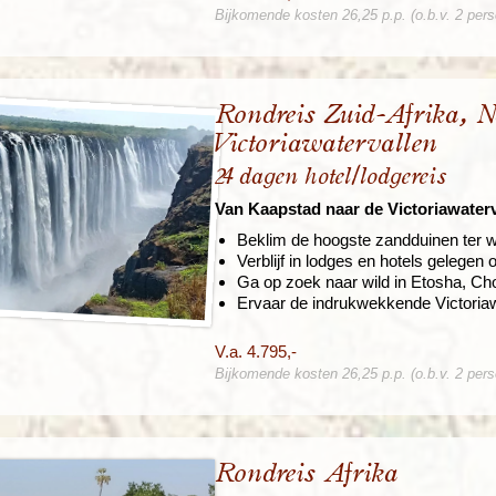
Bijkomende kosten 26,25 p.p. (o.b.v. 2 per
Rondreis Zuid-Afrika, 
Victoriawatervallen
24 dagen hotel/lodgereis
Van Kaapstad naar de Victoriawaterv
Beklim de hoogste zandduinen ter w
Verblijf in lodges en hotels gelegen
Ga op zoek naar wild in Etosha, C
Ervaar de indrukwekkende Victoriaw
V.a. 4.795,-
Bijkomende kosten 26,25 p.p. (o.b.v. 2 per
Rondreis Afrika