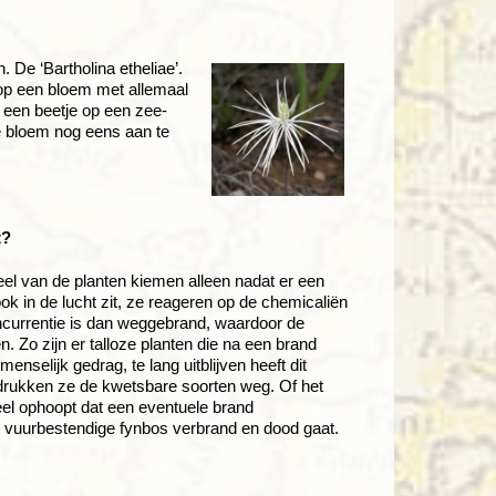
. De ‘Bartholina etheliae’.
rop een bloem met allemaal
ij een beetje op een zee-
ze bloem nog eens aan te
t?
eel van de planten kiemen alleen nadat er een
k in de lucht zit, ze reageren op de chemicaliën
concurrentie is dan weggebrand, waardoor de
 Zo zijn er talloze planten die na een brand
enselijk gedrag, te lang uitblijven heeft dit
drukken ze de kwetsbare soorten weg. Of het
eel ophoopt dat een eventuele brand
ok vuurbestendige fynbos verbrand en dood gaat.