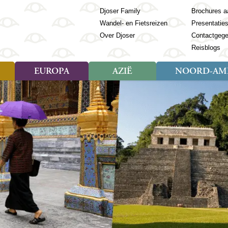
Djoser Family
Brochures a
Wandel- en Fietsreizen
Presentatie
Over Djoser
Contactgeg
Reisblogs
EUROPA
AZIË
NOORD-AME
Soort reizen
Soort reizen
Landen
Soort reizen
Landen
ambique
Rondreis (28)
(Frans) Guyana
Rondreis (57)
Albanië
Rondreis (7)
Banglade
Geor
ibië
Familiereis (11)
Galapagos
Familiereis (22)
Andorra
Familiereis (2)
Bhutan
Grie
anda
Fietsreis (8)
Guatemala
Fietsreis (3)
Armenië
Natuur (5)
Cambodja
IJsl
Tomé en Principe
Wandelreis (23)
Honduras
Cultuur (28)
Azerbeidzjan
China
Ierl
ziland
Cultuur (12)
Mexico
Natuur (16)
Azoren
Filipijnen
Italië
zania
Natuur (3)
Nicaragua
Balkan
India
Kaap
o
Paaseiland
Baltische Staten
Indochina
Kos
bia
Paraguay
Bosnië en Herzegovina
Indonesië
Kroa
ibar
Peru
Bulgarije
Japan
Lapl
Nieuwe reizen
babwe
Suriname
Engeland
Jordanië
Letl
r
-Afrika
Rondreis China & Tibet, 42
Estland
Kazachst
Lito
dagen
Finland
Kirgizië
Made