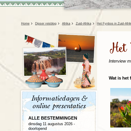
Home
Djoser reisblog
Afrika
Zuid-Afrika
Het Fynbos in Zuid-Afri
Het 
Interview m
Wat is het 
Informatiedagen &
online presentaties
ALLE BESTEMMINGEN
dinsdag 11 augustus 2026 -
doorlopend