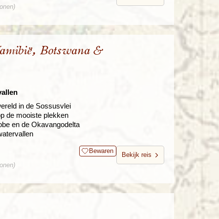
sonen)
Namibië, Botswana &
allen
ereld in de Sossusvlei
 op de mooiste plekken
hobe en de Okavangodelta
atervallen
Bewaren
Bekijk reis
sonen)