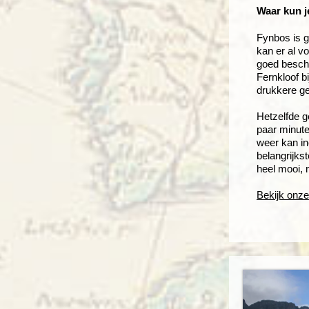
Waar kun j
Fynbos is g
kan er al v
goed besche
Fernkloof b
drukkere ge
Hetzelfde g
paar minute
weer kan in
belangrijkst
heel mooi, 
Bekijk onze