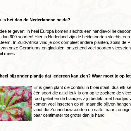
 is het dan de Nederlandse heide?
dee te geven: in heel Europa komen slechts een handjevol heidesoort
r dan 600 soorten! Hier in Nederland zijn de heidesoorten slechts een
teem. In Zuid-Afrika vind je ook compleet andere planten, zoals de P
van onze Geraniums en gladiolen, ontzettend veel soorten vleeseten
el meer.
 heel bijzonder plantje dat iedereen kan zien? Waar moet je op le
Er is geen plant die continu in bloei staat, dus elk 
één soort die altijd leuk is om op te zoeken: de vl
rood getint en de blaadjes zijn bedekt met haartjes
komen veel insecten op af, maar die blijven hange
vindt die Zonnedauwsoorten op natte maar zonnige p
paar centimeter tot groter dan je hand!