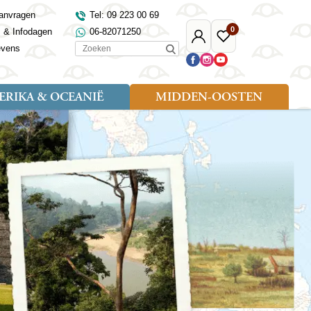
anvragen
Tel: 09 223 00 69
0
s & Infodagen
06-82071250
Mijn
Favoriete
Zoeken
evens
Djoser
reizen
RIKA & OCEANIË
MIDDEN-OOSTEN
Soort reizen
Landen
Landen
sh
gië
Rondreis (18)
Alaska
Maleisië
Noord-Macedonië
Egypte
kenland
Familiereis (9)
Australië
Mongolië
Noorwegen
Jordanië
and
Fietsreis (1)
Canada
Nepal
Polen
Marokko
and
Wandelreis (3)
Nieuw-Zeeland
Oezbekistan
Portugal
Oman
Cultuur (8)
Verenigde Staten
Singapore
Roemenië
Saoedi-Arabië
verdië
Sri Lanka
Sardinië
Tunesië
ovo
Taiwan
Schotland
Turkije
tië
Thailand
Servië
and
Tibet
Spanje
and
Turkmenistan
Turkije
an
uwen
Vietnam
Verenigd Koninkrijk
ira
Zijderoute
Wales