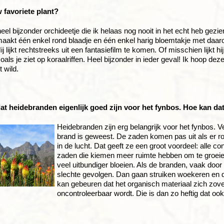
 favoriete plant?
eel bijzonder orchideetje die ik helaas nog nooit in het echt heb gezien
 maakt één enkel rond blaadje en één enkel harig bloemtakje met daa
ij lijkt rechtstreeks uit een fantasiefilm te komen. Of misschien lijkt h
als je ziet op koraalriffen. Heel bijzonder in ieder geval! Ik hoop de
t wild.
dat heidebranden eigenlijk goed zijn voor het fynbos. Hoe kan da
Heidebranden zijn erg belangrijk voor het fynbos. V
brand is geweest. De zaden komen pas uit als er roo
in de lucht. Dat geeft ze een groot voordeel: alle 
zaden die kiemen meer ruimte hebben om te groeien.
veel uitbundiger bloeien. Als de branden, vaak door m
slechte gevolgen. Dan gaan struiken woekeren en 
kan gebeuren dat het organisch materiaal zich zov
oncontroleerbaar wordt. Die is dan zo heftig dat o