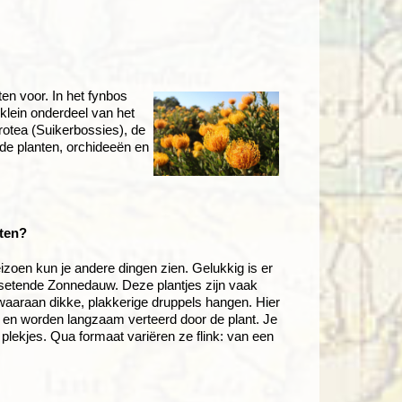
en voor. In het fynbos
 klein onderdeel van het
rotea (Suikerbossies), de
de planten, orchideeën en
tten?
seizoen kun je andere dingen zien. Gelukkig is er
eesetende Zonnedauw. Deze plantjes zijn vaak
 waaraan dikke, plakkerige druppels hangen. Hier
n en worden langzaam verteerd door de plant. Je
lekjes. Qua formaat variëren ze flink: van een