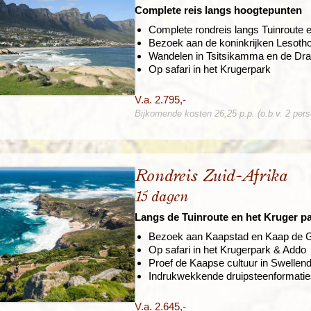
Complete reis langs hoogtepunten
Complete rondreis langs Tuinroute 
Bezoek aan de koninkrijken Lesotho
Wandelen in Tsitsikamma en de Dr
Op safari in het Krugerpark
V.a. 2.795,-
Bijkomende kosten 26,25 p.p. (o.b.v. 2 per
Rondreis Zuid-Afrika
15 dagen
Langs de Tuinroute en het Kruger p
Bezoek aan Kaapstad en Kaap de 
Op safari in het Krugerpark & Addo
Proef de Kaapse cultuur in Swelle
Indrukwekkende druipsteenformatie
V.a. 2.645,-