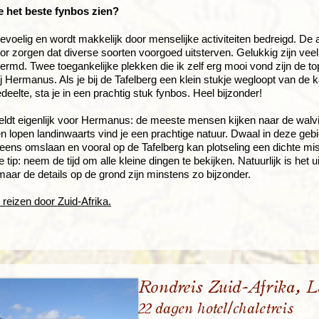
e het beste fynbos zien?
evoelig en wordt makkelijk door menselijke activiteiten bedreigd. De
oor zorgen dat diverse soorten voorgoed uitsterven. Gelukkig zijn ve
rmd. Twee toegankelijke plekken die ik zelf erg mooi vond zijn de to
ij Hermanus. Als je bij de Tafelberg een klein stukje wegloopt van de
deelte, sta je in een prachtig stuk fynbos. Heel bijzonder!
eldt eigenlijk voor Hermanus: de meeste mensen kijken naar de walv
n lopen landinwaarts vind je een prachtige natuur. Dwaal in deze gebie
eens omslaan en vooral op de Tafelberg kan plotseling een dichte mi
e tip: neem de tijd om alle kleine dingen te bekijken. Natuurlijk is het 
maar de details op de grond zijn minstens zo bijzonder.
 reizen door Zuid-Afrika.
Rondreis Zuid-Afrika, L
22 dagen hotel/chaletreis