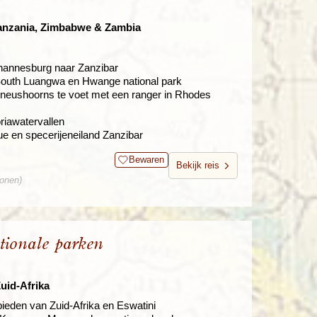
Tanzania, Zimbabwe & Zambia
ohannesburg naar Zanzibar
 South Luangwa en Hwange national park
' neushoorns te voet met een ranger in Rhodes
riawatervallen
 en specerijeneiland Zanzibar
Bewaren
Bekijk reis
sonen)
tionale parken
uid-Afrika
ieden van Zuid-Afrika en Eswatini