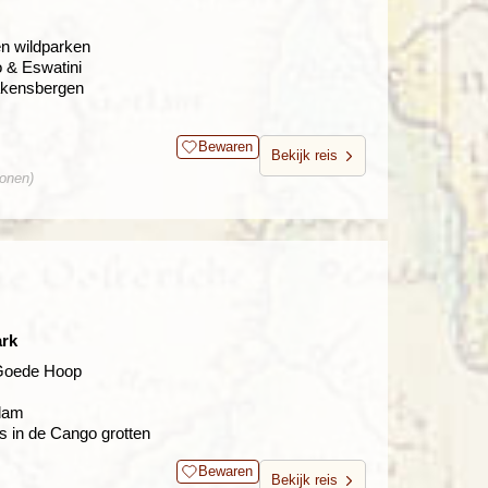
en wildparken
 & Eswatini
akensbergen
Bewaren
Bekijk reis
sonen)
ark
Goede Hoop
ndam
s in de Cango grotten
Bewaren
Bekijk reis