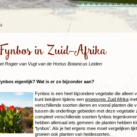
Rondreis Sulawesi &
Frankrijk
Laos
Mont
Molukken, 22 dagen
Malediven
ka
Fynbos in Zuid-Afrika
et Rogier van Vugt van de Hortus Botanicus Leiden
fynbos eigenlijk? Wat is er zo bijzonder aan?
Fynbos is een heel bijzondere vegetatie die alleen 
kunt bekijken tijdens een
groepsreis Zuid Afrika
met 
verschillende soorten dieren en vooral planten di
tussen de onderlinge gebieden met deze vegetatie zi
compleet verschillende soorten fynbos tegenkomen
hebben allemaal iets gemeen: de planten hebben kl
‘fynbos’. Als je het ergens mee moet vergelijken lij
groeien ook planten van heidesoorten.