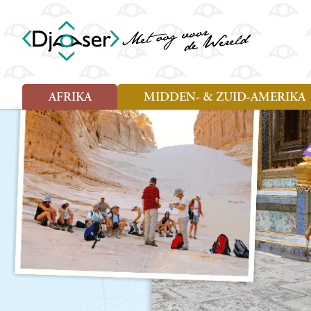
AFRIKA
MIDDEN- & ZUID-AMERIKA
Soort reizen
Soort reizen
Landen
Landen
Rondreis (26)
Rondreis (25)
Angola
Amazone
Moz
Familiereis (10)
Familiereis (11)
Benin
Argentinië
Nam
Fietsreis (2)
Fietsreis (1)
Botswana
Belize
Oeg
Wandelreis (1)
Cultuur (9)
Egypte
Bolivia
Sao 
Cultuur (3)
Natuur (13)
Ghana
Brazilië
Swa
Natuur (6)
Kaapverdië
Chili
Tan
Kenia
Colombia
Tog
Madagaskar
Costa Rica
Zam
Nieuwe reizen
Malawi
Cuba
Zanz
Voodoo in Benin en Togo, 16
Marokko
Ecuador
Zim
dagen
Mauritius
El Salvado
Zuid