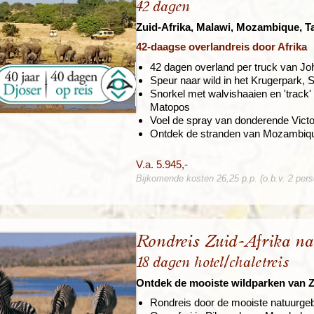
42 dagen
Zuid-Afrika, Malawi, Mozambique, 
42-daagse overlandreis door Afrika
42 dagen overland per truck van J
Speur naar wild in het Krugerpark,
Snorkel met walvishaaien en 'track
Matopos
Voel de spray van donderende Victo
Ontdek de stranden van Mozambique
V.a. 5.945,-
Bijkomende kosten 26,25 p.p. (o.b.v. 2 per
Rondreis Zuid-Afrika na
18 dagen hotel/chaletreis
Ontdek de mooiste wildparken van Z
Rondreis door de mooiste natuurgeb