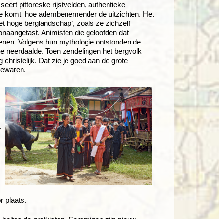
eert pittoreske rijstvelden, authentieke
 je komt, hoe adembenemender de uitzichten. Het
et hoge berglandschap’, zoals ze zichzelf
onaangetast. Animisten die geloofden dat
stenen. Volgens hun mythologie ontstonden de
de neerdaalde. Toen zendelingen het bergvolk
hristelijk. Dat zie je goed aan de grote
bewaren.
.
e
r plaats.