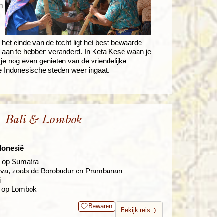
n
 het einde van de tocht ligt het best bewaarde
ts aan te hebben veranderd. In Keta Kese waan je
je nog even genieten van de vriendelijke
e Indonesische steden weer ingaat.
, Bali & Lombok
donesië
i op Sumatra
Java, zoals de Borobudur en Prambanan
i
i op Lombok
Bewaren
Bekijk reis