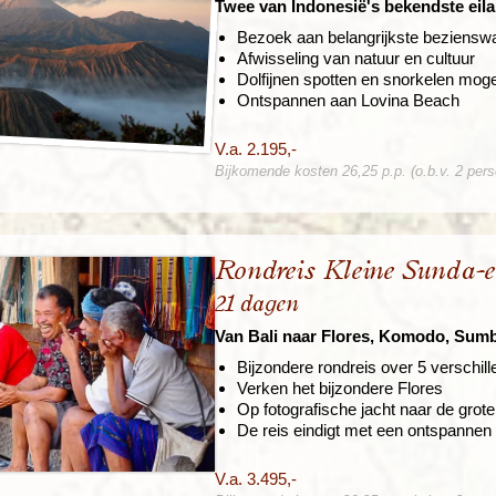
Twee van Indonesië's bekendste eil
Bezoek aan belangrijkste beziens
Afwisseling van natuur en cultuur
Dolfijnen spotten en snorkelen moge
Ontspannen aan Lovina Beach
V.a. 2.195,-
Bijkomende kosten 26,25 p.p. (o.b.v. 2 per
Rondreis Kleine Sunda-e
21 dagen
Van Bali naar Flores, Komodo, Su
Bijzondere rondreis over 5 verschil
Verken het bijzondere Flores
Op fotografische jacht naar de gro
De reis eindigt met een ontspannen 
V.a. 3.495,-