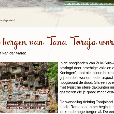
Rondreis Sulawesi &
Frankrijk
Laos
Mont
Molukken, 22 dagen
Malediven
dood gevierd
e bergen van Tana Toraja wor
a van der Maten
In de hooglanden van Zuid-Sulawe
omringd door prachtige valleien 
Koningen’ staat niet alleen beken
grijpen de inwoners ieder aspect
hoogtepunt de dood. Sla een over
met typische steile dakpunten ni
gastheren die je graag meer verte
De wandeling richting Torajaland 
stadje Rantepao. In het begin is 
lonken de hoge bergen al. De ee