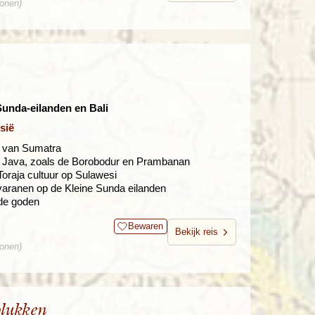
sonen)
Sunda-eilanden en Bali
sië
le van Sumatra
n Java, zoals de Borobodur en Prambanan
oraja cultuur op Sulawesi
aranen op de Kleine Sunda eilanden
 de goden
Bewaren
Bekijk reis
sonen)
lukken