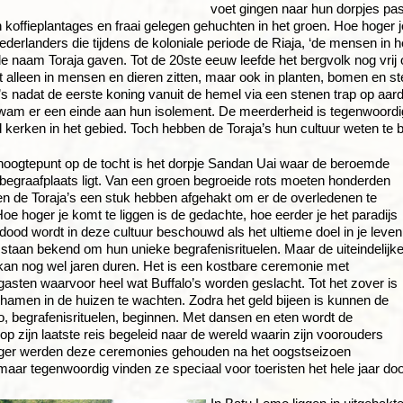
voet gingen naar hun dorpjes pass
koffieplantages en fraai gelegen gehuchten in het groen. Hoe hoger
derlanders die tijdens de koloniale periode de Riaja, ‘de mensen in h
 naam Toraja gaven. Tot de 20ste eeuw leefde het bergvolk nog vrij 
t alleen in mensen en dieren zitten, maar ook in planten, bomen en 
’s nadat de eerste koning vanuit de hemel via een stenen trap op aar
wam er een einde aan hun isolement. De meerderheid is tegenwoordig c
 kerken in het gebied. Toch hebben de Toraja’s hun cultuur weten te 
hoogtepunt op de tocht is het dorpje Sandan Uai waar de beroemde
egraafplaats ligt. Van een groen begroeide rots moeten honderden
en de Toraja’s een stuk hebben afgehakt om er de overledenen te
oe hoger je komt te liggen is de gedachte, hoe eerder je het paradijs
 dood wordt in deze cultuur beschouwd als het ultieme doel in je leven
 staan bekend om hun unieke begrafenisrituelen. Maar de uiteindelijk
kan nog wel jaren duren. Het is een kostbare ceremonie met
asten waarvoor heel wat Buffalo’s worden geslacht. Tot het zover is
ichamen in de huizen te wachten. Zodra het geld bijeen is kunnen de
 begrafenisrituelen, beginnen. Met dansen en eten wordt de
op zijn laatste reis begeleid naar de wereld waarin zijn voorouders
eger werden deze ceremonies gehouden na het oogstseizoen
aar tegenwoordig vinden ze speciaal voor toeristen het hele jaar doo