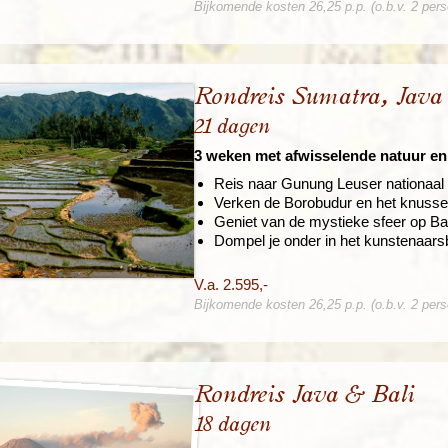
Bijkomende kosten 26,25 p.p. (o.b.v. 2 per
Rondreis Sumatra, Java
21 dagen
3 weken met afwisselende natuur en
Reis naar Gunung Leuser nationaal
Verken de Borobudur en het knusse
Geniet van de mystieke sfeer op Bal
Dompel je onder in het kunstenaar
V.a. 2.595,-
Bijkomende kosten 26,25 p.p. (o.b.v. 2 per
Rondreis Java & Bali
18 dagen