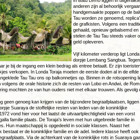
In Batu Lemo liggen in uitgehakt
anderen zijn al behoorlijk vergaan
handgemaakte poppen op de balu
Tau worden ze genoemd, replica’
de grafkisten. Volgens een tradit
gehaald, opnieuw gebalsemd en 
stelen de Tau Tau steeds vaker o
geld opleveren.
Vijf kilometer verderop ligt Londa
dorpje Lembang Sangbua. Tegenwo
ar je bij de ingang een klein bedrag als entree betaalt. Er zijn toe
kjes verkopen. In Londa Toraja moeten de eerste doden al in de elf
aangeklede Tau Tau ons op balkonnetjes op. Binnen in de rotsopening 
 volgens de orale historie zich de resten van Lobo en Andwi, de Rome
ring mochten ze van hun ouders niet met elkaar trouwen. Als gevolg d
og geen genoeg kan krijgen van de bijzondere begraafplaatsen, liggen
dorpje Suaraya de stoffelijke resten van leden van de koninklijke
 1972 vond hier voor het laatst de uitvaartplechtigheid van een vorst
lla familie plaats. De Toraja’s leven met hun uitgebreide familie in
es. Hun maatschappij is opgedeeld in sociale klassen. Naast het
 bestaat er de koninklijke familie en de adel. Iedere klasse heeft ook
begraafplaats. Via de achterkant van de koninklijke rots in Suaraya gaa