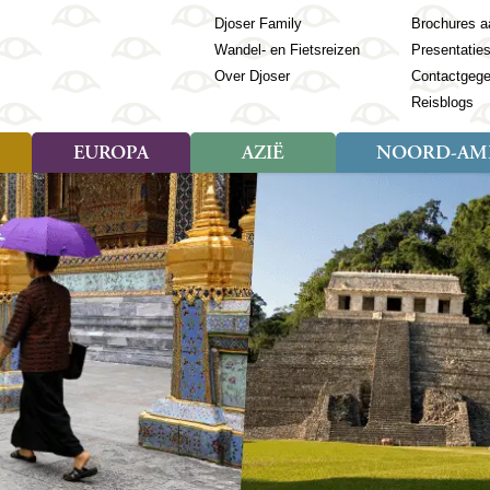
Djoser Family
Brochures a
Wandel- en Fietsreizen
Presentatie
Over Djoser
Contactgeg
Reisblogs
EUROPA
AZIË
NOORD-AME
Soort reizen
Soort reizen
Landen
Soort reizen
Landen
ambique
Rondreis (28)
(Frans) Guyana
Rondreis (57)
Albanië
Rondreis (7)
Banglade
Geor
ibië
Familiereis (11)
Galapagos
Familiereis (22)
Andorra
Familiereis (2)
Bhutan
Grie
anda
Fietsreis (8)
Guatemala
Fietsreis (3)
Armenië
Natuur (5)
Cambodja
IJsl
Tomé en Principe
Wandelreis (23)
Honduras
Cultuur (28)
Azerbeidzjan
China
Ierl
ziland
Cultuur (12)
Mexico
Natuur (16)
Azoren
Filipijnen
Italië
zania
Natuur (3)
Nicaragua
Balkan
India
Kaap
o
Paaseiland
Baltische Staten
Indochina
Kos
bia
Paraguay
Bosnië en Herzegovina
Indonesië
Kroa
ibar
Peru
Bulgarije
Japan
Lapl
Nieuwe reizen
babwe
Suriname
Engeland
Jordanië
Letl
r
-Afrika
Rondreis China & Tibet, 42
Estland
Kazachst
Lito
dagen
Finland
Kirgizië
Made