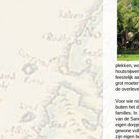
plekken, wa
houtsnijwer
feestelijk 
grot moeten
de overleve
V
oor wie n
buiten het 
families. In
van de Sanga
eigen dorpj
gewone volk
zijn eigen 