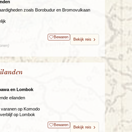
anden
waardigheden zoals Borobudur en Bromovulkaan
lijk
Bewaren
Bekijk reis
sonen)
ilanden
mbawa en Lombok
lende eilanden
te varanen op Komodo
verblijf op Lombok
Bewaren
Bekijk reis