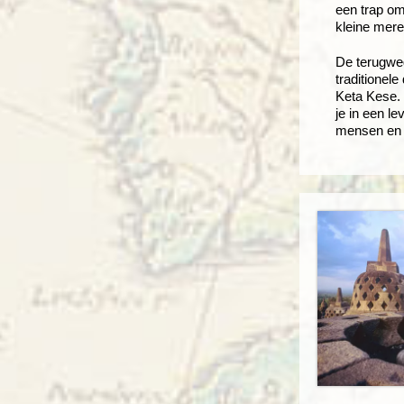
een trap om
kleine mere
De terugweg
traditionel
Keta Kese. 
je in een l
mensen en b