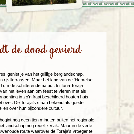
enegro
Zuid-Korea
dt de dood gevierd
si geniet je van het grillige berglandschap,
en rijstterrassen. Maar het land van de ‘Hemelse
d om de schitterende natuur. In Tana Toraja
 van het leven aan om feest te vieren met als
nachting in zo’n fraai beschilderd houten huis
et over. De Toraja’s staan bekend als goede
llen over hun bijzondere cultuur.
begint nog geen tien minuten buiten het regionale
het landschap nog redelijk vlak. Maar in de verte
uwenoude route waarover de Toraja’s vroeger te