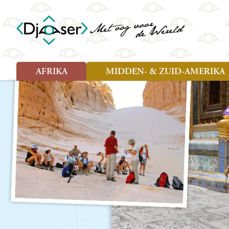
AFRIKA
MIDDEN- & ZUID-AMERIKA
Soort reizen
Soort reizen
Landen
Landen
Rondreis (26)
Rondreis (25)
Angola
Amazone
Moz
Familiereis (10)
Familiereis (11)
Benin
Argentinië
Nam
Fietsreis (2)
Fietsreis (1)
Botswana
Belize
Oeg
Wandelreis (1)
Cultuur (9)
Egypte
Bolivia
Sao 
Cultuur (3)
Natuur (13)
Ghana
Brazilië
Swa
Natuur (6)
Kaapverdië
Chili
Tan
Kenia
Colombia
Tog
Madagaskar
Costa Rica
Zam
Nieuwe reizen
Malawi
Cuba
Zanz
Voodoo in Benin en Togo, 16
Marokko
Ecuador
Zim
dagen
Mauritius
El Salvado
Zuid