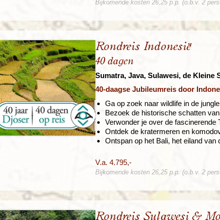
Bijkomende kosten 26,25 p.p. (o.b.v. 2 per
Rondreis Indonesië
40 dagen
Sumatra, Java, Sulawesi, de Kleine 
40-daagse Jubileumreis door Indone
Ga op zoek naar wildlife in de jung
Bezoek de historische schatten va
Verwonder je over de fascinerende T
Ontdek de kratermeren en komodov
Ontspan op het Bali, het eiland van
V.a. 4.795,-
Bijkomende kosten 26,25 p.p. (o.b.v. 2 per
Rondreis Sulawesi & Mo