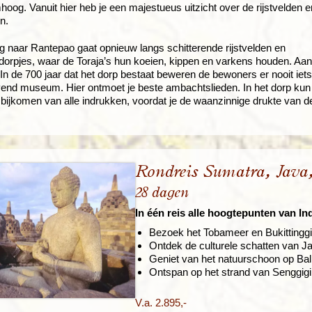
hoog. Vanuit hier heb je een majestueus uitzicht over de rijstvelden e
n.
 naar Rantepao gaat opnieuw langs schitterende rijstvelden en
e dorpjes, waar de Toraja’s hun koeien, kippen en varkens houden. Aan
In de 700 jaar dat het dorp bestaat beweren de bewoners er nooit ie
evend museum. Hier ontmoet je beste ambachtslieden. In het dorp kun 
ijkomen van alle indrukken, voordat je de waanzinnige drukte van d
Rondreis Sumatra, Java
28 dagen
In één reis alle hoogtepunten van In
Bezoek het Tobameer en Bukittingg
Ontdek de culturele schatten van 
Geniet van het natuurschoon op Bal
Ontspan op het strand van Senggig
V.a. 2.895,-