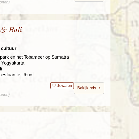
sonen)
 & Bali
 cultuur
 park en het Tobameer op Sumatra
 Yogyakarta
i
sbestaan te Ubud
Bewaren
Bekijk reis
sonen)