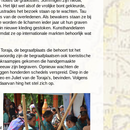
e holtes de grafkisten. Sommigen zijn nieuw,
. Het lijkt wel alsof de vrolijke bont gekleurde,
strades het bezoek staan op te wachten. Tau
s van de overledenen. Als bewakers staan ze bij
ie worden de lichamen ieder jaar uit hun graven
in nieuwe kleding gestoken. Kunsthandelaren
mdat ze op internationale markten behoorlijk wat
 Toraja, de begraafplaats die behoort tot het
ordig zijn de begraafplaatsen ook toeristische
ristenkraampjes gekomen die handgemaakte
de eeuw zijn begraven. Opnieuw wachten de
liggen honderden schedels verspreid. Diep in de
o en Juliet van de Toraja’s, bevinden. Volgens
aarvan hing het stel zich op.
t