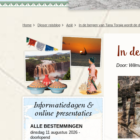
Home
Djoser reisblog
Azië
In de bergen van Tana Toraja wordt de 
In d
Door: Wilm
Informatiedagen &
online presentaties
ALLE BESTEMMINGEN
dinsdag 11 augustus 2026 -
doorlopend