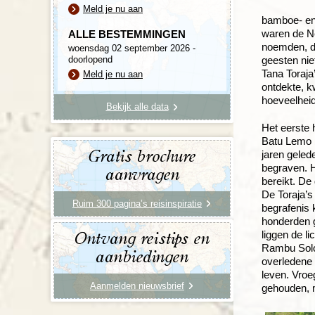
Meld je nu aan
bamboe- en 
waren de Ne
ALLE BESTEMMINGEN
noemden, de
woensdag 02 september 2026 -
doorlopend
geesten nie
Tana Toraja
Meld je nu aan
ontdekte, k
hoeveelheid
Bekijk alle data
Het eerste 
Batu Lemo b
Gratis brochure
jaren geled
begraven. H
aanvragen
bereikt. De
De Toraja’s
Ruim 300 pagina’s reisinspiratie
begrafenis 
honderden g
liggen de l
Ontvang reistips en
Rambu Solo,
aanbiedingen
overledene 
leven. Vro
Aanmelden nieuwsbrief
gehouden, m