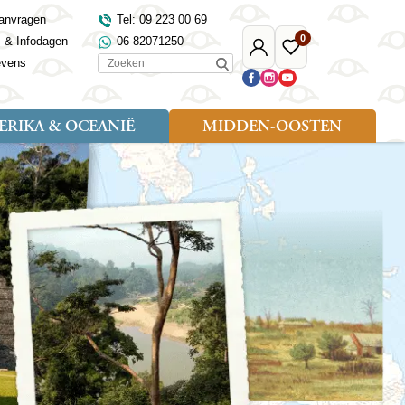
anvragen
Tel: 09 223 00 69
0
s & Infodagen
06-82071250
Mijn
Favoriete
Zoeken
evens
Djoser
reizen
RIKA & OCEANIË
MIDDEN-OOSTEN
Soort reizen
Landen
Landen
sh
gië
Rondreis (18)
Alaska
Maleisië
Noord-Macedonië
Egypte
kenland
Familiereis (9)
Australië
Mongolië
Noorwegen
Jordanië
and
Fietsreis (1)
Canada
Nepal
Polen
Marokko
and
Wandelreis (3)
Nieuw-Zeeland
Oezbekistan
Portugal
Oman
Cultuur (8)
Verenigde Staten
Singapore
Roemenië
Saoedi-Arabië
verdië
Sri Lanka
Sardinië
Tunesië
ovo
Taiwan
Schotland
Turkije
tië
Thailand
Servië
and
Tibet
Spanje
and
Turkmenistan
Turkije
an
uwen
Vietnam
Verenigd Koninkrijk
ira
Zijderoute
Wales