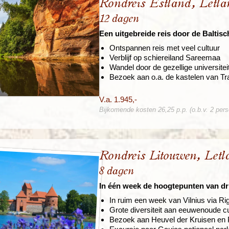
Rondreis Estland, Letl
12 dagen
Een uitgebreide reis door de Baltisc
Ontspannen reis met veel cultuur
Verblijf op schiereiland Sareemaa
Wandel door de gezellige universitei
Bezoek aan o.a. de kastelen van Tr
V.a. 1.945,-
Bijkomende kosten 26,25 p.p. (o.b.v. 2 per
Rondreis Litouwen, Let
8 dagen
In één week de hoogtepunten van dr
In ruim een week van Vilnius via Rig
Grote diversiteit aan eeuwenoude cu
Bezoek aan Heuvel der Kruisen en 