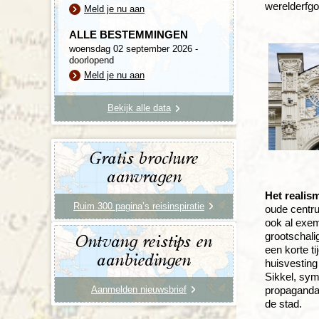
werelderfgoe
Meld je nu aan
ALLE BESTEMMINGEN
woensdag 02 september 2026 -
doorlopend
Meld je nu aan
Bekijk alle data
Gratis brochure
aanvragen
Het realis
Ruim 300 pagina’s reisinspiratie
oude centru
ook al exemp
grootschali
Ontvang reistips en
een korte t
aanbiedingen
huisvesting
Sikkel, sym
Aanmelden nieuwsbrief
propaganda 
de stad.