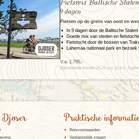
Fietsreis Baltische Staten
9 dagen
Fietsen op de grens van oost en wes
In 9 dagen door de Baltische Staten 
Goede mix van steden en fietstochten
Fietstocht door de bossen van Traka
Lahemaa nationaal park en bezoek
V.a. 1.795,-
Bijkomende kosten 26,25 p.p. (o.b.v. 2 per
 Djoser
Praktische informati
r
Reisvoorwaarden
gevens
Veelgestelde vragen