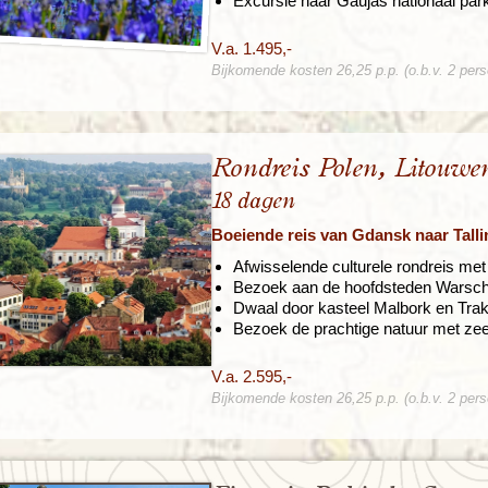
Excursie naar Gaujas nationaal par
V.a. 1.495,-
Bijkomende kosten 26,25 p.p. (o.b.v. 2 per
Rondreis Polen, Litouwe
18 dagen
Boeiende reis van Gdansk naar Talli
Afwisselende culturele rondreis met
Bezoek aan de hoofdsteden Warschau
Dwaal door kasteel Malbork en Trak
Bezoek de prachtige natuur met ze
V.a. 2.595,-
Bijkomende kosten 26,25 p.p. (o.b.v. 2 per