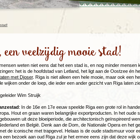
Rondreis Sulawesi &
Frankrijk
Laos
Mont
Molukken, 22 dagen
Malediven
 stad!
 een veelzijdig mooie stad!
mensen weten niet eens dat het een stad is, en nog minder mensen 
zingen: het is de hoofdstad van Letland, het ligt aan de Oostzee én 
taten met Djoser
. Riga is niet alleen een hele mooie, maar ook een heel
de wijken onder de loep, die ieder een ander gezicht van Riga laten zi
geleider Wim Struijk
anzestad
: In de 16e en 17e eeuw speelde Riga een grote rol in hand
opa. Hout en graan waren belangrijke exportproducten. In het oude 
 gebouwen uit deze bloeiperiode, die architectonisch geïnspireerd we
Nederland en België. Denk aan de Dom, de Nationale Opera en het g
met de iconische met trapgevel. Helaas is de oude stadsmuur voor ee
a een bezoek aan oud Riga zul je het ermee eens zijn dat deze wij