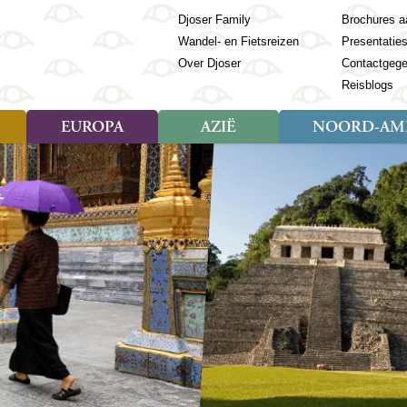
Djoser Family
Brochures a
Wandel- en Fietsreizen
Presentatie
Over Djoser
Contactgeg
Reisblogs
EUROPA
AZIË
NOORD-AME
Soort reizen
Soort reizen
Landen
Soort reizen
Landen
ambique
Rondreis (28)
(Frans) Guyana
Rondreis (57)
Albanië
Rondreis (7)
Banglade
Geor
ibië
Familiereis (11)
Galapagos
Familiereis (22)
Andorra
Familiereis (2)
Bhutan
Grie
anda
Fietsreis (8)
Guatemala
Fietsreis (3)
Armenië
Natuur (5)
Cambodja
IJsl
Tomé en Principe
Wandelreis (23)
Honduras
Cultuur (28)
Azerbeidzjan
China
Ierl
ziland
Cultuur (12)
Mexico
Natuur (16)
Azoren
Filipijnen
Italië
zania
Natuur (3)
Nicaragua
Balkan
India
Kaap
o
Paaseiland
Baltische Staten
Indochina
Kos
bia
Paraguay
Bosnië en Herzegovina
Indonesië
Kroa
ibar
Peru
Bulgarije
Japan
Lapl
Nieuwe reizen
babwe
Suriname
Engeland
Jordanië
Letl
r
-Afrika
Rondreis China & Tibet, 42
Estland
Kazachst
Lito
dagen
Finland
Kirgizië
Made