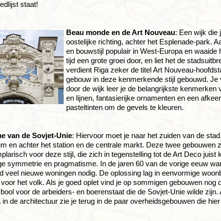
dlijst staat!
Beau monde en de Art Nouveau
: Een wijk die
oostelijke richting, achter het Esplenade-park.
en bouwstijl populair in West-Europa en waaide h
tijd een grote groei door, en liet het de stadsuitb
verdient Riga zeker de titel Art Nouveau-hoofdsta
gebouw in deze kenmerkende stijl gebouwd. Je 
door de wijk leer je de belangrijkste kenmerken 
en lijnen, fantasierijke ornamenten en een afke
pasteltinten om de gevels te kleuren.
me van de Sovjet-Unie
: Hiervoor moet je naar het zuiden van de stad,
m en achter het station en de centrale markt. Deze twee gebouwen z
larisch voor deze stijl, die zich in tegenstelling tot de Art Deco juis
ge symmetrie en pragmatisme. In de jaren 60 van de vorige eeuw wa
ijd veel nieuwe woningen nodig. De oplossing lag in eenvormige woon
 voor het volk. Als je goed oplet vind je op sommigen gebouwen nog
bool voor de arbeiders- en boerenstaat die de Sovjet-Unie wilde zijn.
in de architectuur zie je terug in de paar overheidsgebouwen die hie