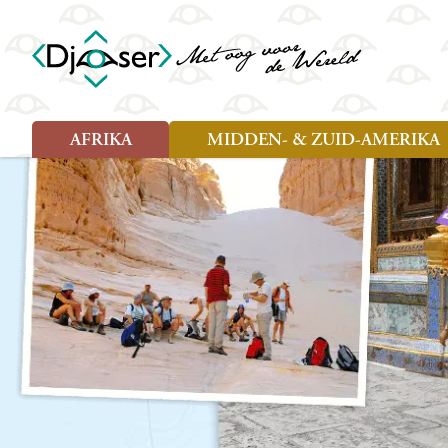
AFRIKA
MIDDEN- & ZUID-AMERIKA
Soort reizen
Soort reizen
Landen
Landen
Rondreis (26)
Rondreis (25)
Angola
Amazone
Moz
Familiereis (10)
Familiereis (11)
Benin
Argentinië
Nam
Fietsreis (2)
Fietsreis (1)
Botswana
Belize
Oeg
Wandelreis (1)
Cultuur (9)
Egypte
Bolivia
Sao 
Cultuur (3)
Natuur (13)
Ghana
Brazilië
Swa
Natuur (6)
Kaapverdië
Chili
Tan
Kenia
Colombia
Tog
Madagaskar
Costa Rica
Zam
Nieuwe reizen
Malawi
Cuba
Zanz
Voodoo in Benin en Togo, 16
Marokko
Ecuador
Zim
dagen
Mauritius
El Salvado
Zuid