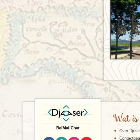
Wat is
Bel
Mail
Chat
Over Djose
Contactge