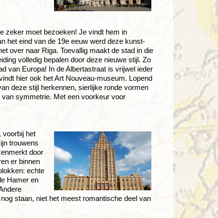
 je zeker moet bezoeken! Je vindt hem in
 Aan het eind van de 19e eeuw werd deze kunst-
et over naar Riga. Toevallig maakt de stad in die
reiding volledig bepalen door deze nieuwe stijl. Zo
d van Europa! In de Albertastraat is vrijwel ieder
vindt hier ook het Art Nouveau-museum. Lopend
van deze stijl herkennen, sierlijke ronde vormen
er van symmetrie. Met een voorkeur voor
 voorbij het
ijn trouwens
t kenmerkt door
ren er binnen
blokken: echte
 de Hamer en
 Andere
r nog staan, niet het meest romantische deel van