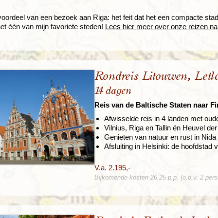
oordeel van een bezoek aan Riga: het feit dat het een compacte stad 
et één van mijn favoriete steden!
Lees hier meer over onze reizen na
Rondreis Litouwen, Let
14 dagen
Reis van de Baltische Staten naar F
Afwisselde reis in 4 landen met oud
Vilnius, Riga en Tallin én Heuvel de
Genieten van natuur en rust in Nid
Afsluiting in Helsinki: de hoofdstad 
V.a. 2.195,-
Bijkomende kosten 26,25 p.p. (o.b.v. 2 per