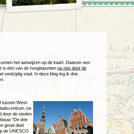
enegro
Zuid-Korea
kunnen het aanwijzen op de kaart. Daarom een
het is één van de hoogtepunten
op reis door de
 veelzijdig stad. In deze blog leg ik drie
en.
el tussen West-
stadscentrum zie
rd door de steden
ebouw “De drie
n groot deel
k op de UNESCO