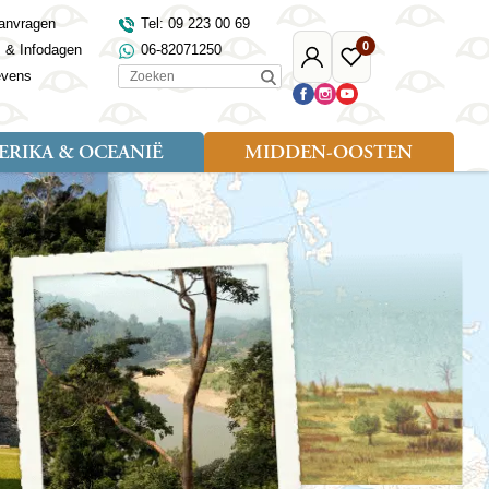
anvragen
Tel: 09 223 00 69
0
s & Infodagen
06-82071250
Mijn
Favoriete
Zoeken
evens
Djoser
reizen
RIKA & OCEANIË
MIDDEN-OOSTEN
Soort reizen
Landen
Landen
sh
gië
Rondreis (18)
Alaska
Maleisië
Noord-Macedonië
Egypte
kenland
Familiereis (9)
Australië
Mongolië
Noorwegen
Jordanië
and
Fietsreis (1)
Canada
Nepal
Polen
Marokko
and
Wandelreis (3)
Nieuw-Zeeland
Oezbekistan
Portugal
Oman
Cultuur (8)
Verenigde Staten
Singapore
Roemenië
Saoedi-Arabië
verdië
Sri Lanka
Sardinië
Tunesië
ovo
Taiwan
Schotland
Turkije
tië
Thailand
Servië
and
Tibet
Spanje
and
Turkmenistan
Turkije
an
uwen
Vietnam
Verenigd Koninkrijk
ira
Zijderoute
Wales