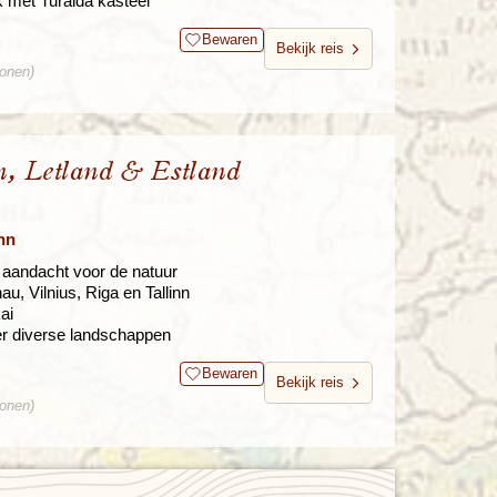
k met Turaida kasteel
Bewaren
Bekijk reis
sonen)
n, Letland & Estland
nn
 aandacht voor de natuur
, Vilnius, Riga en Tallinn
ai
er diverse landschappen
Bewaren
Bekijk reis
sonen)