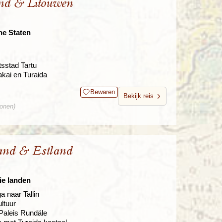
and & Litouwen
he Staten
tsstad Tartu
akai en Turaida
Bewaren
Bekijk reis
sonen)
land & Estland
ie landen
a naar Tallin
ltuur
Paleis Rundäle